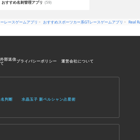
おすすめ名刺管理アプリ
(59)
カーレースゲームアプリ
おすすめスポーツカー系GTレースゲームアプリ
Real R
外部送信
プライバシーポリシー
運営会社について
て
姓名判断
水晶玉子 新ペルシャン占星術