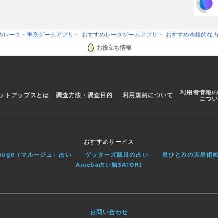
めレース・車系ゲームアプリ
おすすめレースゲームアプリ
おすすめ本格的な
お役立ち情報
利用者情報の
ットアップスとは
調査方法・調査目的
利用規約について
につい
おすすめサービス
rouge（マルージュ）占い
ゲッターズ飯田の占い
星ひとみの天星術
Ameba占い館SATORI
お問い合わせ