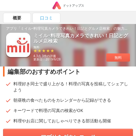
ドットアップス
概要
口コミ
アプリ「ミイルｰ料理写真カメラできれい！日記とグルメ店検索」の魅力を紹介！
ミイルｰ料理写真カメラできれい！日記とグ
ルメ店検索
無料
4.3点 3件の評価
無料
更新日：2019/6/28
編集部のおすすめポイント
料理好き同士で盛り上がる！料理の写真を投稿してシェアし
よう
朝昼晩の食べたものをカレンダーから記録ができる
キーワードで料理の写真の検索がOK
料理やお店に関しておしゃべりできる部活動も開催