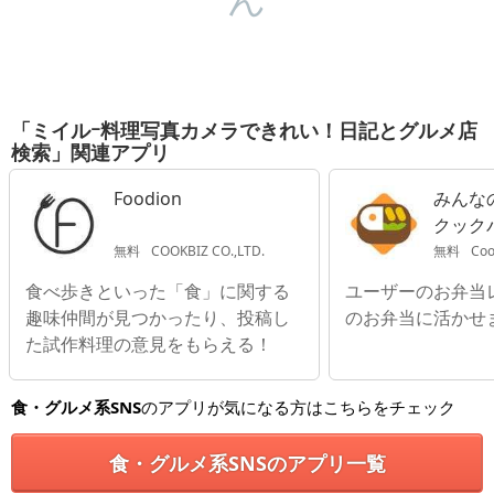
「ミイルｰ料理写真カメラできれい！日記とグルメ店
検索」関連アプリ
Foodion
みんなの
クック
無料
COOKBIZ CO.,LTD.
無料
Coo
食べ歩きといった「食」に関する
ユーザーのお弁当
趣味仲間が見つかったり、投稿し
のお弁当に活かせ
た試作料理の意見をもらえる！
食・グルメ系SNS
のアプリが気になる方はこちらをチェック
食・グルメ系SNSのアプリ一覧