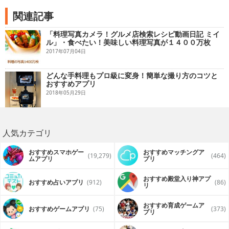
関連記事
「料理写真カメラ！グルメ店検索レシピ動画日記 ミイ
ル」・食べたい！美味しい料理写真が１４００万枚
2017年07月04日
どんな手料理もプロ級に変身！簡単な撮り方のコツと
おすすめアプリ
2018年05月29日
人気カテゴリ
おすすめスマホゲー
おすすめマッチングア
(19,279)
(464)
ムアプリ
プリ
おすすめ殿堂入り神アプ
おすすめ占いアプリ
(912)
(86)
リ
おすすめ育成ゲームア
おすすめゲームアプリ
(75)
(373)
プリ