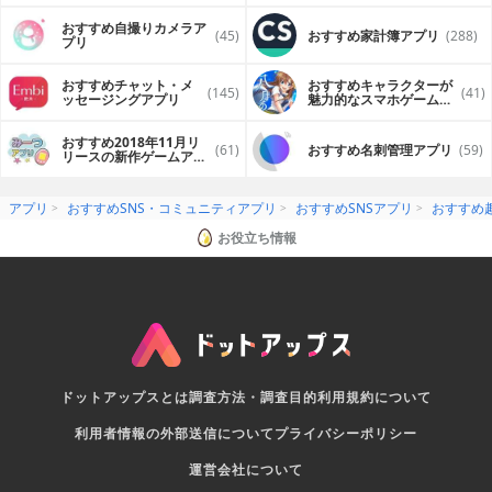
おすすめ自撮りカメラア
(45)
おすすめ家計簿アプリ
(288)
プリ
おすすめチャット・メ
おすすめキャラクターが
(145)
(41)
ッセージングアプリ
魅力的なスマホゲームア
プリ
おすすめ2018年11月リ
(61)
おすすめ名刺管理アプリ
(59)
リースの新作ゲームアプ
リ
アプリ
おすすめSNS・コミュニティアプリ
おすすめSNSアプリ
おすすめ趣
お役立ち情報
ドットアップスとは
調査方法・調査目的
利用規約について
利用者情報の外部送信について
プライバシーポリシー
運営会社について