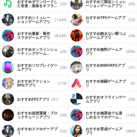
おすすめダウンロードし
おすすめ三国志シミュレ
(20)
(49)
た音楽・楽曲をオフライ
ーションゲームアプリ
ンで再生するアプリ
おすすめシミュレー
おすすめTPSゲームアプ
(1,645)
(53)
ションゲームアプリ
リ
おすすめ最新・新作
おすすめ飽きない暇つぶ
(8,639)
(34)
スマホゲームアプリ
しゲームアプリ
おすすめオンラインシュ
おすすめ無料ゲームア
(29)
(609)
ーティングゲーム
プリ
（FPS・TPS）アプリ
おすすめソロプレイゲー
おすすめ MMORPGアプ
(29)
(31)
ムアプリ
リ
おすすめアクション
おすすめ格闘ゲームアプ
(119)
(0)
RPGアプリ
リ
おすすめオフラインゲー
おすすめFPSアプリ
(31)
(26)
ムアプリ
おすすめ仮想通貨・ブロ
おすすめ無課金でも楽
(50)
(149)
ックチェーンアプリ
しめるスマホゲームア
プリ
おすすめスマホゲーアプ
おすすめ育成ゲームア
(33)
(483)
リ
プリ