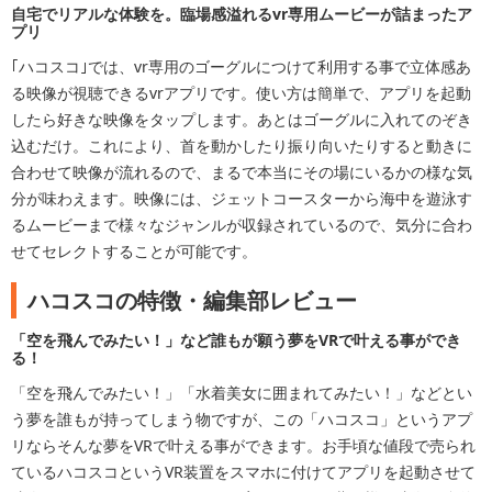
自宅でリアルな体験を。臨場感溢れるvr専用ムービーが詰まったア
プリ
｢ハコスコ｣では、vr専用のゴーグルにつけて利用する事で立体感あ
る映像が視聴できるvrアプリです。使い方は簡単で、アプリを起動
したら好きな映像をタップします。あとはゴーグルに入れてのぞき
込むだけ。これにより、首を動かしたり振り向いたりすると動きに
合わせて映像が流れるので、まるで本当にその場にいるかの様な気
分が味わえます。映像には、ジェットコースターから海中を遊泳す
るムービーまで様々なジャンルが収録されているので、気分に合わ
せてセレクトすることが可能です。
ハコスコの特徴・編集部レビュー
「空を飛んでみたい！」など誰もが願う夢をVRで叶える事ができ
る！
「空を飛んでみたい！」「水着美女に囲まれてみたい！」などとい
う夢を誰もが持ってしまう物ですが、この「ハコスコ」というアプ
リならそんな夢をVRで叶える事ができます。お手頃な値段で売られ
ているハコスコというVR装置をスマホに付けてアプリを起動させて