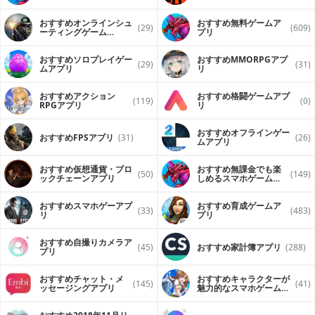
おすすめオンラインシュ
おすすめ無料ゲームア
(29)
(609)
ーティングゲーム
プリ
（FPS・TPS）アプリ
おすすめソロプレイゲー
おすすめ MMORPGアプ
(29)
(31)
ムアプリ
リ
おすすめアクション
おすすめ格闘ゲームアプ
(119)
(0)
RPGアプリ
リ
おすすめオフラインゲー
おすすめFPSアプリ
(31)
(26)
ムアプリ
おすすめ仮想通貨・ブロ
おすすめ無課金でも楽
(50)
(149)
ックチェーンアプリ
しめるスマホゲームア
プリ
おすすめスマホゲーアプ
おすすめ育成ゲームア
(33)
(483)
リ
プリ
おすすめ自撮りカメラア
(45)
おすすめ家計簿アプリ
(288)
プリ
おすすめチャット・メ
おすすめキャラクターが
(145)
(41)
ッセージングアプリ
魅力的なスマホゲームア
プリ