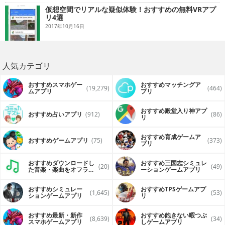
仮想空間でリアルな疑似体験！おすすめの無料VRアプ
リ4選
2017年10月16日
人気カテゴリ
おすすめスマホゲー
おすすめマッチングア
(19,279)
(464)
ムアプリ
プリ
おすすめ殿堂入り神アプ
おすすめ占いアプリ
(912)
(86)
リ
おすすめ育成ゲームア
おすすめゲームアプリ
(75)
(373)
プリ
おすすめダウンロードし
おすすめ三国志シミュレ
(20)
(49)
た音楽・楽曲をオフライ
ーションゲームアプリ
ンで再生するアプリ
おすすめシミュレー
おすすめTPSゲームアプ
(1,645)
(53)
ションゲームアプリ
リ
おすすめ最新・新作
おすすめ飽きない暇つぶ
(8,639)
(34)
スマホゲームアプリ
しゲームアプリ