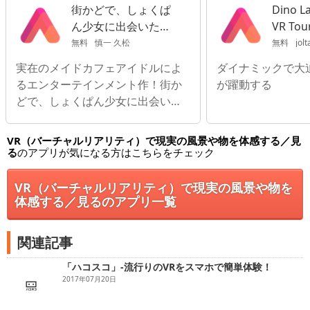
街かどで、しょくぱ
Dino La
ん少女に出会いた
VR Tou
い。完全版＜2.8次元
無料
慎一 久松
無料
jol
VRアプリ＞
実在のメイドカフェアイドルによ
ダイナミックで大
るエンターテインメント作！街か
が躍動する
どで、しょくぱん少女に出会いた
い。完全版
VR（バーチャルリアリティ）で現実の風景や物を体感する／見
る
のアプリが気になる方はこちらをチェック
VR（バーチャルリアリティ）で現実の風景や物を
体感する／見るのアプリ一覧
関連記事
「ハコスコ」-流行りのVRをスマホで簡単体験！
2017年07月20日