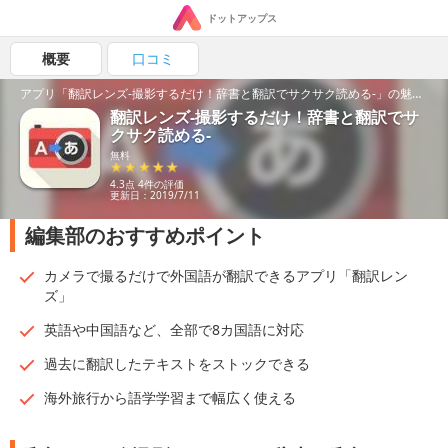
ドットアップス
概要
口コミ
アプリ「翻訳レンズ-撮影するだけ！辞書と翻訳でサクサク読める-」の魅力を紹介！
翻訳レンズ-撮影するだけ！辞書と翻訳でサ
クサク読める-
無料
4.3点 4件の評価
更新日：2019/7/11
編集部のおすすめポイント
カメラで撮るだけで外国語が翻訳できるアプリ「翻訳レン
ズ」
英語や中国語など、全部で8カ国語に対応
過去に翻訳したテキストをストックできる
海外旅行から語学学習まで幅広く使える