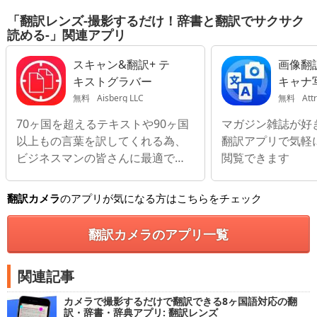
「翻訳レンズ-撮影するだけ！辞書と翻訳でサクサク
読める-」関連アプリ
スキャン&翻訳+ テ
画像翻訳
キストグラバー
キャナ
無料
Aisberg LLC
無料
Attr
70ヶ国を超えるテキストや90ヶ国
マガジン雑誌が好
以上もの言葉を訳してくれる為、
翻訳アプリで気軽
ビジネスマンの皆さんに最適で
閲覧できます
す。
翻訳カメラ
のアプリが気になる方はこちらをチェック
翻訳カメラのアプリ一覧
関連記事
カメラで撮影するだけで翻訳できる8ヶ国語対応の翻
訳・辞書・辞典アプリ: 翻訳レンズ