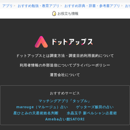
アプリ
おすすめ勉強・教育アプリ
おすすめ辞典・辞書・参考書アプリ
お
お役立ち情報
ドットアップスとは
調査方法・調査目的
利用規約について
利用者情報の外部送信について
プライバシーポリシー
運営会社について
おすすめサービス
マッチングアプリ「タップル」
marouge（マルージュ）占い
ゲッターズ飯田の占い
星ひとみの天星術姓名判断
水晶玉子 新ペルシャン占星術
Ameba占い館SATORI