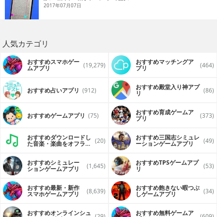
2017年07月07日
人気カテゴリ
おすすめスマホゲー
おすすめマッチングア
(19,279)
(464)
ムアプリ
プリ
おすすめ殿堂入り神アプ
おすすめ占いアプリ
(912)
(86)
リ
おすすめ育成ゲームア
おすすめゲームアプリ
(75)
(373)
プリ
おすすめダウンロードし
おすすめ三国志シミュレ
(20)
(49)
た音楽・楽曲をオフライ
ーションゲームアプリ
ンで再生するアプリ
おすすめシミュレー
おすすめTPSゲームアプ
(1,645)
(53)
ションゲームアプリ
リ
おすすめ最新・新作
おすすめ飽きない暇つぶ
(8,639)
(34)
スマホゲームアプリ
しゲームアプリ
おすすめオンラインシュ
おすすめ無料ゲームア
(29)
(609)