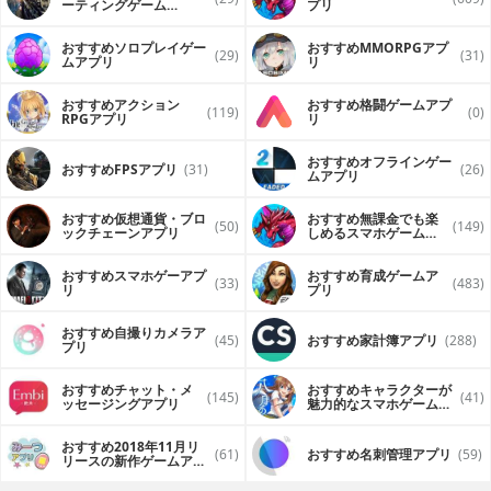
ーティングゲーム
プリ
（FPS・TPS）アプリ
おすすめソロプレイゲー
おすすめ MMORPGアプ
(29)
(31)
ムアプリ
リ
おすすめアクション
おすすめ格闘ゲームアプ
(119)
(0)
RPGアプリ
リ
おすすめオフラインゲー
おすすめFPSアプリ
(31)
(26)
ムアプリ
おすすめ仮想通貨・ブロ
おすすめ無課金でも楽
(50)
(149)
ックチェーンアプリ
しめるスマホゲームア
プリ
おすすめスマホゲーアプ
おすすめ育成ゲームア
(33)
(483)
リ
プリ
おすすめ自撮りカメラア
(45)
おすすめ家計簿アプリ
(288)
プリ
おすすめチャット・メ
おすすめキャラクターが
(145)
(41)
ッセージングアプリ
魅力的なスマホゲームア
プリ
おすすめ2018年11月リ
(61)
おすすめ名刺管理アプリ
(59)
リースの新作ゲームアプ
リ