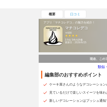
概要
口コミ
アプリ「マチコレデコ」の魅力を紹介！
マチコレデコ
￥600
3.9点 5件の評価
更新日：2026/6/25
現在、この
類似
編集部のおすすめポイント
ケーキ屋さんのようなデコレーション
見ているだけで楽しいスイーツを味わ
新しいデコレーションはプッシュ通知