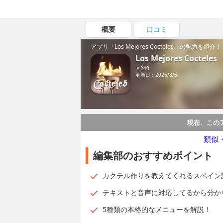
概要
口コミ
アプリ「Los Mejores Cocteles」の魅力を紹介！
Los Mejores Cocteles
￥240
更新日：2026/8/5
現在、この
類似
編集部のおすすめポイント
カクテル作りを教えてくれるスペイン
テキストと音声に対応してるから分か
5種類の本格的なメニューを解説！