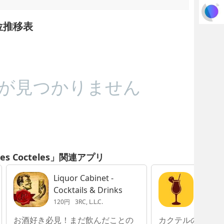
の順位推移表
が見つかりません
res Cocteles」関連アプリ
Liquor Cabinet -
iBarte
Cocktails & Drinks
Recipe
120円
3RC, L.L.C.
120円
K
お酒好き必見！まだ飲んだことの
カクテルの作り方