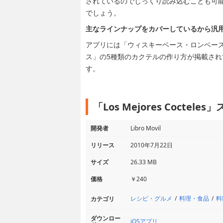
されているのでじっくり読み込むことも可
でしょう。
主なラインナップをカバーしているから汎
アプリには「ウィスキーベース・ロンベー
ス」の5種類のカクテルの作り方が掲載さ
す。
「Los Mejores Coctel
開発者
Libro Movil
リリース
2010年7月22日
サイズ
26.33 MB
価格
￥240
レシピ・グルメ
料理・食品
料
カテゴリ
ダウンロー
iOSアプリ