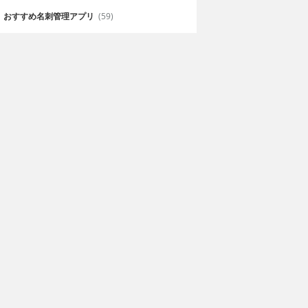
おすすめ名刺管理アプリ
(59)
nder Cocktail
InMyBar - Drink &
s
Cocktail Recipes
evin Kozan
120円
Quintal Technologies, Inc.
を掲載したカク
カクテルからソフトドリンクまで