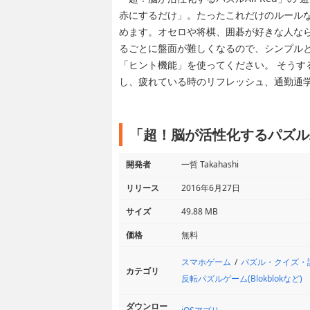
赤にするだけ」。たったこれだけのルール
めます。オセロや将棋、囲碁が好きな人な
るごとに盤面が難しくなるので、シンプル
「ヒント機能」を使ってください。 そうす
し、疲れている時のリフレッシュ、通勤通学
「超！脳が活性化するパズルA
開発者
一哲 Takahashi
リリース
2016年6月27日
サイズ
49.88 MB
価格
無料
スマホゲーム
パズル・クイズ・
カテゴリ
反転パズルゲーム(Blokblokなど)
ダウンロー