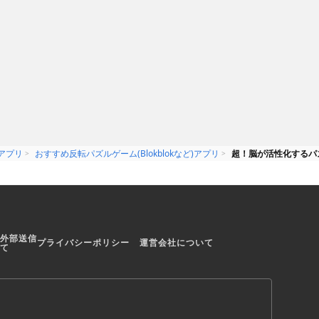
アプリ
おすすめ反転パズルゲーム(Blokblokなど)アプリ
超！脳が活性化するパズル
外部送信
プライバシーポリシー
運営会社について
て