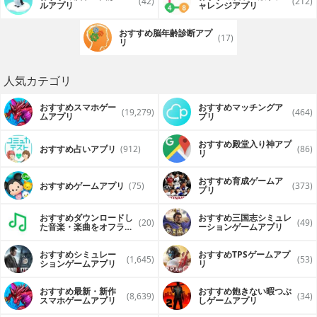
(42)
(212)
ルアプリ
ャレンジアプリ
おすすめ脳年齢診断アプ
(17)
リ
人気カテゴリ
おすすめスマホゲー
おすすめマッチングア
(19,279)
(464)
ムアプリ
プリ
おすすめ殿堂入り神アプ
おすすめ占いアプリ
(912)
(86)
リ
おすすめ育成ゲームア
おすすめゲームアプリ
(75)
(373)
プリ
おすすめダウンロードし
おすすめ三国志シミュレ
(20)
(49)
た音楽・楽曲をオフライ
ーションゲームアプリ
ンで再生するアプリ
おすすめシミュレー
おすすめTPSゲームアプ
(1,645)
(53)
ションゲームアプリ
リ
おすすめ最新・新作
おすすめ飽きない暇つぶ
(8,639)
(34)
スマホゲームアプリ
しゲームアプリ