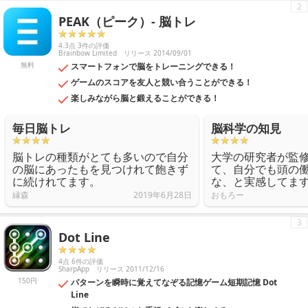
2
PEAK（ピーク）- 脳トレ
4.3点 3件の評価
Brainbow Limited
リリース 2014/09/01
無料
スマートフォンで脳をトレーニングできる！
ゲームのスコアを友人と競い合うことができる！
楽しみながら脳と鍛えることができる！
毎日脳トレ
脳科学の知見
脳トレの種類がとても多いので自分
大学の研究者が監
の脳にあったもを見つけれて飽きず
て、自分でも頭の
に続けれてます。
な、と実感してま
縁森
2019年6月28日
おもろー
3
Dot Line
4点 6件の評価
SharpApp
リリース 2011/12/16
150円
パターンを瞬時に覚えてなぞる記憶ゲーム短期記憶 Dot
Line