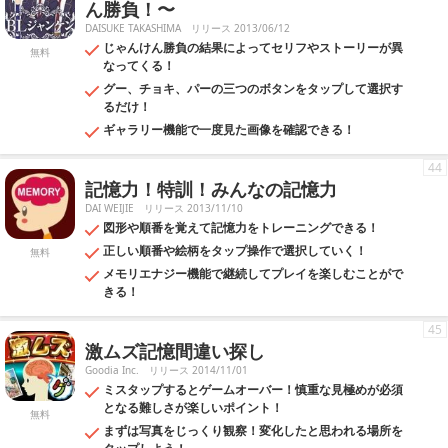
ん勝負！〜
DAISUKE TAKASHIMA
リリース 2013/06/12
じゃんけん勝負の結果によってセリフやストーリーが異
無料
なってくる！
グー、チョキ、パーの三つのボタンをタップして選択す
るだけ！
ギャラリー機能で一度見た画像を確認できる！
44
記憶力！特訓！みんなの記憶力
DAI WEIJIE
リリース 2013/11/10
図形や順番を覚えて記憶力をトレーニングできる！
正しい順番や絵柄をタップ操作で選択していく！
無料
メモリエナジー機能で継続してプレイを楽しむことがで
きる！
45
激ムズ記憶間違い探し
Goodia Inc.
リリース 2014/11/01
ミスタップするとゲームオーバー！慎重な見極めが必須
となる難しさが楽しいポイント！
無料
まずは写真をじっくり観察！変化したと思われる場所を