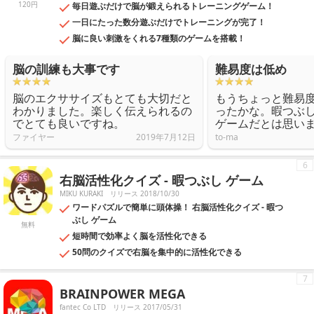
120円
毎日遊ぶだけで脳が鍛えられるトレーニングゲーム！
一日にたった数分遊ぶだけでトレーニングが完了！
脳に良い刺激をくれる7種類のゲームを搭載！
脳の訓練も大事です
難易度は低め
脳のエクササイズもとても大切だと
もうちょっと難易
わかりました。楽しく伝えられるの
ったかな。暇つぶ
でとても良いですね。
ゲームだとは思い
ファイヤー
2019年7月12日
to-ma
6
右脳活性化クイズ - 暇つぶし ゲーム
MIKU KURAKI
リリース 2018/10/30
ワードパズルで簡単に頭体操！ 右脳活性化クイズ - 暇つ
ぶし ゲーム
無料
短時間で効率よく脳を活性化できる
50問のクイズで右脳を集中的に活性化できる
7
BRAINPOWER MEGA
fantec Co LTD
リリース 2017/05/31