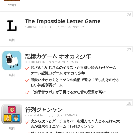
360円
26
The Impossible Letter Game
GammaLateral LLC
リリース 2014/04/08
無料
27
記憶力ゲーム オオカミ少年
Noriko Tanaka
リリース 2015/03/15
おざきしめじさんのイラストが可愛い絵合わせゲーム！
ゲーム記憶力ゲーム オオカミ少年
無料
可愛いオオカミとヒツジの絵柄で遊ぶ！子供向けのやさ
しい神経衰弱ゲーム
「効果音ラボ」が手掛けるから音の品質が高い‼
28
行列ジャンケン
cocolo-bit Inc.
リリース 2012/04/24
次から次へとグーチョキパーを選んで１人じゃんけん大
会が出来るミニゲーム！行列ジャンケン
無料