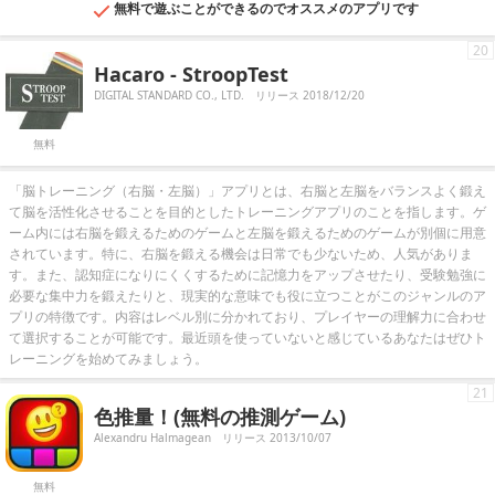
無料で遊ぶことができるのでオススメのアプリです
20
Hacaro - StroopTest
DIGITAL STANDARD CO., LTD.
リリース 2018/12/20
無料
「脳トレーニング（右脳・左脳）」アプリとは、右脳と左脳をバランスよく鍛え
て脳を活性化させることを目的としたトレーニングアプリのことを指します。ゲ
ーム内には右脳を鍛えるためのゲームと左脳を鍛えるためのゲームが別個に用意
されています。特に、右脳を鍛える機会は日常でも少ないため、人気がありま
す。また、認知症になりにくくするために記憶力をアップさせたり、受験勉強に
必要な集中力を鍛えたりと、現実的な意味でも役に立つことがこのジャンルのア
プリの特徴です。内容はレベル別に分かれており、プレイヤーの理解力に合わせ
て選択することが可能です。最近頭を使っていないと感じているあなたはぜひト
レーニングを始めてみましょう。
21
色推量！(無料の推測ゲーム)
Alexandru Halmagean
リリース 2013/10/07
無料