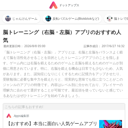
ドットアップス
じゃんけんゲーム
反転パズルゲーム(Blokblokなど)
脳トレで
脳トレーニング（右脳・左脳）アプリのおすすめ人
気
最終更新日時： 2026/8/8 05:00
記事作成日： 2017/6/27 16:32
「脳トレーニング（右脳・左脳）」アプリとは、右脳と左脳をバランスよく鍛
えて脳を活性化させることを目的としたトレーニングアプリのことを指しま
す。ゲーム内には右脳を鍛えるためのゲームと左脳を鍛えるためのゲームが別
個に用意されています。特に、右脳を鍛える機会は日常でも少ないため、人気
があります。また、認知症になりにくくするために記憶力をアップさせたり、
受験勉強に必要な集中力を鍛えたりと、現実的な意味でも役に立つことがこの
ジャンルのアプリの特徴です。内容はレベル別に分かれており、プレイヤーの
理解力に合わせて選択することが可能です。最近頭を使っていないと感じてい
るあなたはぜひトレーニングを始めてみましょう。
こちらの記事もおすすめ!
.Apps編集部
【おすすめ】本当に面白い人気ゲームアプリ