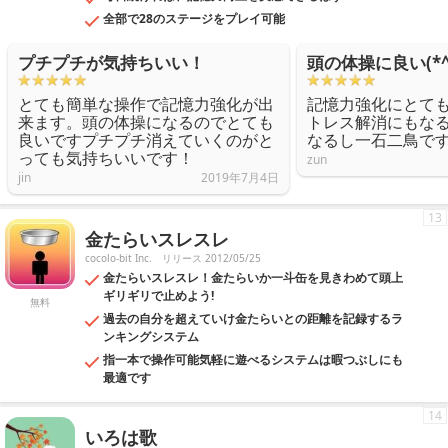
全部で28のステージをプレイ可能
プチプチが気持ちいい！
頭の体操に良い(*^.
とても簡単な操作で記憶力強化が出
記憶力強化にとて
来ます。頭の体操になるのでとても
トレス解消にもな
良いですプチプチ消えていくのがと
なるし一石二鳥で
っても気持ちいいです！
zun
jin
2019年7月4日
13
金たらいスレスレ
cocolo-bit Inc.
リリース 2012/05/25
金たらいスレスレ！金たらいか一斗缶を見きわめて頭上
ギリギリで止めよう!
無料
過去の自分を超えていけ金たらいとの距離を記録するラ
ンキングシステム
指一本で操作可能気軽に遊べるシステムは暇つぶしにも
最適です
14
いろは歌