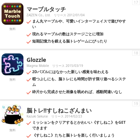
17
マーブルタッチ
ZAIZEN Co., Ltd.
リリース 2012/01/04
まん丸マーブルや、可愛いインターフェイスで遊びやす
い
無料
現れるマーブルの数はステージごとに増加
短期記憶力を鍛える脳トレゲームにぴったり
18
Glozzle
Magma Mobile
リリース 2015/03/19
2Dパズルにはなかった新しい感覚を味わえる
暇つぶしにも、脳トレにも時間が許す限り遊べるシステ
無料
ム
砕片から完成させた画像を眺めれば、感動間違いなし
19
脳トレ!!すしねこざんまい
Kazuki Sakurai
リリース 2014/02/23
ミッションをクリアするとかわいい《すしねこ》をGET
できます
無料
《すしねこ》たちと脳トレを楽しく行いましょう