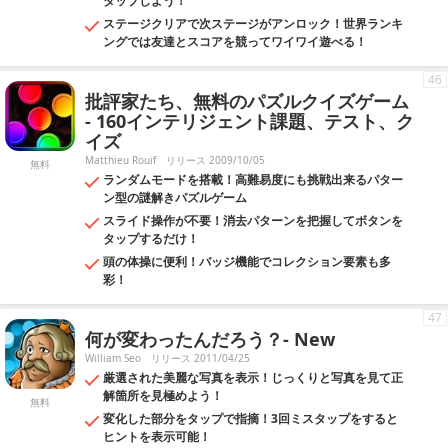
タップしよう！
ステージクリアで次ステージがアンロック！世界ランキ
ングでは友達とスコアを競ってワイワイ遊べる！
46
批評家たち、無料のパズルクイズゲーム
- 160インテリジェント課題、テスト、ク
イズ
Matthieu Rouif
リリース 2009/10/05
無料
ランダムモードを搭載！高難易度にも挑戦出来るパター
ン型の謎解きパズルゲーム
スライド操作が不要！消去パターンを把握してボタンを
タップするだけ！
頭の体操に便利！バッジ機能でコレクション要素も多
彩！
47
何が変わったんだろう？- New
William Seo
リリース 2011/04/25
厳選された美麗な写真を表示！じっくりと写真を見て正
解箇所を見極めよう！
無料
変化した部分をタップで指摘！3回ミスタップをすると
ヒントを表示可能！