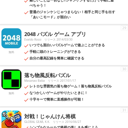
難しいことは一切なし‼ジャンケンするだけで手軽に遊
べちゃう！
普通のジャンケンじゃつまらない！相手と同じ手を出す
「あいこモード」が面白い
29
2048 パズル ゲーム アプリ
Evaldo Rossi
リリース 2014/03/30
いつでも面白いパズルゲームで遊ぶことができる
手軽に頭のトレーニングができる
無料
自分の最高記録を簡単に確認できる
30
落ち物風反転パズル
Masanao Baba
リリース 2017/01/17
レトロな雰囲気の落ち物ゲーム！落ち物風反転パズル
なつかしいゲームがやりたいときに！
無料
十字キーで簡単に直感操作が可能！
31
対戦！じゃんけん将棋
GLOBAL GEAR, K.K.
リリース 2016/06/27
シンプルなルールで将棋の楽しさを感じよう