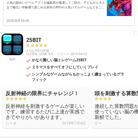
人気の面白いゲームアプリを編集部が厳選してご紹介。子どもから大人
まで幅広い年齢層で楽しめる新作のRPGや人気パズルゲームなどをご紹
介します。
2026/8/8 05:00
1
25BIT
4.5点 4件の評価
GLOBAL GEAR, K.K.
リリース 2015/04/22
無料
かなり難しい脳トレゲーム25BIT
２５マスをすべてオフにしていくプレイ
シンプルなゲームながらもかっこよく纏まっているグラ
フィック
反射神経の限界にチャレンジ！
頭を刺激する算数
反射神経を刺激するゲームが楽しい
連続した算数問題
です。練習するたびに上達が実感で
使っていない脳の
きてやりがいがあります。
新鮮でした。
じーま
2019年7月4日
どー