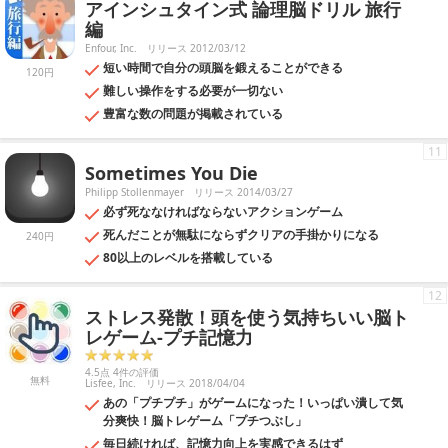
アインシュタイン式 論理脳ドリル 旅行
編
Enfour, Inc.
リリース 2012/03/12
短い時間で自分の頭脳を鍛えることができる
120円
難しい操作をする必要が一切ない
豊富な数の問題が掲載されている
11
Sometimes You Die
Philipp Stollenmayer
リリース 2014/03/27
必ず死ななければならないアクションゲーム
死んだことが無駄にならずクリアの手掛かりになる
240円
80以上のレベルを搭載している
12
ストレス発散！頭を使う気持ちいい脳ト
レゲーム-プチ記憶力
4.5点 4件の評価
無料
Lisfee, Inc.
リリース 2018/04/04
あの「プチプチ」がゲームになった！いっぱい潰して気
分爽快！脳トレゲーム「プチつぶし」
毎日続ければ、記憶力向上を実感できるはず