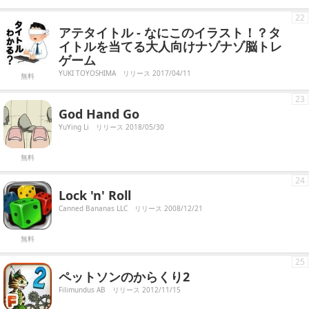
22
アテタイトル - なにこのイラスト！？タ
イトルを当てる大人向けナゾナゾ脳トレ
ゲーム
YUKI TOYOSHIMA
リリース 2017/04/11
無料
23
God Hand Go
YuYing Li
リリース 2018/05/30
無料
24
Lock 'n' Roll
Canned Bananas LLC
リリース 2008/12/21
無料
25
ペットソンのからくり2
Filimundus AB
リリース 2012/11/15