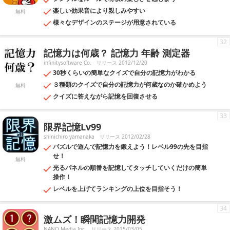
楽しい効果音により親しみやすい
無料
様々なデザインのステージが用意されている
32
記憶力は何歳？ 記憶力 年齢 測定器
infinitysoftware Co.
リリース 2012/12/20
30秒くらいの簡単なクイズで自分の記憶力がわかる
３種類のクイズで自分の記憶力が何歳なのか確かめよう
無料
クイズに答えながら記憶を回復させる
33
限界記憶Lv99
shinichiro yamanaka
リリース 2012/02/28
パズルで遊んで記憶力を鍛えよう！レベル99の先を目指
せ！
無料
光るパネルの順番を記憶してタッチしていくだけの簡単
操作！
レベルを上げてランキングの上位を目指そう！
34
激ムズ！瞬間記憶力開発
NANO Media Inc.
リリース 2015/03/05