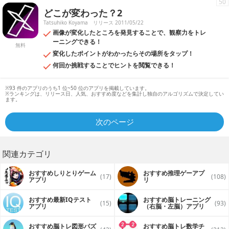
50
どこが変わった？2
Tatsuhiko Koyama
リリース 2011/05/22
画像が変化したところを発見することで、観察力をトレ
ーニングできる！
無料
変化したポイントがわかったらその場所をタップ！
何回か挑戦することでヒントを閲覧できる！
※93 件のアプリのうち1 位~50 位のアプリを掲載しています。
※ランキングは、リリース日、人気、おすすめ度などを集計し独自のアルゴリズムで決定してい
ます。
次のページ
関連カテゴリ
おすすめしりとりゲーム
おすすめ推理ゲーアプ
(17)
(108)
アプリ
リ
おすすめ最新IQテスト
おすすめ脳トレーニング
(15)
(93)
アプリ
（右脳・左脳）アプリ
おすすめ脳トレ図形パズ
おすすめ脳トレ数学チ