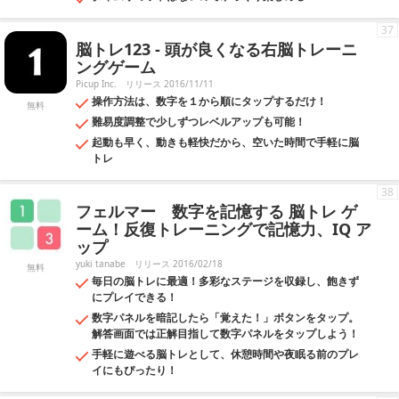
37
脳トレ123 - 頭が良くなる右脳トレーニ
ングゲーム
Picup Inc.
リリース 2016/11/11
操作方法は、数字を１から順にタップするだけ！
無料
難易度調整で少しずつレベルアップも可能！
起動も早く、動きも軽快だから、空いた時間で手軽に脳
トレ
38
フェルマー 数字を記憶する 脳トレ ゲ
ーム！反復トレーニングで記憶力、IQ ア
ップ
yuki tanabe
リリース 2016/02/18
無料
毎日の脳トレに最適！多彩なステージを収録し、飽きず
にプレイできる！
数字パネルを暗記したら「覚えた！」ボタンをタップ。
解答画面では正解目指して数字パネルをタップしよう！
手軽に遊べる脳トレとして、休憩時間や夜眠る前のプレ
イにもぴったり！