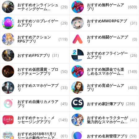
おすすめオンラインシュ
おすすめ無料ゲームア
(29)
(609)
ーティングゲーム
プリ
（FPS・TPS）アプリ
おすすめソロプレイゲー
おすすめ MMORPGアプ
(29)
(31)
ムアプリ
リ
おすすめアクション
おすすめ格闘ゲームアプ
(119)
(0)
RPGアプリ
リ
おすすめオフラインゲー
おすすめFPSアプリ
(31)
(26)
ムアプリ
おすすめ仮想通貨・ブロ
おすすめ無課金でも楽
(50)
(149)
ックチェーンアプリ
しめるスマホゲームア
プリ
おすすめスマホゲーアプ
おすすめ育成ゲームア
(33)
(483)
リ
プリ
おすすめ自撮りカメラア
(45)
おすすめ家計簿アプリ
(288)
プリ
おすすめチャット・メ
おすすめキャラクターが
(145)
(41)
ッセージングアプリ
魅力的なスマホゲームア
プリ
おすすめ2018年11月リ
(61)
おすすめ名刺管理アプリ
(59)
リースの新作ゲームアプ