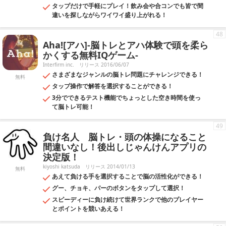
タップだけで手軽にプレイ！飲み会や合コンでも皆で間
違いを探しながらワイワイ盛り上がれる！
48
Aha![アハ]-脳トレとアハ体験で頭を柔ら
かくする無料IQゲーム-
Interfirm inc.
リリース 2016/06/07
さまざまなジャンルの脳トレ問題にチャレンジできる！
無料
タップ操作で解答を選択することができる！
3分でできるテスト機能でちょっとした空き時間を使っ
て脳トレ可能！
49
負け名人 脳トレ・頭の体操になること
間違いなし！後出しじゃんけんアプリの
決定版！
kiyoshi katsuda
リリース 2014/01/13
無料
あえて負ける手を選択することで脳の活性化ができる！
グー、チョキ、パーのボタンをタップして選択！
スピーディーに負け続けて世界ランクで他のプレイヤー
とポイントを競いあえる！