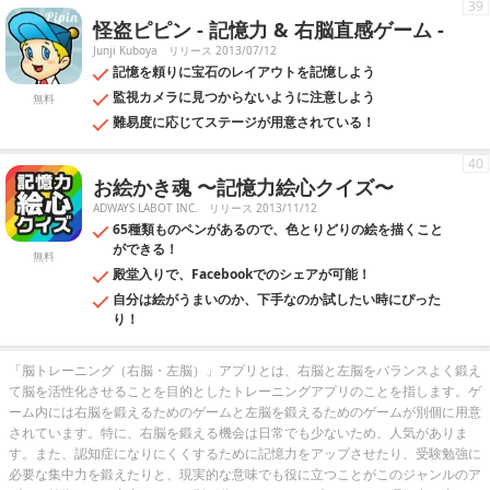
39
怪盗ピピン - 記憶力 & 右脳直感ゲーム -
Junji Kuboya
リリース 2013/07/12
記憶を頼りに宝石のレイアウトを記憶しよう
監視カメラに見つからないように注意しよう
無料
難易度に応じてステージが用意されている！
40
お絵かき魂 〜記憶力絵心クイズ〜
ADWAYS LABOT INC.
リリース 2013/11/12
65種類ものペンがあるので、色とりどりの絵を描くこと
ができる！
無料
殿堂入りで、Facebookでのシェアが可能！
自分は絵がうまいのか、下手なのか試したい時にぴった
り！
「脳トレーニング（右脳・左脳）」アプリとは、右脳と左脳をバランスよく鍛え
て脳を活性化させることを目的としたトレーニングアプリのことを指します。ゲ
ーム内には右脳を鍛えるためのゲームと左脳を鍛えるためのゲームが別個に用意
されています。特に、右脳を鍛える機会は日常でも少ないため、人気がありま
す。また、認知症になりにくくするために記憶力をアップさせたり、受験勉強に
必要な集中力を鍛えたりと、現実的な意味でも役に立つことがこのジャンルのア