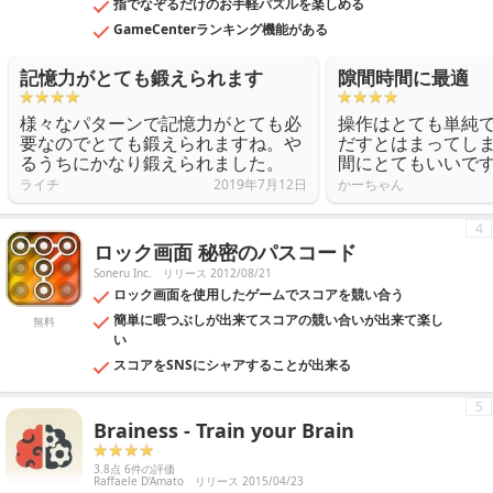
指でなぞるだけのお手軽パズルを楽しめる
GameCenterランキング機能がある
記憶力がとても鍛えられます
隙間時間に最適
様々なパターンで記憶力がとても必
操作はとても単純
要なのでとても鍛えられますね。や
だすとはまってし
るうちにかなり鍛えられました。
間にとてもいいで
ライチ
2019年7月12日
かーちゃん
4
ロック画面 秘密のパスコード
Soneru Inc.
リリース 2012/08/21
ロック画面を使用したゲームでスコアを競い合う
簡単に暇つぶしが出来てスコアの競い合いが出来て楽し
無料
い
スコアをSNSにシャアすることが出来る
5
Brainess - Train your Brain
3.8点 6件の評価
Raffaele D'Amato
リリース 2015/04/23