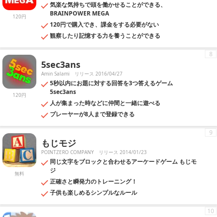
気楽な気持ちで頭を働かせることができる、
BRAINPOWER MEGA
120円
120円で購入でき、課金をする必要がない
観察したり記憶する力を養うことができる
8
5sec3ans
Amin Salami
リリース 2016/04/27
5秒以内にお題に対する回答を3つ答えるゲーム
5sec3ans
120円
人が集まった時などに仲間と一緒に遊べる
プレーヤーが8人まで登録できる
9
もじモジ
POINTZERO COMPANY
リリース 2014/01/23
同じ文字をブロックと合わせるアーケードゲーム もじモ
ジ
無料
正確さと瞬発力のトレーニング！
子供も楽しめるシンプルなルール
10