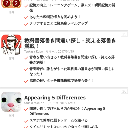
記憶力向上トレーニングゲーム、激ムズ！瞬間記憶力開
発
無料
あなたの瞬間記憶力を高めよう！
クリアするごとに難易度レベルアップ
35
教科書落書き間違い探し - 笑える落書き
満載！
Tsukasa Kubo
リリース 2017/04/19
青春を思い出せる！教科書落書き間違い探し - 笑える落
無料
書き満載！
青春時代に誰もがやった教科書の落書きが間違い探しに
なった！
感度の良いタッチ機能搭載で操作も楽々！
36
Appearing 5 Differences
tadaki tokairin
リリース 2015/12/14
間違い探しでびらめき力が身に付くAppearing 5
Differences
無料
スマホで簡単に脳トレゲームを遊べる
タイムリミットはないのでゆっくり楽しめる