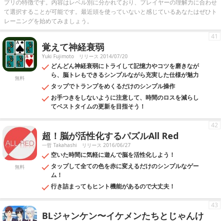
プリの特徴です。内容はレベル別に分かれており、プレイヤーの理解力に合わせ
て選択することが可能です。最近頭を使っていないと感じているあなたはぜひト
レーニングを始めてみましょう。
41
覚えて神経衰弱
Yuki Fujimoto
リリース 2014/07/20
どんどん神経衰弱にトライして記憶力やコツを磨きなが
ら、脳トレもできるシンプルながら充実した仕様が魅力
無料
タップでトランプをめくるだけのシンプル操作
お手つきをしないように注意して、時間のロスを減らし
てベストタイムの更新を目指そう！
42
超！脳が活性化するパズルAll Red
一哲 Takahashi
リリース 2016/06/27
空いた時間に気軽に遊んで脳を活性化しよう！
タップして全ての色を赤に変えるだけのシンプルなゲー
無料
ム！
行き詰まってもヒント機能があるので大丈夫！
43
BLジャンケン〜イケメンたちとじゃんけ