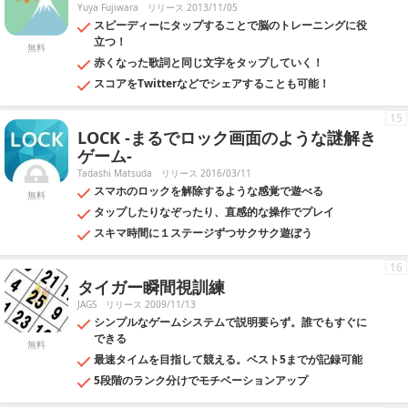
Yuya Fujiwara
リリース 2013/11/05
スピーディーにタップすることで脳のトレーニングに役
立つ！
無料
赤くなった歌詞と同じ文字をタップしていく！
スコアをTwitterなどでシェアすることも可能！
15
LOCK -まるでロック画面のような謎解き
ゲーム-
Tadashi Matsuda
リリース 2016/03/11
スマホのロックを解除するような感覚で遊べる
無料
タップしたりなぞったり、直感的な操作でプレイ
スキマ時間に１ステージずつサクサク遊ぼう
16
タイガー瞬間視訓練
JAGS
リリース 2009/11/13
シンプルなゲームシステムで説明要らず。誰でもすぐに
できる
無料
最速タイムを目指して競える。ベスト5までが記録可能
5段階のランク分けでモチベーションアップ