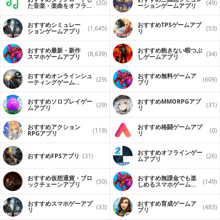
(20)
(49)
た音楽・楽曲をオフライ
ーションゲームアプリ
ンで再生するアプリ
おすすめシミュレー
おすすめTPSゲームアプ
(1,645)
(53)
ションゲームアプリ
リ
おすすめ最新・新作
おすすめ飽きない暇つぶ
(8,639)
(34)
スマホゲームアプリ
しゲームアプリ
おすすめオンラインシュ
おすすめ無料ゲームア
(29)
(609)
ーティングゲーム
プリ
（FPS・TPS）アプリ
おすすめソロプレイゲー
おすすめ MMORPGアプ
(29)
(31)
ムアプリ
リ
おすすめアクション
おすすめ格闘ゲームアプ
(119)
(0)
RPGアプリ
リ
おすすめオフラインゲー
おすすめFPSアプリ
(31)
(26)
ムアプリ
おすすめ仮想通貨・ブロ
おすすめ無課金でも楽
(50)
(149)
ックチェーンアプリ
しめるスマホゲームア
プリ
おすすめスマホゲーアプ
おすすめ育成ゲームア
(33)
(483)
リ
プリ