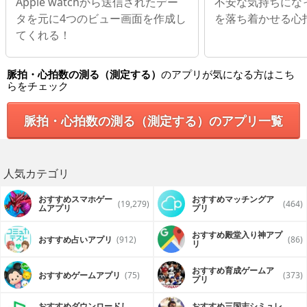
Apple watchから送信されたデー
不安な気持ちにな
タを元に4つのビュー画面を作成し
を落ち着かせる心
てくれる！
脈拍・心拍数の測る（測定する）
のアプリが気になる方はこち
らをチェック
脈拍・心拍数の測る（測定する）のアプリ一覧
人気カテゴリ
おすすめスマホゲー
おすすめマッチングア
(19,279)
(464)
ムアプリ
プリ
おすすめ殿堂入り神アプ
おすすめ占いアプリ
(912)
(86)
リ
おすすめ育成ゲームア
おすすめゲームアプリ
(75)
(373)
プリ
おすすめダウンロードし
おすすめ三国志シミュレ