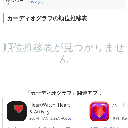
ダウンロー
iOSアプリ
ド
カーディオグラフの順位推移表
順位推移表が見つかりませ
ん
「カーディオグラフ」関連アプリ
HeartWatch. Heart
ハート
& Activity
360円
TANTSISSA HOLDINGS PTY LTD
無料
Rac