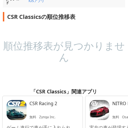
iOSアプリ
ド
CSR Classicsの順位推移表
順位推移表が見つかりませ
ん
「CSR Classics」関連アプリ
CSR Racing 2
NITRO
無料
Zynga Inc.
無料
Osau
ゲーム進行で車が手に入れられ、
実在の車が登場す