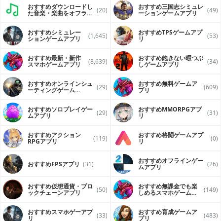
おすすめダウンロードし
おすすめ三国志シミュレ
(20)
(49)
た音楽・楽曲をオフライ
ーションゲームアプリ
ンで再生するアプリ
おすすめシミュレー
おすすめTPSゲームアプ
(1,645)
(53)
ションゲームアプリ
リ
おすすめ最新・新作
おすすめ飽きない暇つぶ
(8,639)
(34)
スマホゲームアプリ
しゲームアプリ
おすすめオンラインシュ
おすすめ無料ゲームア
(29)
(609)
ーティングゲーム
プリ
（FPS・TPS）アプリ
おすすめソロプレイゲー
おすすめ MMORPGアプ
(29)
(31)
ムアプリ
リ
おすすめアクション
おすすめ格闘ゲームアプ
(119)
(0)
RPGアプリ
リ
おすすめオフラインゲー
おすすめFPSアプリ
(31)
(26)
ムアプリ
おすすめ仮想通貨・ブロ
おすすめ無課金でも楽
(50)
(149)
ックチェーンアプリ
しめるスマホゲームア
プリ
おすすめスマホゲーアプ
おすすめ育成ゲームア
(33)
(483)
リ
プリ