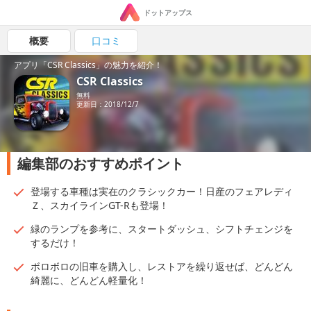
ドットアップス
概要
口コミ
アプリ「CSR Classics」の魅力を紹介！
CSR Classics
無料
更新日：2018/12/7
編集部のおすすめポイント
登場する車種は実在のクラシックカー！日産のフェアレディ
Ｚ、スカイラインGT-Rも登場！
緑のランプを参考に、スタートダッシュ、シフトチェンジを
するだけ！
ボロボロの旧車を購入し、レストアを繰り返せば、どんどん
綺麗に、どんどん軽量化！