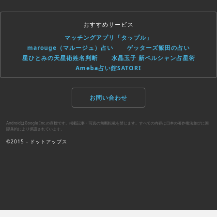
おすすめサービス
マッチングアプリ「タップル」
marouge（マルージュ）占い
ゲッターズ飯田の占い
星ひとみの天星術姓名判断
水晶玉子 新ペルシャン占星術
Ameba占い館SATORI
お問い合わせ
AndroidはGoogle Inc.の商標です。掲載記事・写真の無断転載を禁じます。すべての内容は日本の著作権法並びに国
際条約により保護されています。
©2015 - ドットアップス