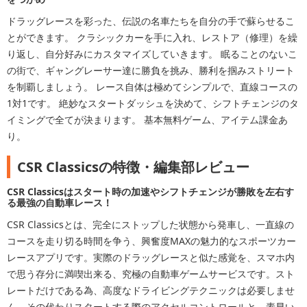
ドラッグレースを彩った、伝説の名車たちを自分の手で蘇らせるこ
とができます。 クラシックカーを手に入れ、レストア（修理）を繰
り返し、自分好みにカスタマイズしていきます。 眠ることのないこ
の街で、ギャングレーサー達に勝負を挑み、勝利を掴みストリート
を制覇しましょう。 レース自体は極めてシンプルで、直線コースの
1対1です。 絶妙なスタートダッシュを決めて、シフトチェンジのタ
イミングで全てが決まります。 基本無料ゲーム、アイテム課金あ
り。
CSR Classicsの特徴・編集部レビュー
CSR Classicsはスタート時の加速やシフトチェンジが勝敗を左右す
る最強の自動車レース！
CSR Classicsとは、完全にストップした状態から発車し、一直線の
コースを走り切る時間を争う、興奮度MAXの魅力的なスポーツカー
レースアプリです。実際のドラッグレースと似た感覚を、スマホ内
で思う存分に満喫出来る、究極の自動車ゲームサービスです。スト
レートだけである為、高度なドライビングテクニックは必要しませ
ん。その代わりスタートする際のアクセルコントロールと、素早い