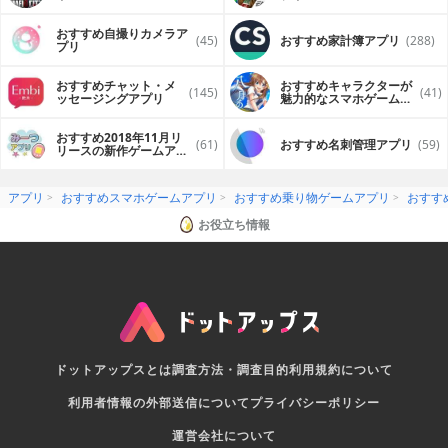
おすすめ自撮りカメラア
(45)
おすすめ家計簿アプリ
(288)
プリ
おすすめチャット・メ
おすすめキャラクターが
(145)
(41)
ッセージングアプリ
魅力的なスマホゲームア
プリ
おすすめ2018年11月リ
(61)
おすすめ名刺管理アプリ
(59)
リースの新作ゲームアプ
リ
アプリ
おすすめスマホゲームアプリ
おすすめ乗り物ゲームアプリ
おすす
お役立ち情報
ドットアップスとは
調査方法・調査目的
利用規約について
利用者情報の外部送信について
プライバシーポリシー
運営会社について