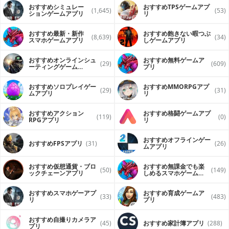
おすすめシミュレー
おすすめTPSゲームアプ
(1,645)
(53)
ションゲームアプリ
リ
おすすめ最新・新作
おすすめ飽きない暇つぶ
(8,639)
(34)
スマホゲームアプリ
しゲームアプリ
おすすめオンラインシュ
おすすめ無料ゲームア
(29)
(609)
ーティングゲーム
プリ
（FPS・TPS）アプリ
おすすめソロプレイゲー
おすすめ MMORPGアプ
(29)
(31)
ムアプリ
リ
おすすめアクション
おすすめ格闘ゲームアプ
(119)
(0)
RPGアプリ
リ
おすすめオフラインゲー
おすすめFPSアプリ
(31)
(26)
ムアプリ
おすすめ仮想通貨・ブロ
おすすめ無課金でも楽
(50)
(149)
ックチェーンアプリ
しめるスマホゲームア
プリ
おすすめスマホゲーアプ
おすすめ育成ゲームア
(33)
(483)
リ
プリ
おすすめ自撮りカメラア
(45)
おすすめ家計簿アプリ
(288)
プリ