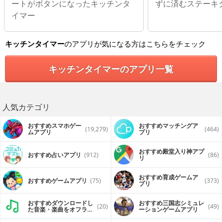
ートがボタンになったキッチンタ
ずに済むステーキ
イマー
キッチンタイマー
のアプリが気になる方はこちらをチェック
キッチンタイマーのアプリ一覧
人気カテゴリ
おすすめスマホゲー
おすすめマッチングア
(19,279)
(464)
ムアプリ
プリ
おすすめ殿堂入り神アプ
おすすめ占いアプリ
(912)
(86)
リ
おすすめ育成ゲームア
おすすめゲームアプリ
(75)
(373)
プリ
おすすめダウンロードし
おすすめ三国志シミュレ
(20)
(49)
た音楽・楽曲をオフライ
ーションゲームアプリ
ンで再生するアプリ