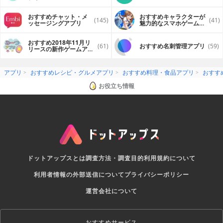
おすすめチャット・メ
おすすめキャラクターが
(145)
(41)
ッセージングアプリ
魅力的なスマホゲームア
プリ
おすすめ2018年11月リ
(61)
おすすめ名刺管理アプリ
(59)
リースの新作ゲームアプ
リ
アプリ
おすすめレシピ・グルメアプリ
おすすめ料理・食品アプリ
おすす
お役立ち情報
ドットアップスとは
調査方法・調査目的
利用規約について
利用者情報の外部送信について
プライバシーポリシー
運営会社について
おすすめサービス