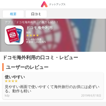
ドットアップス
概要
口コミ
アプリ「ドコモ海外利用」の魅力を紹介！
ドコモ海外利用
無料
4点 4件の評価
更新日：2026/8/5
ドコモ海外利用の口コミ・レビュー
ユーザーのレビュー
使いやすい
見やすい画面で使いやすくて海外旅行のお供には必ずい
る。動作も軽い
kdp
2019年6月18日