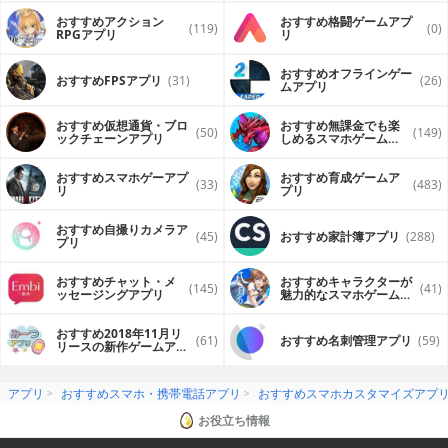
おすすめアクション
おすすめ格闘ゲームアプ
(119)
(0)
RPGアプリ
リ
おすすめオフラインゲー
おすすめFPSアプリ
(31)
(26)
ムアプリ
おすすめ仮想通貨・ブロ
おすすめ無課金でも楽
(50)
(149)
ックチェーンアプリ
しめるスマホゲームア
プリ
おすすめスマホゲーアプ
おすすめ育成ゲームア
(33)
(483)
リ
プリ
おすすめ自撮りカメラア
(45)
おすすめ家計簿アプリ
(288)
プリ
おすすめチャット・メ
おすすめキャラクターが
(145)
(41)
ッセージングアプリ
魅力的なスマホゲームア
プリ
おすすめ2018年11月リ
(61)
おすすめ名刺管理アプリ
(59)
リースの新作ゲームアプ
リ
アプリ
おすすめスマホ・携帯電話アプリ
おすすめスマホカスタマイズアプ
お役立ち情報