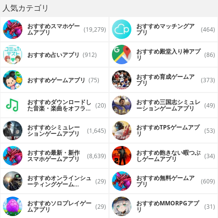
人気カテゴリ
おすすめスマホゲー
おすすめマッチングア
(19,279)
(464)
ムアプリ
プリ
おすすめ殿堂入り神アプ
おすすめ占いアプリ
(912)
(86)
リ
おすすめ育成ゲームア
おすすめゲームアプリ
(75)
(373)
プリ
おすすめダウンロードし
おすすめ三国志シミュレ
(20)
(49)
た音楽・楽曲をオフライ
ーションゲームアプリ
ンで再生するアプリ
おすすめシミュレー
おすすめTPSゲームアプ
(1,645)
(53)
ションゲームアプリ
リ
おすすめ最新・新作
おすすめ飽きない暇つぶ
(8,639)
(34)
スマホゲームアプリ
しゲームアプリ
おすすめオンラインシュ
おすすめ無料ゲームア
(29)
(609)
ーティングゲーム
プリ
（FPS・TPS）アプリ
おすすめソロプレイゲー
おすすめ MMORPGアプ
(29)
(31)
ムアプリ
リ