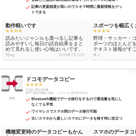
記事の更新頻度が高いのでスキマ時間に最新情報をゲッ
トできる
動作軽いです
スポーツを幅広く
読みたいジャンルも選べるし記事も
野球・サッカー・
読みやすいし毎日の試合結果をまと
ポーツのほとんど
めて見れるし使い心地はいいです。
テキスト速報がす
f@ag
2019年7月12日
隼人
7
ドコモデータコピー
3.3点 3件の評価
NTT DOCOMO, INC.
リリース 2016/10/12
無料
Bluetooth機能でデータ移行をするので通信量を気にし
なくても平気
ワイヤレスでスマホ間のデータ移行可能
古いスマホから新しいスマホにデータを移す時に役立つ
機種変更時のデータコピーもかん
スマホのデータコ