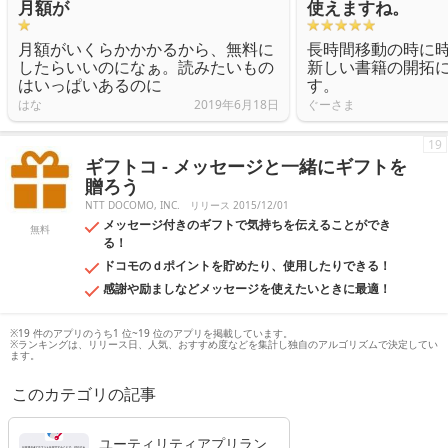
月額が
使えますね。
月額がいくらかかかるから、無料に
長時間移動の時に
したらいいのになぁ。読みたいもの
新しい書籍の開拓
はいっぱいあるのに
す。
はな
2019年6月18日
ぐーさま
19
ギフトコ - メッセージと一緒にギフトを
贈ろう
NTT DOCOMO, INC.
リリース 2015/12/01
メッセージ付きのギフトで気持ちを伝えることができ
無料
る！
ドコモのｄポイントを貯めたり、使用したりできる！
感謝や励ましなどメッセージを使えたいときに最適！
※19 件のアプリのうち1 位~19 位のアプリを掲載しています。
※ランキングは、リリース日、人気、おすすめ度などを集計し独自のアルゴリズムで決定してい
ます。
このカテゴリの記事
ユーティリティアプリラン