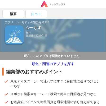
ドットアップス
概要
口コミ
アプリ「シーちず」の魅力を紹介！
シーちず
無料
更新日：2026/7/23
現在、このアプリは配信されていません。
類似・関連のアプリを探す
編集部のおすすめポイント
東京ディズニーシーで迷わずにすぐに目的地に辿りつけるシ
ーちず
スポット検索やキーワード検索で簡単に目的地が見つかる
お道具箱アイコンで衛星写真と通常地図の切り替えができる