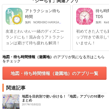
「シーちず」関連アプリ
アトラクション待ち
待ち時間 
時間
TDS
無料
NORIHIKO HAYASAKA
無料
Kei
友達とわいわい一緒のディズニー
初めてきた人でも
ランドにも！混み合うアトラクシ
ップ付きで表示し
ョンは避けて待ち疲れも解消！
いません！
地図・待ち時間情報（遊園地）
のアプリが気になる方はこちら
をチェック
地図・待ち時間情報（遊園地）のアプリ一覧
関連記事
地図を目的別で使い分ける！「地図」アプリの10選や
まとめ
2017年10月02日