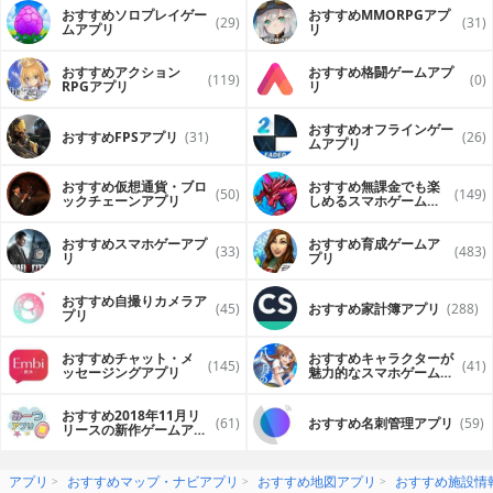
おすすめソロプレイゲー
おすすめ MMORPGアプ
(29)
(31)
ムアプリ
リ
おすすめアクション
おすすめ格闘ゲームアプ
(119)
(0)
RPGアプリ
リ
おすすめオフラインゲー
おすすめFPSアプリ
(31)
(26)
ムアプリ
おすすめ仮想通貨・ブロ
おすすめ無課金でも楽
(50)
(149)
ックチェーンアプリ
しめるスマホゲームア
プリ
おすすめスマホゲーアプ
おすすめ育成ゲームア
(33)
(483)
リ
プリ
おすすめ自撮りカメラア
(45)
おすすめ家計簿アプリ
(288)
プリ
おすすめチャット・メ
おすすめキャラクターが
(145)
(41)
ッセージングアプリ
魅力的なスマホゲームア
プリ
おすすめ2018年11月リ
(61)
おすすめ名刺管理アプリ
(59)
リースの新作ゲームアプ
リ
アプリ
おすすめマップ・ナビアプリ
おすすめ地図アプリ
おすすめ施設情