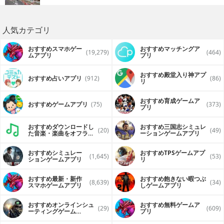
人気カテゴリ
おすすめスマホゲー
おすすめマッチングア
(19,279)
(464)
ムアプリ
プリ
おすすめ殿堂入り神アプ
おすすめ占いアプリ
(912)
(86)
リ
おすすめ育成ゲームア
おすすめゲームアプリ
(75)
(373)
プリ
おすすめダウンロードし
おすすめ三国志シミュレ
(20)
(49)
た音楽・楽曲をオフライ
ーションゲームアプリ
ンで再生するアプリ
おすすめシミュレー
おすすめTPSゲームアプ
(1,645)
(53)
ションゲームアプリ
リ
おすすめ最新・新作
おすすめ飽きない暇つぶ
(8,639)
(34)
スマホゲームアプリ
しゲームアプリ
おすすめオンラインシュ
おすすめ無料ゲームア
(29)
(609)
ーティングゲーム
プリ
（FPS・TPS）アプリ