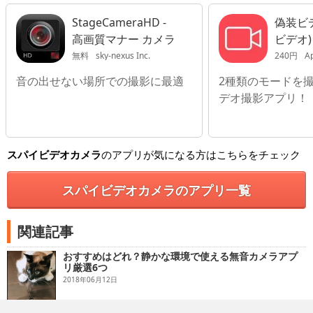
StageCameraHD -
偽装ビデ
高画質マナー カメラ
ビデオ)
無料
sky-nexus Inc.
240円
A
音の出せない場所での撮影に最適
2種類のモードを
デオ撮影アプリ！
スパイビデオカメラ
のアプリが気になる方はこちらをチェック
スパイビデオカメラのアプリ一覧
関連記事
おすすめはどれ？静かな環境で使える無音カメラアプ
リ厳選6つ
2018年06月12日