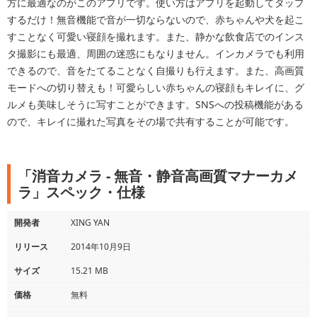
方に最適なのがこのアプリです。使い方はアプリを起動してタップ
するだけ！無音機能で音が一切ならないので、赤ちゃんや犬を起こ
すことなく可愛い寝顔を撮れます。また、静かな飲食店でのインス
タ撮影にも最適、周囲の迷惑にもなりません。インカメラでも利用
できるので、音をたてることなく自撮りも行えます。また、高画質
モードへの切り替えも！可愛らしい赤ちゃんの寝顔もキレイに、グ
ルメも美味しそうに写すことができます。SNSへの投稿機能がある
ので、キレイに撮れた写真をその場で共有することが可能です。
「消音カメラ - 無音・静音高画質マナーカメ
ラ」スペック・仕様
開発者
XING YAN
リリース
2014年10月9日
サイズ
15.21 MB
価格
無料