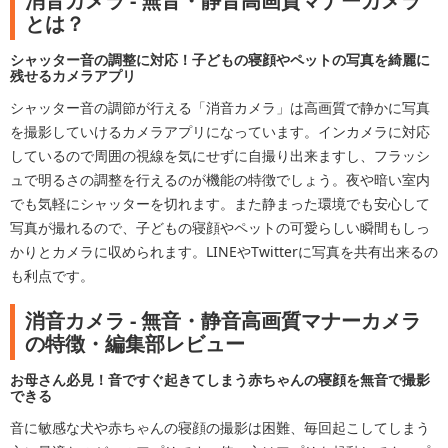
消音カメラ - 無音・静音高画質マナーカメラ
とは？
シャッター音の調整に対応！子どもの寝顔やペットの写真を綺麗に
残せるカメラアプリ
シャッター音の調節が行える「消音カメラ」は高画質で静かに写真
を撮影していけるカメラアプリになっています。インカメラに対応
しているので周囲の視線を気にせずに自撮り出来ますし、フラッシ
ュで明るさの調整を行えるのが機能の特徴でしょう。夜や暗い室内
でも気軽にシャッターを切れます。また静まった環境でも安心して
写真が撮れるので、子どもの寝顔やペットの可愛らしい瞬間もしっ
かりとカメラに収められます。LINEやTwitterに写真を共有出来るの
も利点です。
消音カメラ - 無音・静音高画質マナーカメラ
の特徴・編集部レビュー
お母さん必見！音ですぐ起きてしまう赤ちゃんの寝顔を無音で撮影
できる
音に敏感な犬や赤ちゃんの寝顔の撮影は困難、毎回起こしてしまう