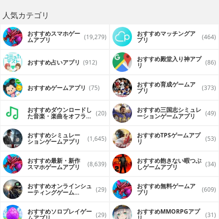
人気カテゴリ
おすすめスマホゲー
おすすめマッチングア
(19,279)
(464)
ムアプリ
プリ
おすすめ殿堂入り神アプ
おすすめ占いアプリ
(912)
(86)
リ
おすすめ育成ゲームア
おすすめゲームアプリ
(75)
(373)
プリ
おすすめダウンロードし
おすすめ三国志シミュレ
(20)
(49)
た音楽・楽曲をオフライ
ーションゲームアプリ
ンで再生するアプリ
おすすめシミュレー
おすすめTPSゲームアプ
(1,645)
(53)
ションゲームアプリ
リ
おすすめ最新・新作
おすすめ飽きない暇つぶ
(8,639)
(34)
スマホゲームアプリ
しゲームアプリ
おすすめオンラインシュ
おすすめ無料ゲームア
(29)
(609)
ーティングゲーム
プリ
（FPS・TPS）アプリ
おすすめソロプレイゲー
おすすめ MMORPGアプ
(29)
(31)
ムアプリ
リ