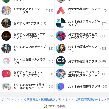
おすすめアクション
おすすめ格闘ゲームアプ
(119)
(0)
RPGアプリ
リ
おすすめオフラインゲー
おすすめFPSアプリ
(31)
(26)
ムアプリ
おすすめ仮想通貨・ブロ
おすすめ無課金でも楽
(50)
(149)
ックチェーンアプリ
しめるスマホゲームア
プリ
おすすめスマホゲーアプ
おすすめ育成ゲームア
(33)
(483)
リ
プリ
おすすめ自撮りカメラア
(45)
おすすめ家計簿アプリ
(288)
プリ
おすすめチャット・メ
おすすめキャラクターが
(145)
(41)
ッセージングアプリ
魅力的なスマホゲームア
プリ
おすすめ2018年11月リ
(61)
おすすめ名刺管理アプリ
(59)
リースの新作ゲームアプ
リ
アプリ
おすすめ動画再生・動画編集アプリ
おすすめ動画撮影用ビデオカメ
お役立ち情報