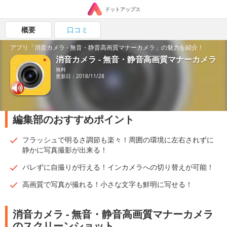
ドットアップス
概要
口コミ
アプリ「消音カメラ - 無音・静音高画質マナーカメラ」の魅力を紹介！
消音カメラ - 無音・静音高画質マナーカメラ
無料
更新日：2018/11/28
編集部のおすすめポイント
フラッシュで明るさ調節も楽々！周囲の環境に左右されずに
静かに写真撮影が出来る！
バレずに自撮りが行える！インカメラへの切り替えが可能！
高画質で写真が撮れる！小さな文字も鮮明に写せる！
消音カメラ - 無音・静音高画質マナーカメラ
のスクリーンショット