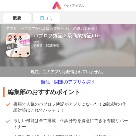
ドットアップス
概要
口コミ
アプリ「パブロフ簿記２級商業簿記lite」の魅力を紹介！
パブロフ簿記２級商業簿記lite
無料
更新日：2025/9/3
現在、このアプリは配信されていません。
類似・関連のアプリを探す
編集部のおすすめポイント
書籍で人気のパブロフ簿記がアプリになった！2級試験の仕
訳対策はこれでバッチリ！
欲しい機能は全て搭載！仕訳分野を得意にできる有能なパー
トナー