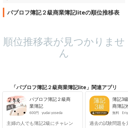
パブロフ簿記２級商業簿記liteの順位推移表
順位推移表が見つかりませ
ん
「パブロフ簿記２級商業簿記lite」関連アプリ
パブロフ簿記２級商
簿記3級 日商簿記
業簿記
商簿記
対策問
600円
yudai yoseda
無料
Eri
主婦の人でも簿記2級にチャレン
過去の試験問題を