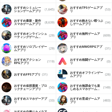
ンで再生するアプリ
おすすめシミュレー
おすすめTPSゲームアプ
(1,645)
(53)
ションゲームアプリ
リ
おすすめ最新・新作
おすすめ飽きない暇つぶ
(8,639)
(34)
スマホゲームアプリ
しゲームアプリ
おすすめオンラインシュ
おすすめ無料ゲームア
(29)
(609)
ーティングゲーム
プリ
（FPS・TPS）アプリ
おすすめソロプレイゲー
おすすめ MMORPGアプ
(29)
(31)
ムアプリ
リ
おすすめアクション
おすすめ格闘ゲームアプ
(119)
(0)
RPGアプリ
リ
おすすめオフラインゲー
おすすめFPSアプリ
(31)
(26)
ムアプリ
おすすめ仮想通貨・ブロ
おすすめ無課金でも楽
(50)
(149)
ックチェーンアプリ
しめるスマホゲームア
プリ
おすすめスマホゲーアプ
おすすめ育成ゲームア
(33)
(483)
リ
プリ
おすすめ自撮りカメラア