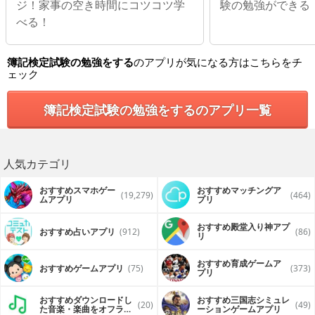
ジ！家事の空き時間にコツコツ学
験の勉強ができる
べる！
簿記検定試験の勉強をする
のアプリが気になる方はこちらをチ
ェック
簿記検定試験の勉強をするのアプリ一覧
人気カテゴリ
おすすめスマホゲー
おすすめマッチングア
(19,279)
(464)
ムアプリ
プリ
おすすめ殿堂入り神アプ
おすすめ占いアプリ
(912)
(86)
リ
おすすめ育成ゲームア
おすすめゲームアプリ
(75)
(373)
プリ
おすすめダウンロードし
おすすめ三国志シミュレ
(20)
(49)
た音楽・楽曲をオフライ
ーションゲームアプリ