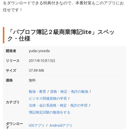
をダウンロードできる特典付きなので、本番対策もこのアプリにお
任せです！
「パブロフ簿記２級商業簿記lite」スペッ
ク・仕様
開発者
yudai yoseda
リリース
2011年10月13日
サイズ
37.99 MB
価格
無料
勉強・教育
資格・検定・免許の勉強
ビジネス関連資格の学習
カテゴリ
法律・会計系資格・検定・免許の学習
簿記検定試験の勉強をする
ダウンロー
iOSアプリ
Androidアプリ
ド