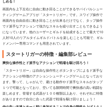
しめる！
画面内を上下左右に自由に動き回ることができるサバイバルシュー
ティングゲームアプリが「スタートリガー」です。スワイプ操作で
画面内を自由自在に動き回ることが出来るだけでなく、タップ操作
でド派手なアクションで強力なスキルを繰り出すこともできるよう
になっています。他のユーザーとギルドを結成することで最大で10
人対10人のリアルタイムギルドバトルを楽しむことも可能で、ギル
ドメンバー専用コマンドも用意されています。
スタートリガーの特徴・編集部レビュー
爽快な操作性とド派手なアクションで戦場を駆け回ろう！
「スタートリガー」は自由な操作性とボタンタップによるド派手な
アクションが特徴のアクションシューティングゲームとなっており
ます。撃って、しゃがんで、避ける動作やド派手なスキルがタップ
１つで可能となっており、空いてる隙間時間で爽快感の高い戦闘を
楽しめます。登場する武器が１００種類以上あり、それぞれに特徴
がありますので自分に合った武器で戦場を駆け回りましょう！
仲の良い友達とチーム戦に参加することで自身の階級を上げよう！