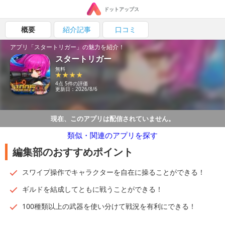
ドットアップス
概要
紹介記事
口コミ
アプリ「スタートリガー」の魅力を紹介！
スタートリガー
無料
4点 5件の評価
更新日：2026/8/6
現在、このアプリは配信されていません。
類似・関連のアプリを探す
編集部のおすすめポイント
スワイプ操作でキャラクターを自在に操ることができる！
ギルドを結成してともに戦うことができる！
100種類以上の武器を使い分けて戦況を有利にできる！