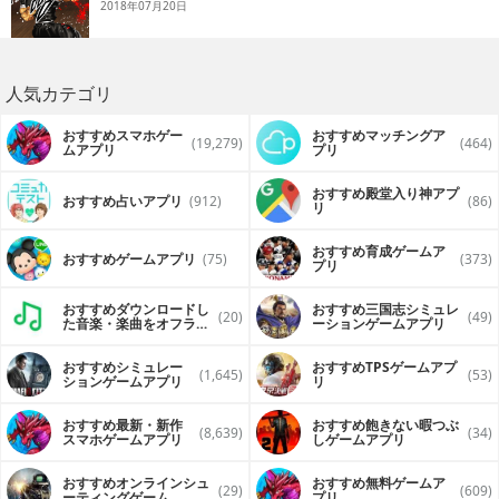
2018年07月20日
人気カテゴリ
おすすめスマホゲー
おすすめマッチングア
(19,279)
(464)
ムアプリ
プリ
おすすめ殿堂入り神アプ
おすすめ占いアプリ
(912)
(86)
リ
おすすめ育成ゲームア
おすすめゲームアプリ
(75)
(373)
プリ
おすすめダウンロードし
おすすめ三国志シミュレ
(20)
(49)
た音楽・楽曲をオフライ
ーションゲームアプリ
ンで再生するアプリ
おすすめシミュレー
おすすめTPSゲームアプ
(1,645)
(53)
ションゲームアプリ
リ
おすすめ最新・新作
おすすめ飽きない暇つぶ
(8,639)
(34)
スマホゲームアプリ
しゲームアプリ
おすすめオンラインシュ
おすすめ無料ゲームア
(29)
(609)
ーティングゲーム
プリ