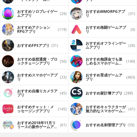
（FPS・TPS）アプリ
おすすめソロプレイゲー
おすすめ MMORPGアプ
(29)
(31)
ムアプリ
リ
おすすめアクション
おすすめ格闘ゲームアプ
(119)
(0)
RPGアプリ
リ
おすすめオフラインゲー
おすすめFPSアプリ
(31)
(26)
ムアプリ
おすすめ仮想通貨・ブロ
おすすめ無課金でも楽
(50)
(149)
ックチェーンアプリ
しめるスマホゲームア
プリ
おすすめスマホゲーアプ
おすすめ育成ゲームア
(33)
(483)
リ
プリ
おすすめ自撮りカメラア
(45)
おすすめ家計簿アプリ
(288)
プリ
おすすめチャット・メ
おすすめキャラクターが
(145)
(41)
ッセージングアプリ
魅力的なスマホゲームア
プリ
おすすめ2018年11月リ
(61)
おすすめ名刺管理アプリ
(59)
リースの新作ゲームアプ
リ