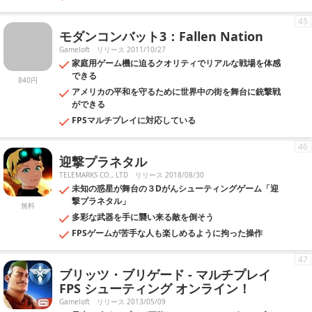
45
モダンコンバット3：Fallen Nation
Gameloft
リリース 2011/10/27
家庭用ゲーム機に迫るクオリティでリアルな戦場を体感
できる
840円
アメリカの平和を守るために世界中の街を舞台に銃撃戦
ができる
FPSマルチプレイに対応している
46
迎撃プラネタル
TELEMARKS CO., LTD
リリース 2018/08/30
未知の惑星が舞台の３Dがんシューティングゲーム「迎
撃プラネタル」
無料
多彩な武器を手に襲い来る敵を倒そう
FPSゲームが苦手な人も楽しめるように拘った操作
47
ブリッツ・ブリゲード - マルチプレイ
FPS シューティング オンライン！
Gameloft
リリース 2013/05/09