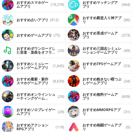
おすすめスマホゲー
おすすめマッチングア
(19,279)
(464)
ムアプリ
プリ
おすすめ殿堂入り神アプ
おすすめ占いアプリ
(912)
(86)
リ
おすすめ育成ゲームア
おすすめゲームアプリ
(75)
(373)
プリ
おすすめダウンロードし
おすすめ三国志シミュレ
(20)
(49)
た音楽・楽曲をオフライ
ーションゲームアプリ
ンで再生するアプリ
おすすめシミュレー
おすすめTPSゲームアプ
(1,645)
(53)
ションゲームアプリ
リ
おすすめ最新・新作
おすすめ飽きない暇つぶ
(8,639)
(34)
スマホゲームアプリ
しゲームアプリ
おすすめオンラインシュ
おすすめ無料ゲームア
(29)
(609)
ーティングゲーム
プリ
（FPS・TPS）アプリ
おすすめソロプレイゲー
おすすめ MMORPGアプ
(29)
(31)
ムアプリ
リ
おすすめアクション
おすすめ格闘ゲームアプ
(119)
(0)
RPGアプリ
リ