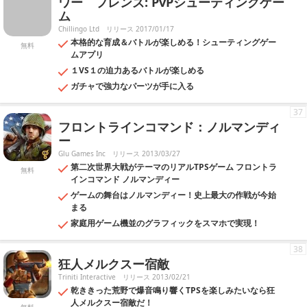
ワー フレンズ: PvPシューティングゲー
ム
Chillingo Ltd
リリース 2017/01/17
本格的な育成＆バトルが楽しめる！シューティングゲー
無料
ムアプリ
１VS１の迫力あるバトルが楽しめる
ガチャで強力なパーツが手に入る
37
フロントラインコマンド：ノルマンディ
ー
Glu Games Inc
リリース 2013/03/27
第二次世界大戦がテーマのリアルTPSゲーム フロントラ
無料
インコマンド ノルマンディー
ゲームの舞台はノルマンディー！史上最大の作戦が今始
まる
家庭用ゲーム機並のグラフィックをスマホで実現！
38
狂人メルクスー宿敵
Triniti Interactive
リリース 2013/02/21
乾ききった荒野で爆音鳴り響くTPSを楽しみたいなら狂
人メルクスー宿敵だ！