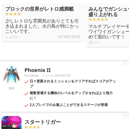
ブロックの世界がレトロ感満載
みんなでガンシュ
盛り上がれる
少しレトロな雰囲気がありとても引
き込まれました。火の鳥が特にかっ
マルチプレイヤー
こいいです。
ワイワイガンシュ
めて面白いです！
しぇだい
2019年7月4日
ガンバ
9
Phoenix II
Firi Games
リリース 2016/07/28
日々更新されるミッションをクリアすればスコアがアッ
プ
無料
複数登場する機体のレベルをアップさせればより強力
に！
2人プレイでのみ遊ぶことができるステージが登場
10
スタートリガー