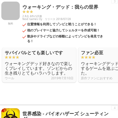
3
ウォーキング・デッド：我らの世界
2.8点 4件の評価
Next Games Oy
リリース 2018/07/28
無料
位置情報を利用してゾンビと戦うことができる！
他のプレイヤーと協力してシェルターを作成可能！
散歩やドライブなどの移動によってゾンビを発見でき
る！
サバイバルとても楽しいです
ファン必至
ウォーキングデッド好きなので楽し
ウォーキングデッ
くプレイしています。ゾンビからの
するゲームを遊ぶ
生き残りとてもハラハラします。
た。
ウール
2019年7月10日
原作ファンにおすすめ
4
世界感染 - バイオハザーズ シューティン