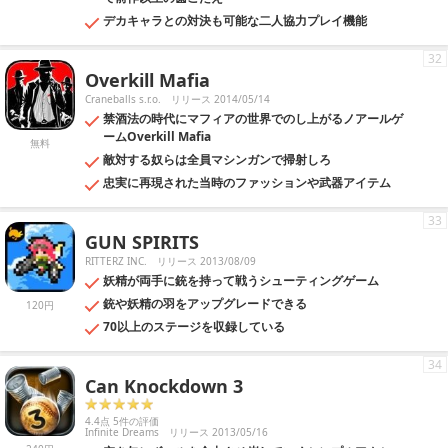
デカキャラとの対決も可能な二人協力プレイ機能
32
Overkill Mafia
Craneballs s.r.o.
リリース 2014/05/14
禁酒法の時代にマフィアの世界でのし上がるノアールゲ
ームOverkill Mafia
無料
敵対する奴らは全員マシンガンで掃射しろ
忠実に再現された当時のファッションや武器アイテム
33
GUN SPIRITS
RITTERZ INC.
リリース 2013/08/09
妖精が両手に銃を持って戦うシューティングゲーム
銃や妖精の羽をアップグレードできる
120円
70以上のステージを収録している
34
Can Knockdown 3
4.4点 5件の評価
Infinite Dreams
リリース 2013/05/16