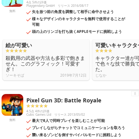
4点 5件の評価
Playgendary GmbH
リリース 2016/08/17
無料
矢を放つ前の角度を調整して相手に命中させよう
様々なデザインのキャラクターを無料で使用することが
可能
頭の上のリンゴを打ち抜くAPPLEモードに挑戦しよう
絵が可愛い
可愛いキャラクタ
殺戮用の武器や方法も多彩で飽きま
キャラクター達が
せん。このグラフィック！可愛す
で色々な技で勝負
ぎ！
た。
ソーキそば
2019年7月12日
じなか
8
Pixel Gun 3D: Battle Royale
4.5点 4件の評価
Cubic Games Ltd
リリース 2013/05/02
無料
最大で8人で同時プレイを楽しむことが可能
プレイしながらチャットでコミュニケーションを取ろう
襲い来るゾンビを倒すサバイバルモードに挑戦しよう