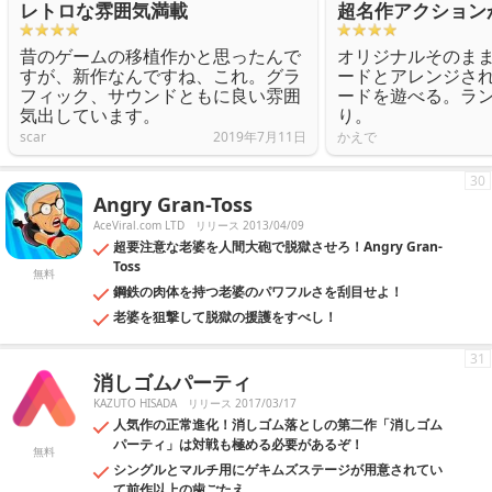
レトロな雰囲気満載
超名作アクション
昔のゲームの移植作かと思ったんで
オリジナルそのま
すが、新作なんですね、これ。グラ
ードとアレンジさ
フィック、サウンドともに良い雰囲
ードを遊べる。ラ
気出しています。
り。
scar
2019年7月11日
かえで
30
Angry Gran-Toss
AceViral.com LTD
リリース 2013/04/09
超要注意な老婆を人間大砲で脱獄させろ！Angry Gran-
Toss
無料
鋼鉄の肉体を持つ老婆のパワフルさを刮目せよ！
老婆を狙撃して脱獄の援護をすべし！
31
消しゴムパーティ
KAZUTO HISADA
リリース 2017/03/17
人気作の正常進化！消しゴム落としの第二作「消しゴム
パーティ」は対戦も極める必要があるぞ！
無料
シングルとマルチ用にゲキムズステージが用意されてい
て前作以上の歯ごたえ