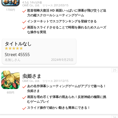
4.5点 1件の評価
CAVE Co., Ltd.
リリース 2012/03/15
1700円
怒首領蜂大復活 HD 画面いっぱいに弾幕が飛び交うど迫
力の縦スクロールシューティングゲーム
インターネットでスコアランキングを登録できる
画面をスライドさせることで時期を操れるためスムーズ
な操作を実現
タイトルなし
Street 45555
名無しさん
2024年9月25日
25
虫姫さま
CAVE Co., Ltd.
リリース 2011/12/15
あの名作弾幕シューティングゲームがアプリで遊べる！
虫姫さま
600円
画面を埋め尽くす弾幕の雨あられ！反射神経の極限に挑
むゲームプレイ
スライド操作で細かい動きも簡単にできる！
26