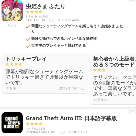
虫姫さま ふたり
3.8点 5件の評価
CAVE Co., Ltd.
リリース 2012/04/05
600円
華麗なシューティングゲームを楽しもう！虫姫さま ふた
り
微妙な操作もできるハイレベルな操作性
世界中のプレイヤーと対戦できる
トリッキープレイ
初心者から上級者
める３つのモード
弾幕が強烈なシューティングゲーム
でトリッキー過ぎて興奮度が半端な
オリジナル、マニ
いです。
の3種類のモードが
です。華麗なグラ
ダドモ
2019年7月11日
あって楽しいです
ふるかわ
27
Grand Theft Auto III: 日本語字幕版
4点 5件の評価
Rockstar Games, Inc.
リリース 2011/12/15