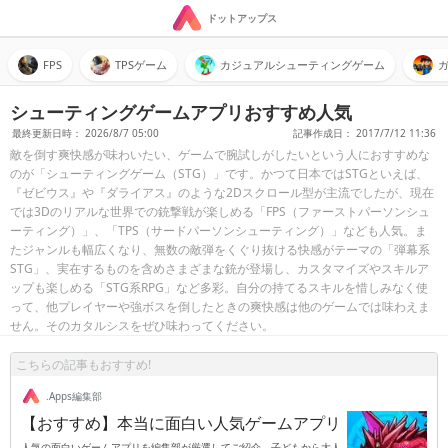
ドットアップス
FPS
TPSゲーム
カジュアルシューティングゲーム
シューティングゲームアプリおすすめ人気
最終更新日時： 2026/8/7 05:00
記事作成日： 2017/7/12 11:36
敵を倒す爽快感が味わいたい、ゲームで腕試しがしたいという人におすすめな
のが「シューティングゲーム（STG）」です。かつて日本ではSTGといえば、
『ゼビウス』や『ダライアス』のような2Dスクロール型が主流でしたが、現在
では3Dのリアルな世界での銃撃戦が楽しめる「FPS（ファーストパーソンシュ
ーティング）」、「TPS（サードパーソンシューティング）」なども人気。ま
たジャンルも幅広くなり、無数の敵弾をくぐり抜ける快感がテーマの「弾幕系
STG」、実在するものを含めさまざまな銃が登場し、カスタマイズやスキルア
ップも楽しめる「STG系RPG」など多彩。自分の持てるスキルを惜しみなく使
って、他プレイヤーや強ボスを倒したときの爽快感は他のゲームでは味わえま
せん。そのカタルシスをぜひ味わってください。
こちらの記事もおすすめ!
.Apps編集部
【おすすめ】本当に面白い人気ゲームアプリ
人気の面白いゲームアプリを編集部が厳選してご紹介。子どもから大人