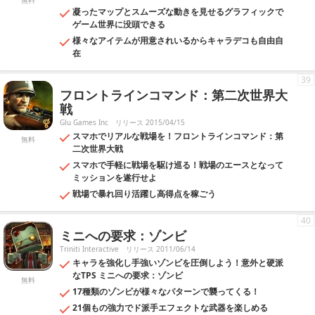
無料
凝ったマップとスムーズな動きを見せるグラフィックで
ゲーム世界に没頭できる
様々なアイテムが用意されいるからキャラデコも自由自
在
39
フロントラインコマンド：第二次世界大
戦
Glu Games Inc
リリース 2015/04/15
スマホでリアルな戦場を！フロントラインコマンド：第
無料
二次世界大戦
スマホで手軽に戦場を駆け巡る！戦場のエースとなって
ミッションを遂行せよ
戦場で暴れ回り活躍し高得点を稼ごう
40
ミニへの要求：ゾンビ
Triniti Interactive
リリース 2011/06/14
キャラを強化し手強いゾンビを圧倒しよう！意外と硬派
なTPS ミニへの要求：ゾンビ
無料
17種類のゾンビが様々なパターンで襲ってくる！
21個もの強力でド派手エフェクトな武器を楽しめる