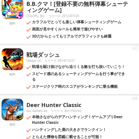
B.B.クマ！[登録不要の無料弾幕シューテ
ィングゲーム]
COLOPL, Inc.
リリース 2012/07/20
カラフルでとっても楽しい弾幕シューティングゲーム
無料
画面が見やすくルールも簡単で遊びやすい
3Dだからとってもリアルでグラフィックも綺麗
43
戦場ダッシュ
takuya ori
リリース 2014/12/21
戦場を駆け抜けながら迫りくる敵を打ち抜いていこう！
スピード感のあるシューティングゲームを行う事ができ
無料
る
ステージクリア時のスコアがランキングに乗る機能
44
Deer Hunter Classic
Glu Games Inc
リリース 2017/02/02
本物さながらのデアハンティング！ゲームアプリDeer
Hunter Classic
無料
ハンティングした鹿の大きさでランクイン！
とらえた獲物を図鑑に載せることが可能！