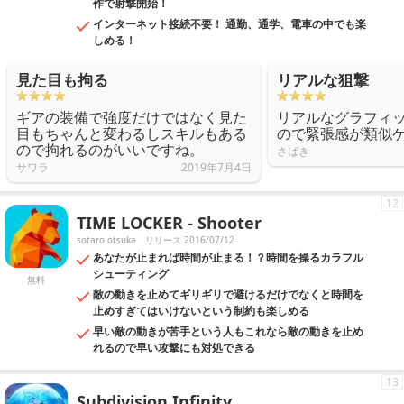
作で射撃開始！
インターネット接続不要！ 通勤、通学、電車の中でも楽
しめる！
見た目も拘る
リアルな狙撃
ギアの装備で強度だけではなく見た
リアルなグラフィ
目もちゃんと変わるしスキルもある
ので緊張感が類似
ので拘れるのがいいですね。
さばき
サワラ
2019年7月4日
12
TIME LOCKER - Shooter
sotaro otsuka
リリース 2016/07/12
あなたが止まれば時間が止まる！？時間を操るカラフル
シューティング
無料
敵の動きを止めてギリギリで避けるだけでなくと時間を
止めすぎてはいけないという制約も楽しめる
早い敵の動きが苦手という人もこれなら敵の動きを止め
れるので早い攻撃にも対処できる
13
Subdivision Infinity