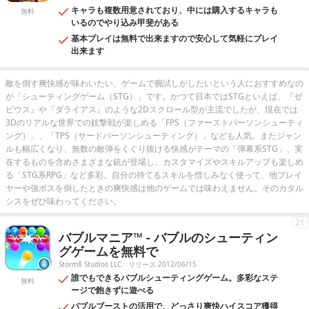
キャラも複数用意されており、中には購入するキャラも
無料
いるのでやり込み甲斐がある
基本プレイは無料で出来ますので安心して気軽にプレイ
出来ます
敵を倒す爽快感が味わいたい、ゲームで腕試しがしたいという人におすすめなの
が「シューティングゲーム（STG）」です。かつて日本ではSTGといえば、『ゼ
ビウス』や『ダライアス』のような2Dスクロール型が主流でしたが、現在では
3Dのリアルな世界での銃撃戦が楽しめる「FPS（ファーストパーソンシューティ
ング）」、「TPS（サードパーソンシューティング）」なども人気。またジャン
ルも幅広くなり、無数の敵弾をくぐり抜ける快感がテーマの「弾幕系STG」、実
在するものを含めさまざまな銃が登場し、カスタマイズやスキルアップも楽しめ
る「STG系RPG」など多彩。自分の持てるスキルを惜しみなく使って、他プレイ
ヤーや強ボスを倒したときの爽快感は他のゲームでは味わえません。そのカタル
シスをぜひ味わってください。
21
バブルマニア™ - バブルのシューティン
グゲームを無料で
Storm8 Studios LLC
リリース 2012/06/15
誰でもできるバブルシューティングゲーム。多彩なステ
無料
ージで飽きずに遊べる
バブルブーストの活用で、どっさり爽快ハイスコア獲得