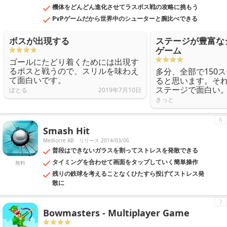
機体をどんどん進化させてラスボス戦の攻略に挑もう
PvPゲームだから世界中のシューターと腕比べできる
ボスが出現する
ステージが豊富な
ゲーム
ゴールにたどり着くためには出現す
るボスと戦うので、スリルを味わえ
多分、全部で150
て面白いです。
ると思います。そ
ステージで面白い
ぼとる
2019年7月10日
きっと
6
Smash Hit
Mediocre AB
リリース 2014/03/06
普段はできないガラスを割ってストレスを発散できる
タイミングを合わせて画面をタップしていく簡単操作
無料
残りの鉄球を考えることなくひたすら投げてストレス発
散に
7
Bowmasters - Multiplayer Game