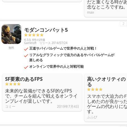
だと重くなる時が
念なところですね
max
2
モダンコンバット5
4.3点 4件の評価
Gameloft
リリース 2014/07/24
無料
王道サバイバルゲームで世界中の人と対戦！
リアルなグラフィックで迫力のあるサバイバルゲームが
楽しめる
オンラインで世界中の人と対戦可能
SF要素のあるFPS
高いクオリティの
る
未来的な装備ができるSF的なFPS
で、チームを組んで戦えるオンライ
スマホで大迫力の
ンプレイが楽しいです。
しめたのが良かっ
ゲームの代わりに
コミー
2019年7月4日
す。
ふふぴ