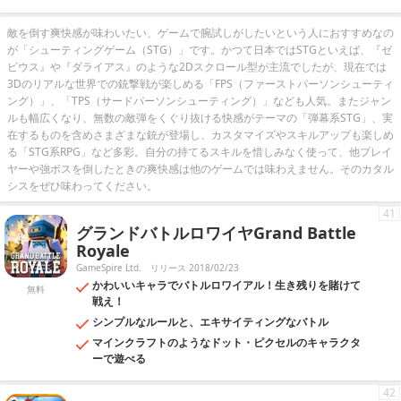
敵を倒す爽快感が味わいたい、ゲームで腕試しがしたいという人におすすめなの
が「シューティングゲーム（STG）」です。かつて日本ではSTGといえば、『ゼ
ビウス』や『ダライアス』のような2Dスクロール型が主流でしたが、現在では
3Dのリアルな世界での銃撃戦が楽しめる「FPS（ファーストパーソンシューティ
ング）」、「TPS（サードパーソンシューティング）」なども人気。またジャン
ルも幅広くなり、無数の敵弾をくぐり抜ける快感がテーマの「弾幕系STG」、実
在するものを含めさまざまな銃が登場し、カスタマイズやスキルアップも楽しめ
る「STG系RPG」など多彩。自分の持てるスキルを惜しみなく使って、他プレイ
ヤーや強ボスを倒したときの爽快感は他のゲームでは味わえません。そのカタル
シスをぜひ味わってください。
41
グランドバトルロワイヤGrand Battle
Royale
GameSpire Ltd.
リリース 2018/02/23
かわいいキャラでバトルロワイアル！生き残りを賭けて
無料
戦え！
シンプルなルールと、エキサイティングなバトル
マインクラフトのようなドット・ピクセルのキャラクタ
ーで遊べる
42