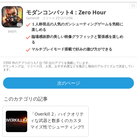
50
モダンコンバット4：Zero Hour
Gameloft
リリース 2012/12/06
１人称視点の人気のガンシューティングゲームを気軽に
楽しめる
840円
臨場感抜群の美しい映像グラフィックと緊張感を楽しめ
る
マルチプレイモード搭載で好みの遊び方ができる
※350 件のアプリのうち1 位~50 位のアプリを掲載しています。
※ランキングは、リリース日、人気、おすすめ度などを集計し独自のアルゴリズムで決定してい
ます。
次のページ
このカテゴリの記事
「Overkill 2」ハイクオリテ
ィな武器と数多くのカスタ
マイズ性でシューティング!!