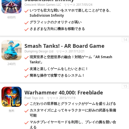
Crescent Moon Games LLC
リリース 2017/05/24
いつでも壮大な戦いをスマホで楽しむことができる、
Subdivision Infinity
600円
グラフィックのクオリティが高い
さまざまな方向に機体を移動できる
14
Smash Tanks! - AR Board Game
Dumpling Design Ltd
リリース 2017/12/21
現実世界と空想世界の融合！対戦ゲーム「AR Smash
Tanks!」
240円
友達と楽しくゲームをしたいときに！
簡単な操作で攻撃できるシステム！
15
Warhammer 40,000: Freeblade
Pixel Toys Ltd.
リリース 2015/11/19
こだわりの世界観とグラフィックがゲームを盛り上げる
カスタマイズによってキャラクターに好みの武器を装備
無料
可能
マルチプレイヤーモードを利用し、プレイの腕を競い合
える