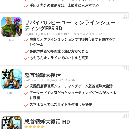
手応え充分の難易度は、上級者にもおすすめ
22
サバイバルヒーロー: オンラインシュー
ティングFPS 3D
Digital Legends Entertainment SL
リリース 2012/12/13
豊富なオフラインミッションでTPS初心者でも遊びやす
無料
いゲーム
多数の武器で毎回違う遊び方ができる
もちろんオンラインでのバトルも充実
23
怒首領蜂大復活
CAVE Co., Ltd.
リリース 2010/08/26
高難易度弾幕系シューティングゲーム怒首領蜂大復活
アーケードで人気だったシューティングゲームがスマホ
600円
に移植
スマホならではスライドを使用した操作
24
怒首領蜂大復活 HD