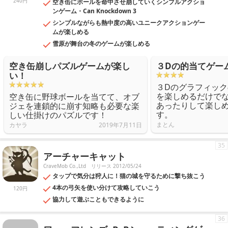
240円
空き缶にボールを命中させ崩していくシンプルアクショ
ンゲーム・Can Knockdown 3
シンプルながらも熱中度の高いユニークアクションゲー
ムが楽しめる
雪原が舞台の冬のゲームが楽しめる
空き缶崩しパズルゲームが楽し
３Dの的当てゲー
い！
３Dのグラフィッ
を楽しめるだけで
空き缶に野球ボールを当てて、オブ
あったりして楽し
ジェを連鎖的に崩す知略も必要な楽
す。
しい仕掛けのパズルです！
まとん
カヤラ
2019年7月11日
35
アーチャーキャット
CraveMob Co.,Ltd
リリース 2012/05/24
タップで気分は狩人に！猫の城を守るために撃ち抜こう
4本の弓矢を使い分けて攻略していこう
120円
協力して遊ぶこともできるように
36