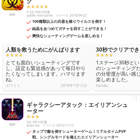
グ
4.3点 6件の評価
無料
yukiko maruyama
リリース 2018/04/22
100種類以上の兵器を操りウイルスを倒す！
結晶をあつめてガチャを回すことができる！
爽快なシューティングゲームを楽しめる！
人類を救うためにがんばります
30秒でクリアでき
とても面白いシューティングです
1ステージ30秒と
し、設定も緊迫感があって毎日やり
のシューティング
たくなってしまいます。ハマります
の分密度が高い感
ね。
楽しめました。
ホワイト
2019年7月12日
haruku
5
ギャラクシーアタック：エイリアンシュ
ーター
3点 4件の評価
無料
doan lan
リリース 2016/11/15
タップで敵を倒すシューターゲーム！リアルタイムPVP
戦、シングルモードを備えたエイリアンシューター