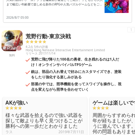
まで幅広い年齢層で楽しめる新作のRPGや人気パズルゲームなどをご紹
介します。
2026/8/7 05:00
1
荒野行動-東京決戦
4.2点 5件の評価
Hong Kong Netease Interactive Entertainment Limited
リリース 2017/11/14
無料
荒野に飛び降りた100名の勇者、生き残れるのは1人だ
け！オンラインサバイバルTPSゲーム
銃は、部品の入れ替えで好みにカスタマイズでき、塗装
をしたり強化する楽しみがある
部屋の中では、照準機能を使ってスワイプを操作し、視
点を変えながら照準を合わせていく
AKが強い
ゲームは楽しいで
様々な武器を拾えるので強い武器を
周囲からすすめられ
探して敵よりも早く見つけることが
年が経ちましたが
勝利への第一歩だとわかりました
うに遊んでいます
何の問題もありません
ラス
2019年7月11日