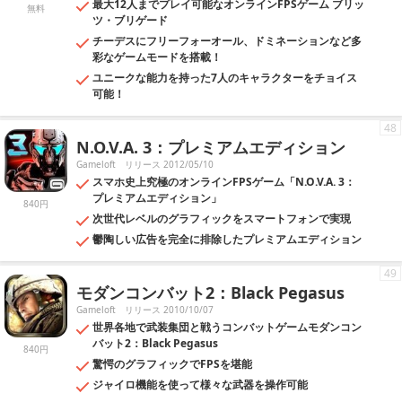
最大12人までプレイ可能なオンラインFPSゲーム ブリッ
無料
ツ・ブリゲード
チーデスにフリーフォーオール、ドミネーションなど多
彩なゲームモードを搭載！
ユニークな能力を持った7人のキャラクターをチョイス
可能！
48
N.O.V.A. 3：プレミアムエディション
Gameloft
リリース 2012/05/10
スマホ史上究極のオンラインFPSゲーム「N.O.V.A. 3：
プレミアムエディション」
840円
次世代レベルのグラフィックをスマートフォンで実現
鬱陶しい広告を完全に排除したプレミアムエディション
49
モダンコンバット2：Black Pegasus
Gameloft
リリース 2010/10/07
世界各地で武装集団と戦うコンバットゲームモダンコン
バット2：Black Pegasus
840円
驚愕のグラフィックでFPSを堪能
ジャイロ機能を使って様々な武器を操作可能