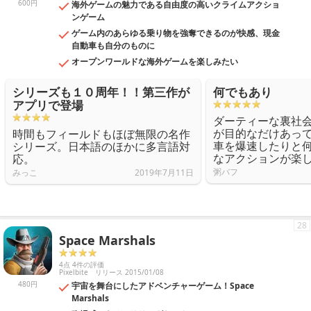
600円
海外ゲームの魅力である自由度の高いクライムアクショ
ンゲーム
ゲーム内のあらゆる乗り物を強奪できるのが快感、現金
自動車も自分のものに
オープンワールドな海外ゲームを楽しみたい
シリーズも１０周年！！第三作が
何でもあり
アプリで登場
ダーティーな裏社
が目的なだけあっ
時間もフィールドもほぼ無限の名作
車を爆速したりと
シリーズ。日本語のほかに多言語対
なアクションが楽
応。
粥バフ
みっこ
2019年7月11日
28
Space Marshals
4点 4件の評価
Pixelbite
リリース 2015/01/08
480円
宇宙を舞台にしたアドベンチャーゲーム！Space
Marshals