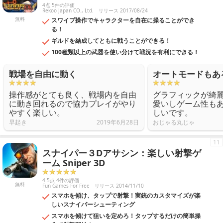
4点 5件の評価
Rekoo Japan CO., Ltd.
リリース 2017/08/24
無料
スワイプ操作でキャラクターを自在に操ることができ
る！
ギルドを結成してともに戦うことができる！
100種類以上の武器を使い分けて戦況を有利にできる！
戦場を自由に動く
オートモードもあ
操作感がとても良く、戦場内を自由
グラフィックが綺
に動き回れるので協力プレイがやり
愛いしゲーム性も
やすく楽しい。
しいです。
早起き
2019年6月28日
おじゃる丸じゃ
11
スナイパー３Dアサシン：楽しい射撃ゲ
ーム Sniper 3D
4.5点 4件の評価
無料
Fun Games For Free
リリース 2014/11/10
スマホを傾け、タップで射撃！実銃のカスタマイズが楽
しいスナイパーシューティング
スマホを傾けて狙いを定めろ！タップするだけの簡単操