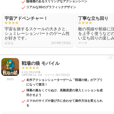
臨場感のあるスリリングなアクションシーン
リアルな3Dのグラフィックデザイン
宇宙アドベンチャー！
丁寧な立ち回り
宇宙を旅するスケールの大きさと、
敵の視線や射線に
シュミレーションパートのゲーム性
を上手く使うなど
が好きです。
い立ち回りの楽し
ばるな
2019年7月4日
マーサ
29
戦場の狼 モバイル
4.2点 5件の評価
CAPCOM Co., Ltd
リリース 2017/03/23
360円
名作アクションシューターゲーム「戦場の狼」がアプリ
になって復活！
弾幕の嵐をくぐりぬけ、高難易度の潜入ミッションを成
功させよう
スマホのサイズや遊び方に合わせて操作方法を変えられ
る