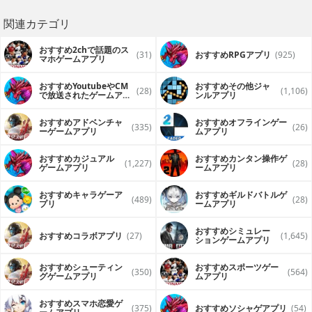
関連カテゴリ
おすすめ2chで話題のス
(31)
おすすめRPGアプリ
(925)
マホゲームアプリ
おすすめYoutubeやCM
おすすめその他ジャ
(28)
(1,106)
で放送されたゲームアプ
ンルアプリ
リ
おすすめアドベンチャ
おすすめオフラインゲー
(335)
(26)
ーゲームアプリ
ムアプリ
おすすめカジュアル
おすすめカンタン操作ゲ
(1,227)
(28)
ゲームアプリ
ームアプリ
おすすめキャラゲーア
おすすめギルドバトルゲ
(489)
(28)
プリ
ームアプリ
おすすめシミュレー
おすすめコラボアプリ
(27)
(1,645)
ションゲームアプリ
おすすめシューティン
おすすめスポーツゲー
(350)
(564)
グゲームアプリ
ムアプリ
おすすめスマホ恋愛ゲ
(375)
おすすめソシャゲアプリ
(54)