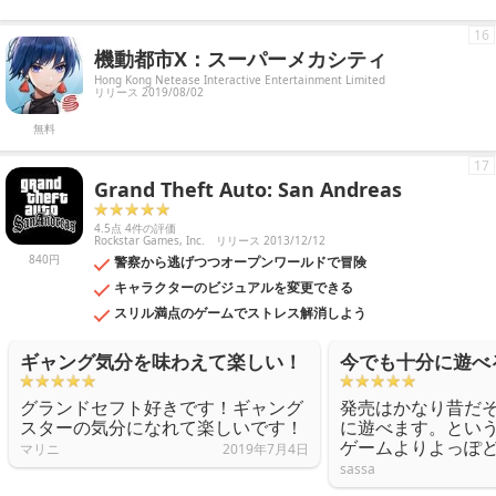
16
機動都市X：スーパーメカシティ
Hong Kong Netease Interactive Entertainment Limited
リリース 2019/08/02
無料
17
Grand Theft Auto: San Andreas
4.5点 4件の評価
Rockstar Games, Inc.
リリース 2013/12/12
840円
警察から逃げつつオープンワールドで冒険
キャラクターのビジュアルを変更できる
スリル満点のゲームでストレス解消しよう
ギャング気分を味わえて楽しい！
今でも十分に遊べ
グランドセフト好きです！ギャング
発売はかなり昔だ
スターの気分になれて楽しいです！
に遊べます。とい
ゲームよりよっぽ
マリニ
2019年7月4日
sassa