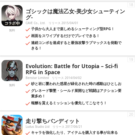
18
ゴシックは魔法乙女-美少女シューティン
グ-
CAVE Co., Ltd.
リリース 2015/04/01
子供から大人まで楽しめるシューティング型RPG！
無料
画面をスワイプするだけでプレイできる！
連続コンボを達成すると最強攻撃ラブマックスを発動で
きる！
19
Evolution: Battle for Utopia – Sci-fi
RPG in Space
Benstar Limited
リリース 2014/04/02
砂と岩に覆われた惑星が緑化された時の感動はひとしお
無料
グレネード撃墜・シールド展開など戦闘はアクション要
素多め！
報酬を貰えるミッションを優先してこなそう！
20
走り撃ちバンディット
Ludus Studio Ltd
リリース 2017/06/21
キャラを強化したり、アイテムを購入する事が出来る