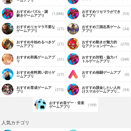
ームアプリ
おすすめパズル・謎
おすすめリセマラができ
(1,886)
(53)
解きゲームアプリ
るアプリ
おすすめリセマラ不要な
おすすめ三国志系ゲーム
(27)
(34)
ゲームアプリ
アプリ
おすすめ今始めるべきゲ
おすすめ動きが魅力的
(27)
(270)
ームアプリ
なアクションゲームア
プリ
おすすめ和風ゲームアプ
おすすめ対戦・協力バ
(31)
(348)
リ
トルゲームアプリ
おすすめ有料買い切りゲ
おすすめ格闘ゲームアプ
(27)
(0)
ームアプリ
リ
おすすめ育成ゲームア
おすすめ課金したい人向
(373)
(34)
プリ
けスマホゲームアプリア
プリ
おすすめ音ゲー・音楽
(169)
ゲームアプリ
人気カテゴリ