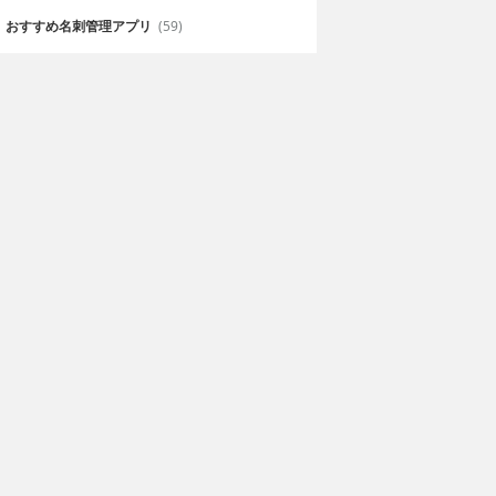
おすすめ名刺管理アプリ
(59)
テン翼 ～たた
ギラギラフットボー
リームチーム
ル
b Inc.
無料
JINKYOSHA Inc.