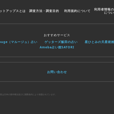
利用者情報の
ットアップスとは
調査方法・調査目的
利用規約について
につい
おすすめサービス
rouge（マルージュ）占い
ゲッターズ飯田の占い
星ひとみの天星術
Ameba占い館SATORI
お問い合わせ
べての内容は日本の著作権法並びに国際条約により保護されています。