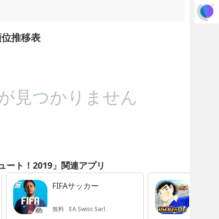
順位推移表
が見つかりません
ュート！2019」関連アプリ
FIFAサッカー
キャプ
かえド
～
無料
EA Swiss Sarl
無料
KLa