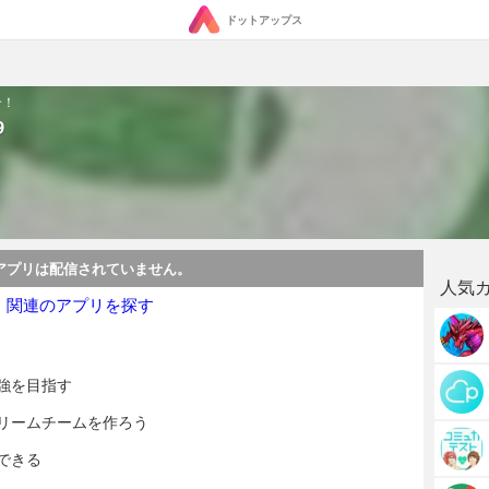
ドットアップス
介！
9
アプリは配信されていません。
人気
・関連のアプリを探す
強を目指す
リームチームを作ろう
できる