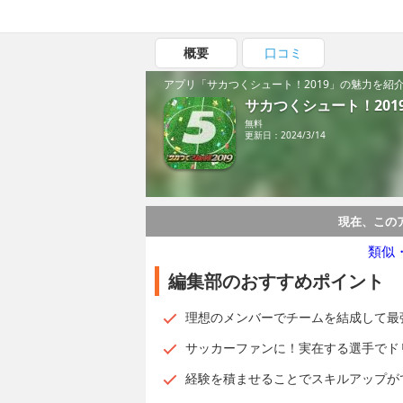
概要
口コミ
アプリ「サカつくシュート！2019」の魅力を紹
サカつくシュート！201
無料
更新日：2024/3/14
現在、この
類似
編集部のおすすめポイント
理想のメンバーでチームを結成して最
サッカーファンに！実在する選手でド
経験を積ませることでスキルアップが