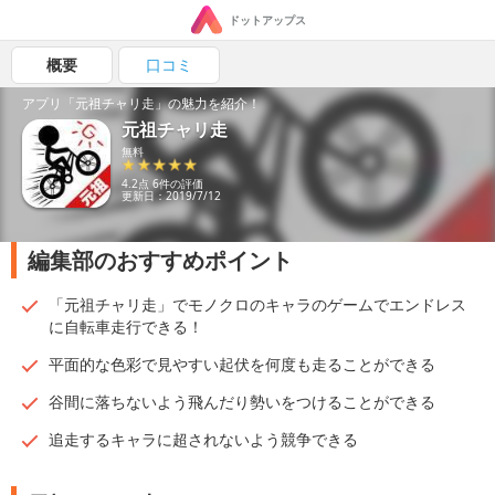
ドットアップス
概要
口コミ
アプリ「元祖チャリ走」の魅力を紹介！
元祖チャリ走
無料
4.2点 6件の評価
更新日：2019/7/12
編集部のおすすめポイント
「元祖チャリ走」でモノクロのキャラのゲームでエンドレス
に自転車走行できる！
平面的な色彩で見やすい起伏を何度も走ることができる
谷間に落ちないよう飛んだり勢いをつけることができる
追走するキャラに超されないよう競争できる