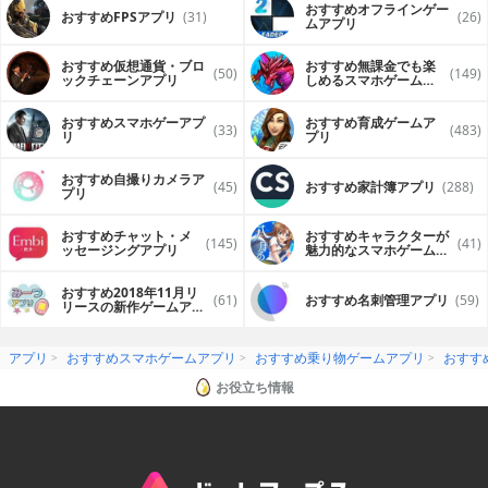
おすすめオフラインゲー
おすすめFPSアプリ
(31)
(26)
ムアプリ
おすすめ仮想通貨・ブロ
おすすめ無課金でも楽
(50)
(149)
ックチェーンアプリ
しめるスマホゲームア
プリ
おすすめスマホゲーアプ
おすすめ育成ゲームア
(33)
(483)
リ
プリ
おすすめ自撮りカメラア
(45)
おすすめ家計簿アプリ
(288)
プリ
おすすめチャット・メ
おすすめキャラクターが
(145)
(41)
ッセージングアプリ
魅力的なスマホゲームア
プリ
おすすめ2018年11月リ
(61)
おすすめ名刺管理アプリ
(59)
リースの新作ゲームアプ
リ
アプリ
おすすめスマホゲームアプリ
おすすめ乗り物ゲームアプリ
おすす
お役立ち情報