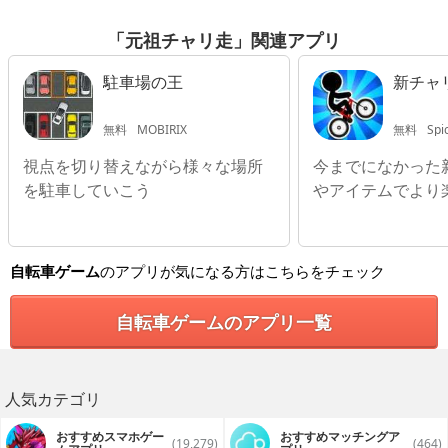
「元祖チャリ走」関連アプリ
駐車場の王
新チャ
無料
MOBIRIX
無料
Spi
視点を切り替えながら様々な場所
今までになかった
を駐車していこう
やアイテムでより
自転車ゲーム
のアプリが気になる方はこちらをチェック
自転車ゲームのアプリ一覧
人気カテゴリ
おすすめスマホゲー
おすすめマッチングア
(19,279)
(464)