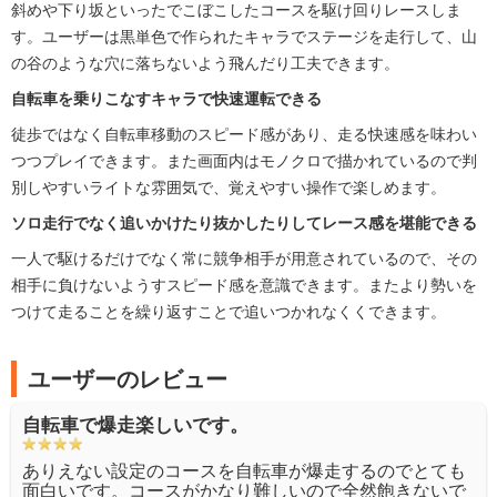
斜めや下り坂といったでこぼこしたコースを駆け回りレースしま
す。ユーザーは黒単色で作られたキャラでステージを走行して、山
の谷のような穴に落ちないよう飛んだり工夫できます。
自転車を乗りこなすキャラで快速運転できる
徒歩ではなく自転車移動のスピード感があり、走る快速感を味わい
つつプレイできます。また画面内はモノクロで描かれているので判
別しやすいライトな雰囲気で、覚えやすい操作で楽しめます。
ソロ走行でなく追いかけたり抜かしたりしてレース感を堪能できる
一人で駆けるだけでなく常に競争相手が用意されているので、その
相手に負けないようすスピード感を意識できます。またより勢いを
つけて走ることを繰り返すことで追いつかれなくくできます。
ユーザーのレビュー
自転車で爆走楽しいです。
ありえない設定のコースを自転車が爆走するのでとても
面白いです。コースがかなり難しいので全然飽きないで