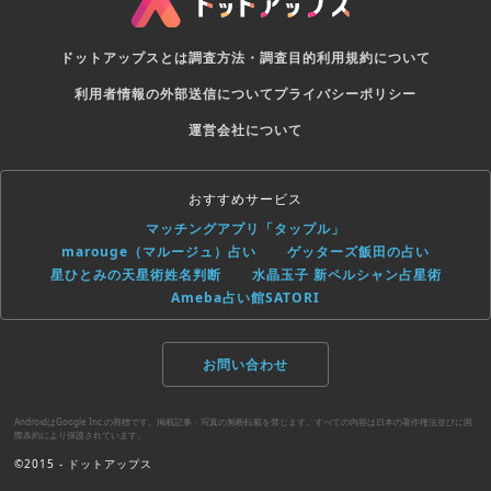
ドットアップスとは
調査方法・調査目的
利用規約について
利用者情報の外部送信について
プライバシーポリシー
運営会社について
おすすめサービス
マッチングアプリ「タップル」
marouge（マルージュ）占い
ゲッターズ飯田の占い
星ひとみの天星術姓名判断
水晶玉子 新ペルシャン占星術
Ameba占い館SATORI
お問い合わせ
AndroidはGoogle Inc.の商標です。掲載記事・写真の無断転載を禁じます。すべての内容は日本の著作権法並びに国
際条約により保護されています。
©2015 - ドットアップス