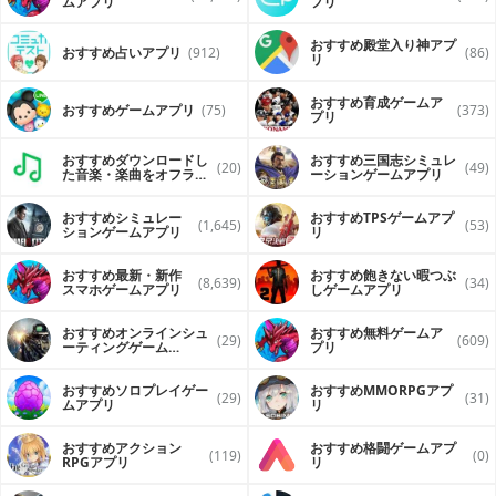
ムアプリ
プリ
おすすめ殿堂入り神アプ
おすすめ占いアプリ
(912)
(86)
リ
おすすめ育成ゲームア
おすすめゲームアプリ
(75)
(373)
プリ
おすすめダウンロードし
おすすめ三国志シミュレ
(20)
(49)
た音楽・楽曲をオフライ
ーションゲームアプリ
ンで再生するアプリ
おすすめシミュレー
おすすめTPSゲームアプ
(1,645)
(53)
ションゲームアプリ
リ
おすすめ最新・新作
おすすめ飽きない暇つぶ
(8,639)
(34)
スマホゲームアプリ
しゲームアプリ
おすすめオンラインシュ
おすすめ無料ゲームア
(29)
(609)
ーティングゲーム
プリ
（FPS・TPS）アプリ
おすすめソロプレイゲー
おすすめ MMORPGアプ
(29)
(31)
ムアプリ
リ
おすすめアクション
おすすめ格闘ゲームアプ
(119)
(0)
RPGアプリ
リ