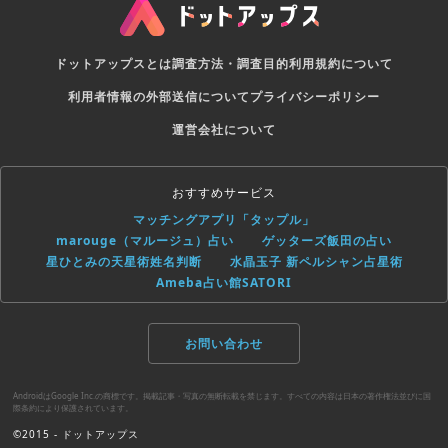
ドットアップスとは
調査方法・調査目的
利用規約について
利用者情報の外部送信について
プライバシーポリシー
運営会社について
おすすめサービス
マッチングアプリ「タップル」
marouge（マルージュ）占い
ゲッターズ飯田の占い
星ひとみの天星術姓名判断
水晶玉子 新ペルシャン占星術
Ameba占い館SATORI
お問い合わせ
AndroidはGoogle Inc.の商標です。掲載記事・写真の無断転載を禁じます。すべての内容は日本の著作権法並びに国
際条約により保護されています。
©2015 - ドットアップス