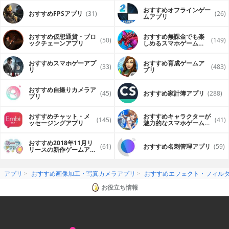
おすすめオフラインゲー
おすすめFPSアプリ
(31)
(26)
ムアプリ
おすすめ仮想通貨・ブロ
おすすめ無課金でも楽
(50)
(149)
ックチェーンアプリ
しめるスマホゲームア
プリ
おすすめスマホゲーアプ
おすすめ育成ゲームア
(33)
(483)
リ
プリ
おすすめ自撮りカメラア
(45)
おすすめ家計簿アプリ
(288)
プリ
おすすめチャット・メ
おすすめキャラクターが
(145)
(41)
ッセージングアプリ
魅力的なスマホゲームア
プリ
おすすめ2018年11月リ
(61)
おすすめ名刺管理アプリ
(59)
リースの新作ゲームアプ
リ
アプリ
おすすめ画像加工・写真カメラアプリ
おすすめエフェクト・フィル
お役立ち情報