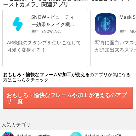
ーストカメラ」関連アプリ
SNOW - ビューティ
Mask S
ー効果＆メイク機能
付き自撮りカメラ
無料
SNOW INC.
無料
MODERNIST YA
AR機能のスタンプを使いこなして
写真に面白いマス
可愛く変身する！
が追加出来るスマ
おもしろ・愉快なフレームや加工が使える
のアプリが気になる
方はこちらをチェック
おもしろ・愉快なフレームや加工が使えるのアプ
リ一覧
人気カテゴリ
おすすめスマホゲー
おすすめマッチングア