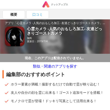
ドットアップス
概要
口コミ
アプリ「心霊カメラ -人気のおもしろ加工- 友達どっきりゴーストカメラ」の魅力を紹介！
心霊カメラ -人気のおもしろ加工- 友達どっ
きりゴーストカメラ
無料
更新日：2019/7/4
現在、このアプリは配信されていません。
類似・関連のアプリを探す
編集部のおすすめポイント
ホラー要素が満載！撮影するだけで自動で霊が映り込む！
友人や自分の顔を霊に出来る！ゴースト追加モードを搭載！
モノクロで霊が登場！ドッキリ写真として活用出来る！