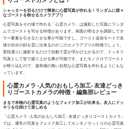
シャッターを切るだけで簡単に心霊写真が作れる！ランダムに様々
なゴーストを映せるカメラアプリ
心霊写真をその場で作れる「心霊カメラ」は撮影した写真にランダ
ムでゴーストを写せる特徴があります。画面の明るさを調節してホ
ラー要素を引き立たせる事が可能ですし、ゴースト追加モードで友
達や自分の顔を霊に出来るのがこのカメラアプリの特徴でしょう。
普段通りに撮影するだけで自動で霊が浮かび上がるので、ドッキリ
写真として皆で盛り上がる事が可能です。またモノクロでゴースト
が映り込むので、違和感の無い自然な心霊写真を作れるようにもな
っています。
心霊カメラ -人気のおもしろ加工- 友達どっき
りゴーストカメラの特徴・編集部レビュー
まるで本物の心霊写真のようなフェイク加工が出来る。友人にドッ
キリを仕掛けて楽しめる
「心霊カメラ -人気のおもしろ加工- 友達どっきりゴーストカメラ」
では、通常の写真をフェイク加工してホンモノそっくりの心霊写真