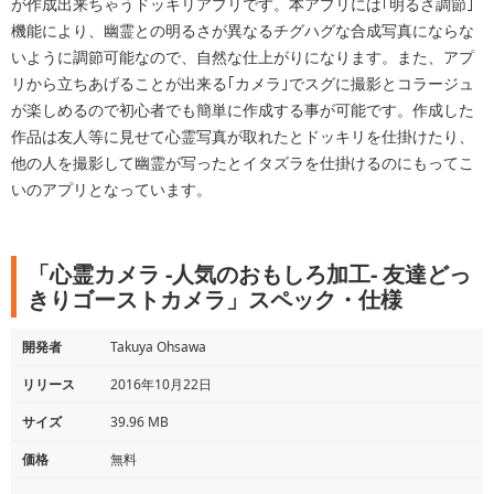
が作成出来ちゃうドッキリアプリです。本アプリには｢明るさ調節｣
機能により、幽霊との明るさが異なるチグハグな合成写真にならな
いように調節可能なので、自然な仕上がりになります。また、アプ
リから立ちあげることが出来る｢カメラ｣でスグに撮影とコラージュ
が楽しめるので初心者でも簡単に作成する事が可能です。作成した
作品は友人等に見せて心霊写真が取れたとドッキリを仕掛けたり、
他の人を撮影して幽霊が写ったとイタズラを仕掛けるのにもってこ
いのアプリとなっています。
「心霊カメラ -人気のおもしろ加工- 友達どっ
きりゴーストカメラ」スペック・仕様
開発者
Takuya Ohsawa
リリース
2016年10月22日
サイズ
39.96 MB
価格
無料