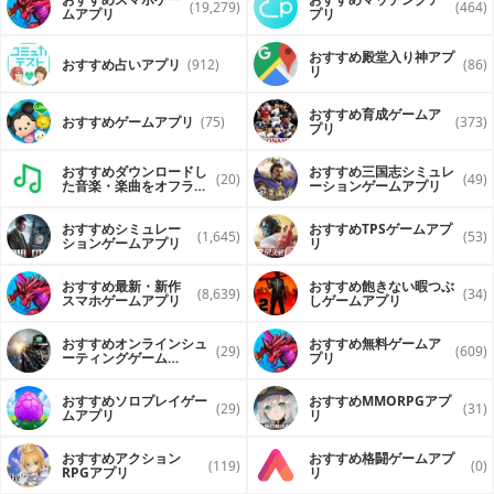
(19,279)
(464)
ムアプリ
プリ
おすすめ殿堂入り神アプ
おすすめ占いアプリ
(912)
(86)
リ
おすすめ育成ゲームア
おすすめゲームアプリ
(75)
(373)
プリ
おすすめダウンロードし
おすすめ三国志シミュレ
(20)
(49)
た音楽・楽曲をオフライ
ーションゲームアプリ
ンで再生するアプリ
おすすめシミュレー
おすすめTPSゲームアプ
(1,645)
(53)
ションゲームアプリ
リ
おすすめ最新・新作
おすすめ飽きない暇つぶ
(8,639)
(34)
スマホゲームアプリ
しゲームアプリ
おすすめオンラインシュ
おすすめ無料ゲームア
(29)
(609)
ーティングゲーム
プリ
（FPS・TPS）アプリ
おすすめソロプレイゲー
おすすめ MMORPGアプ
(29)
(31)
ムアプリ
リ
おすすめアクション
おすすめ格闘ゲームアプ
(119)
(0)
RPGアプリ
リ