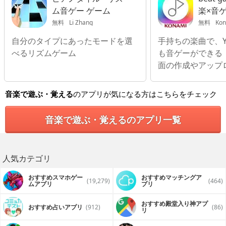
ム音ゲー ゲーム
楽×音
無料
Li Zhang
無料
Konami 
自分のタイプにあったモードを選
手持ちの楽曲で、Yo
べるリズムゲーム
も音ゲーができる
面の作成やアップ
音楽で遊ぶ・覚える
のアプリが気になる方はこちらをチェック
音楽で遊ぶ・覚えるのアプリ一覧
人気カテゴリ
おすすめスマホゲー
おすすめマッチングア
(19,279)
(464)
ムアプリ
プリ
おすすめ殿堂入り神アプ
おすすめ占いアプリ
(912)
(86)
リ