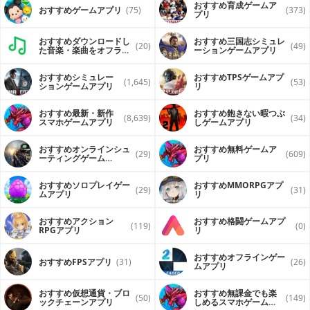
おすすめ育成ゲームア
おすすめゲームアプリ
(75)
(373)
プリ
おすすめダウンロードし
おすすめ三国志シミュレ
(20)
(49)
た音楽・楽曲をオフライ
ーションゲームアプリ
ンで再生するアプリ
おすすめシミュレー
おすすめTPSゲームアプ
(1,645)
(53)
ションゲームアプリ
リ
おすすめ最新・新作
おすすめ飽きない暇つぶ
(8,639)
(34)
スマホゲームアプリ
しゲームアプリ
おすすめオンラインシュ
おすすめ無料ゲームア
(29)
(609)
ーティングゲーム
プリ
（FPS・TPS）アプリ
おすすめソロプレイゲー
おすすめ MMORPGアプ
(29)
(31)
ムアプリ
リ
おすすめアクション
おすすめ格闘ゲームアプ
(119)
(0)
RPGアプリ
リ
おすすめオフラインゲー
おすすめFPSアプリ
(31)
(26)
ムアプリ
おすすめ仮想通貨・ブロ
おすすめ無課金でも楽
(50)
(149)
ックチェーンアプリ
しめるスマホゲームア