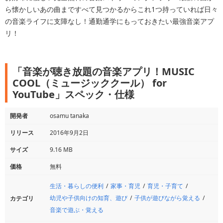
ら懐かしいあの曲まですべて見つかるからこれ1つ持っていれば日々
の音楽ライフに支障なし！通勤通学にもっておきたい最強音楽アプ
リ！
「音楽が聴き放題の音楽アプリ！MUSIC
COOL（ミュージッククール） for
YouTube」スペック・仕様
開発者
osamu tanaka
リリース
2016年9月2日
サイズ
9.16 MB
価格
無料
生活・暮らしの便利
家事・育児
育児・子育て
幼児や子供向けの知育、遊び
子供が遊びながら覚える
カテゴリ
音楽で遊ぶ・覚える