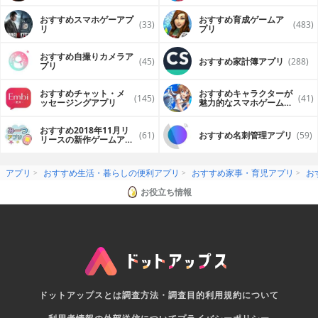
プリ
おすすめスマホゲーアプ
おすすめ育成ゲームア
(33)
(483)
リ
プリ
おすすめ自撮りカメラア
(45)
おすすめ家計簿アプリ
(288)
プリ
おすすめチャット・メ
おすすめキャラクターが
(145)
(41)
ッセージングアプリ
魅力的なスマホゲームア
プリ
おすすめ2018年11月リ
(61)
おすすめ名刺管理アプリ
(59)
リースの新作ゲームアプ
リ
アプリ
おすすめ生活・暮らしの便利アプリ
おすすめ家事・育児アプリ
お
お役立ち情報
ドットアップスとは
調査方法・調査目的
利用規約について