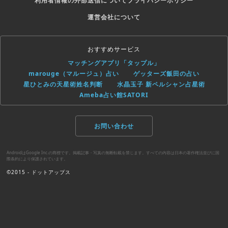
利用者情報の外部送信について
プライバシーポリシー
運営会社について
おすすめサービス
マッチングアプリ「タップル」
marouge（マルージュ）占い
ゲッターズ飯田の占い
星ひとみの天星術姓名判断
水晶玉子 新ペルシャン占星術
Ameba占い館SATORI
お問い合わせ
AndroidはGoogle Inc.の商標です。掲載記事・写真の無断転載を禁じます。すべての内容は日本の著作権法並びに国
際条約により保護されています。
©2015 - ドットアップス