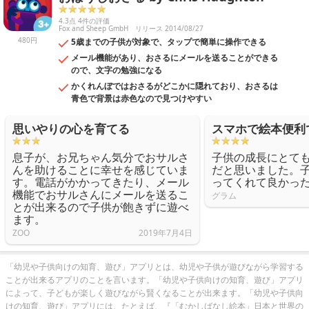
4.3点 4件の評価
Fox and Sheep GmbH
リリース 2014/08/27
480円
5歳までの子供が対象で、タップで簡単に操作できる
メール機能があり、おさるにメールを送ることができる
ので、文字の勉強になる
かくれんぼではおさるがどこかに隠れており、おさるは
青色で背景は赤色なので見つけやすい
思いやりの心を育てる
スマホで絵本便利
息子が、お兄ちゃん気分でおサルさ
子供の成長にとて
んを助けることに幸せを感じていま
だと思いました。
す。電話がかかってきたり、メール
ってくれて良かっ
機能でおサルさんにメールを送るこ
グラム
とが出来るので子供が飽きずに遊べ
ます。
ZOO
2019年7月4日
「幼児や子供向けの知育、遊び」アプリとは、幼児や子供が遊びながら学習する
ことが出来るアプリのことを言います。「幼児や子供向けの知育、遊び」アプリ
によって、子どもが楽しく遊びながら賢くなることが出来ます。「幼児や子供向
けの知育、遊び」アプリには、たとえば、『「むかしばなし絵本」日本と世界の