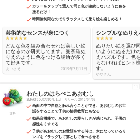
カラーをタップで選んで同じ色が連続しないように色を
塗るだけ！
時間無制限なのでリラックスして塗り絵を楽しめる！
芸術的なセンスが身につく
シンプルなぬりえ
どんな色を組み合わせれば美しい絵
ぬりたい絵を選び
になるのか研究してます。曼荼羅ぬ
いようにぬるだけ
りえのように色をつける場所が多く
えパズルです。色
て好きです。
らなければヒント
す。
あいさそ
2019年7月11日
ややさん
11
わたしのはらぺこあおむし
SMARTEDUCATION, Ltd.
リリース 2015/04/08
画面の中で自然と触れ合うことができ、あおむしのお世
話をすることで子供の情操教育にもなる
無料
効果音機能で、あおむしの愛らしさが感じられ、子供の
感性をくすぐる
子供があおむしのお世話をする時は、木になっているリ
ンゴをドラッグして落として食べさせる