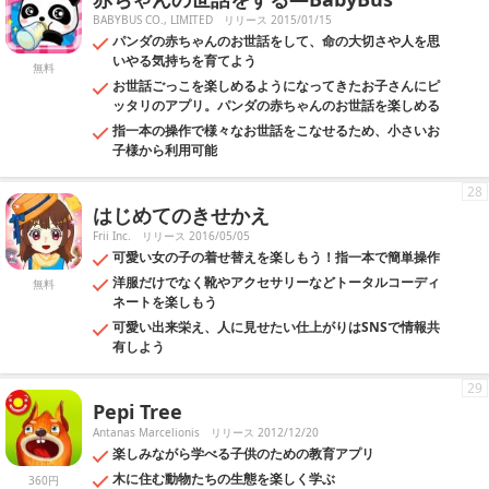
BABYBUS CO., LIMITED
リリース 2015/01/15
パンダの赤ちゃんのお世話をして、命の大切さや人を思
いやる気持ちを育てよう
無料
お世話ごっこを楽しめるようになってきたお子さんにピ
ッタリのアプリ。パンダの赤ちゃんのお世話を楽しめる
指一本の操作で様々なお世話をこなせるため、小さいお
子様から利用可能
28
はじめてのきせかえ
Frii Inc.
リリース 2016/05/05
可愛い女の子の着せ替えを楽しもう！指一本で簡単操作
洋服だけでなく靴やアクセサリーなどトータルコーディ
無料
ネートを楽しもう
可愛い出来栄え、人に見せたい仕上がりはSNSで情報共
有しよう
29
Pepi Tree
Antanas Marcelionis
リリース 2012/12/20
楽しみながら学べる子供のための教育アプリ
木に住む動物たちの生態を楽しく学ぶ
360円