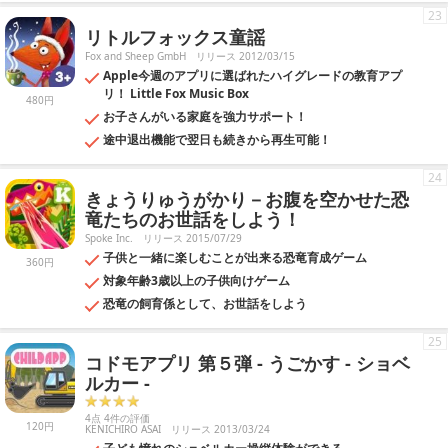
23
リトルフォックス童謡
Fox and Sheep GmbH
リリース 2012/03/15
Apple今週のアプリに選ばれたハイグレードの教育アプ
リ！ Little Fox Music Box
480円
お子さんがいる家庭を強力サポート！
途中退出機能で翌日も続きから再生可能！
24
きょうりゅうがかり－お腹を空かせた恐
竜たちのお世話をしよう！
Spoke Inc.
リリース 2015/07/29
子供と一緒に楽しむことが出来る恐竜育成ゲーム
360円
対象年齢3歳以上の子供向けゲーム
恐竜の飼育係として、お世話をしよう
25
コドモアプリ 第５弾 - うごかす - ショベ
ルカー -
4点 4件の評価
120円
KENICHIRO ASAI
リリース 2013/03/24