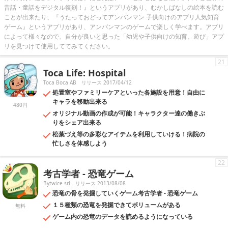
昔話・童話をデジタル復刻！』というアプリがあり、むかしばなしの絵本を読む
ことが出来たり、『うたっておどってアンパンマン 子供向けのアプリ人気知育
ゲーム』というアプリがあり、アンパンマンのゲームで楽しく学べます。アプリ
によって様々なので、自分が良いと思った「幼児や子供向けの知育、遊び」アプ
リを見つけて使用しててみてください。
21
Toca Life: Hospital
Toca Boca AB
リリース 2017/04/12
処置室やファミリーケアといった各施設を用意！自由に
キャラを移動出来る
480円
オリジナル動画の作成が可能！キャラクター達の働きぶ
りをシェア出来る
松葉づえ等の多彩なアイテムを利用していける！病院の
忙しさを体感しよう
22
考古学者 - 恐竜ゲーム
Bytwice srl
リリース 2013/08/08
恐竜の骨を発掘していくゲーム考古学者 - 恐竜ゲーム
１５種類の恐竜を発掘できてボリュームがある
無料
ゲーム内の恐竜のデータを読めるようになっている