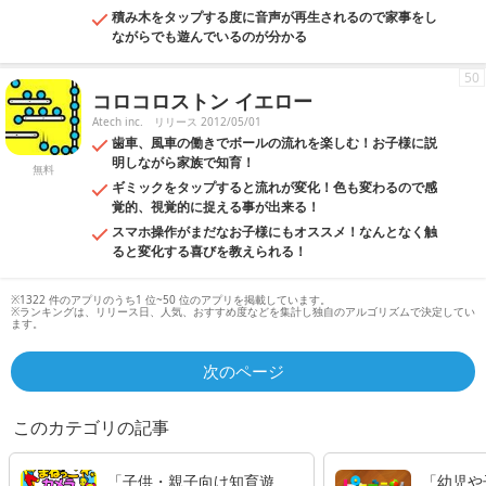
積み木をタップする度に音声が再生されるので家事をし
ながらでも遊んでいるのが分かる
50
コロコロストン イエロー
Atech inc.
リリース 2012/05/01
歯車、風車の働きでボールの流れを楽しむ！お子様に説
明しながら家族で知育！
無料
ギミックをタップすると流れが変化！色も変わるので感
覚的、視覚的に捉える事が出来る！
スマホ操作がまだなお子様にもオススメ！なんとなく触
ると変化する喜びを教えられる！
※1322 件のアプリのうち1 位~50 位のアプリを掲載しています。
※ランキングは、リリース日、人気、おすすめ度などを集計し独自のアルゴリズムで決定してい
ます。
次のページ
このカテゴリの記事
「子供・親子向け知育遊
「幼児や