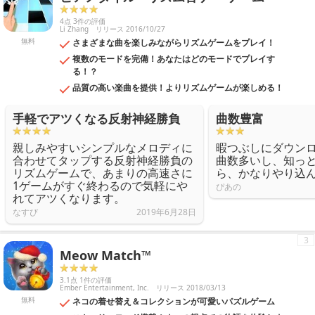
4点 3件の評価
Li Zhang
リリース 2016/10/27
無料
さまざまな曲を楽しみながらリズムゲームをプレイ！
複数のモードを完備！あなたはどのモードでプレイす
る！？
品質の高い楽曲を提供！よりリズムゲームが楽しめる！
手軽でアツくなる反射神経勝負
曲数豊富
親しみやすいシンプルなメロディに
暇つぶしにダウン
合わせてタップする反射神経勝負の
曲数多いし、知っ
リズムゲームで、あまりの高速さに
ら、かなりやり込
1ゲームがすぐ終わるので気軽にや
ぴあの
れてアツくなります。
なすび
2019年6月28日
3
Meow Match™
3.1点 1件の評価
Ember Entertainment, Inc.
リリース 2018/03/13
無料
ネコの着せ替え＆コレクションが可愛いパズルゲーム