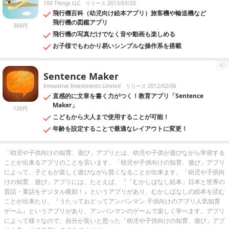
100 Things LLC
リリース 2013/03/20
飛行機百科（幼児向け絵本アプリ）旅客機や輸送機など
飛行機の図鑑アプリ
360円
飛行機の写真だけでなく音や動画も楽しめる
お子様でもわかり易いシンプルな操作系を搭載
40
Sentence Maker
Innovative Investments Limited
リリース 2012/02/06
直感的に文章を書く力がつく！教育アプリ「Sentence
Maker」
120円
こどもから大人まで使用することが可能！
年齢を設定することで最適なレイアウトに変更！
「幼児や子供向けの知育、遊び」アプリとは、幼児や子供が遊びながら学習する
ことが出来るアプリのことを言います。「幼児や子供向けの知育、遊び」アプリ
によって、子どもが楽しく遊びながら賢くなることが出来ます。「幼児や子供向
けの知育、遊び」アプリには、たとえば、『「むかしばなし絵本」日本と世界の
昔話・童話をデジタル復刻！』というアプリがあり、むかしばなしの絵本を読む
ことが出来たり、『うたっておどってアンパンマン 子供向けのアプリ人気知育
ゲーム』というアプリがあり、アンパンマンのゲームで楽しく学べます。アプリ
によって様々なので、自分が良いと思った「幼児や子供向けの知育、遊び」アプ