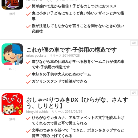
WORKS INC.
リリース 2015/09/02
簡単操作で鬼から着信！子どものしつけにおススメ
鬼は小さい子どもにちょうど良い怖いデザインと声で指
無料
導
親が注意してもなかなか言うことを聞かないときの強い
必殺技
48
これが僕の車です-子供用の構造です
urbn; pockets
リリース 2014/07/28
遊びながら車の仕組みが学べる教育ゲームこれが僕の車
です-子供用の構造です
360円
車好きの子供や大人のためのゲーム
ガソリンスタンドで給油ができる
49
おしゃべりつみきDX【ひらがな、さんす
う、しりとり】
hiroyuki uchida
リリース 2015/09/29
ひらがなやカタカナ、アルファベットの文字を読み上げ
無料
てくれるので目と耳で覚えられる
文字のつみきを並べて「できた」ボタンをタップすると
音声で読み上げてくれる