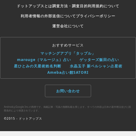
ドットアップスとは
調査方法・調査目的
利用規約について
利用者情報の外部送信について
プライバシーポリシー
運営会社について
おすすめサービス
マッチングアプリ「タップル」
marouge（マルージュ）占い
ゲッターズ飯田の占い
星ひとみの天星術姓名判断
水晶玉子 新ペルシャン占星術
Ameba占い館SATORI
お問い合わせ
AndroidはGoogle Inc.の商標です。掲載記事・写真の無断転載を禁じます。すべての内容は日本の著作権法並びに国
際条約により保護されています。
©2015 - ドットアップス