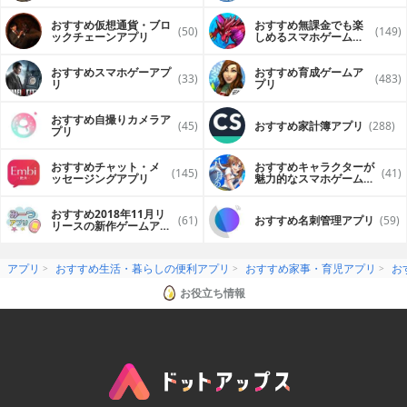
おすすめ仮想通貨・ブロ
おすすめ無課金でも楽
(50)
(149)
ックチェーンアプリ
しめるスマホゲームア
プリ
おすすめスマホゲーアプ
おすすめ育成ゲームア
(33)
(483)
リ
プリ
おすすめ自撮りカメラア
(45)
おすすめ家計簿アプリ
(288)
プリ
おすすめチャット・メ
おすすめキャラクターが
(145)
(41)
ッセージングアプリ
魅力的なスマホゲームア
プリ
おすすめ2018年11月リ
(61)
おすすめ名刺管理アプリ
(59)
リースの新作ゲームアプ
リ
アプリ
おすすめ生活・暮らしの便利アプリ
おすすめ家事・育児アプリ
お
お役立ち情報