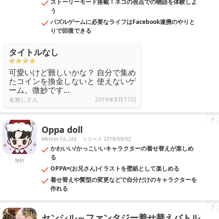
ストーリーモード搭載！ネコの視点での物語を体験しよ
う
パズルゲームに必要なライフはFacebook連携のやりと
りで回復できる
タイトルなし
可愛いけど難しいかな？ 自分で集め
たコインを換金しないと 使えないゲ
ーム。微妙です…
名無しさん
2019年8月17日
4
Oppa doll
Meteor Co.,Ltd.
リリース 2018/09/02
かわいい/かっこいいキャラクターの着せ替えが楽しめ
る
無料
OPPA=(お兄さん)イラストを壁紙として楽しめる
着せ替えや髪型の変更などで自分だけのキャラクターを
作れる
5
センシル～ファンタジー着せ替えバトル