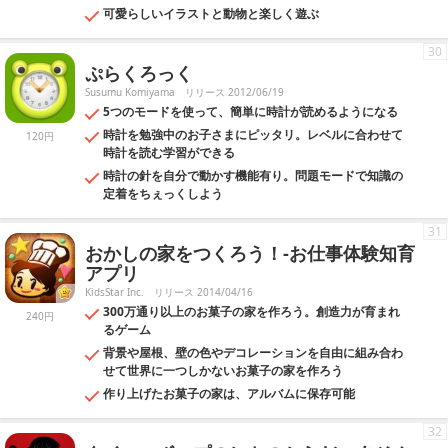
可愛らしいイラストと動物と楽しく遊ぶ
30
ぷらくろっく
Susumu Komiyama
リリース 2012/06/19
5つのモードを使って、簡単に時計が読めるようになる
時計を勉強中のお子さまにピッタリ。レベルに合わせて
120円
時計を読む学習ができる
時計の針を自分で動かす機能有り。問題モードで知識の
定着をちぇっくしよう
31
おかしの家をつくろう！-お仕事体験知育
アプリ
KidsStar Inc.
リリース 2014/04/16
300万通り以上のお菓子の家を作ろう。創造力が育まれ
240円
るゲーム
背景や屋根、壁の色やデコレーションを自由に組み合わ
せて世界に一つしかないお菓子の家を作ろう
作り上げたお菓子の家は、アルバムに保存可能
32