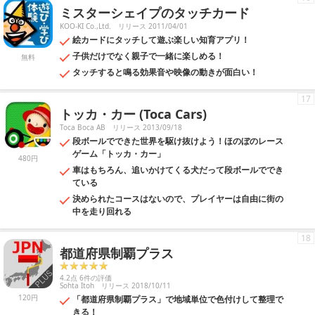
ミスターシェイプのタッチカード
KOO-KI Co.,Ltd.
リリース 2011/04/01
絵カードにタッチして遊ぶ楽しい知育アプリ！
子供だけでなく親子で一緒に楽しめる！
無料
タッチすると鳴る効果音や映像の動きが面白い！
17
トッカ・カー (Toca Cars)
Toca Boca AB
リリース 2013/09/18
段ボールでできた世界を駆け抜けよう！ほのぼのレース
ゲーム「トッカ・カー」
480円
車はもちろん、追いかけてくる犬だって段ボールででき
ている
決められたコースはないので、プレイヤーは自由に街の
中を走り回れる
18
都道府県制覇プラス
4.2点 6件の評価
Sohta Itoh
リリース 2018/10/11
120円
「都道府県制覇プラス」で地域単位で色付けして整理で
きる！