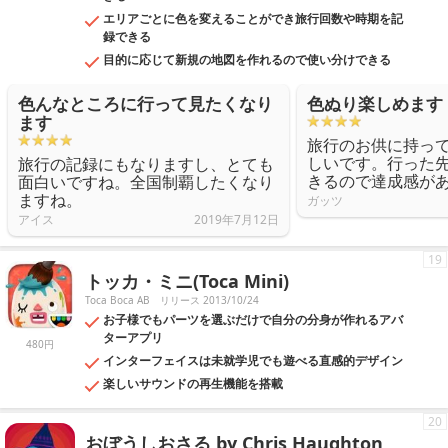
エリアごとに色を変えることができ旅行回数や時期を記
録できる
目的に応じて新規の地図を作れるので使い分けできる
色んなところに行って見たくなり
色ぬり楽しめます
ます
旅行のお供に持っ
しいです。行った
旅行の記録にもなりますし、とても
きるので達成感が
面白いですね。全国制覇したくなり
ますね。
ガッツ
アイス
2019年7月12日
19
トッカ・ミニ(Toca Mini)
Toca Boca AB
リリース 2013/10/24
お子様でもパーツを選ぶだけで自分の分身が作れるアバ
ターアプリ
480円
インターフェイスは未就学児でも遊べる直感的デザイン
楽しいサウンドの再生機能を搭載
20
おぼうしおさる by Chris Haughton