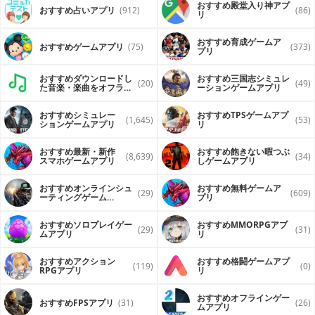
おすすめ殿堂入り神アプ
おすすめ占いアプリ
(912)
(86)
リ
おすすめ育成ゲームア
おすすめゲームアプリ
(75)
(373)
プリ
おすすめダウンロードし
おすすめ三国志シミュレ
(20)
(49)
た音楽・楽曲をオフライ
ーションゲームアプリ
ンで再生するアプリ
おすすめシミュレー
おすすめTPSゲームアプ
(1,645)
(53)
ションゲームアプリ
リ
おすすめ最新・新作
おすすめ飽きない暇つぶ
(8,639)
(34)
スマホゲームアプリ
しゲームアプリ
おすすめオンラインシュ
おすすめ無料ゲームア
(29)
(609)
ーティングゲーム
プリ
（FPS・TPS）アプリ
おすすめソロプレイゲー
おすすめ MMORPGアプ
(29)
(31)
ムアプリ
リ
おすすめアクション
おすすめ格闘ゲームアプ
(119)
(0)
RPGアプリ
リ
おすすめオフラインゲー
おすすめFPSアプリ
(31)
(26)
ムアプリ