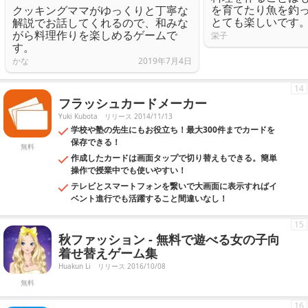
を育てたり魚を釣
クッキングママがゆっくりと丁寧な
とても楽しいです
解説でお話してくれるので、和みな
がら料理作りを楽しめるゲームで
栄子
す。
かな
2019年7月4日
14
フラッシュカードメーカー
Yuki Kubota
リリース 2014/11/13
学校や塾の先生にもお役立ち！最大300件までカードを
保存できる！
無料
作成したカードは画面タップで切り替えもできる。簡単
操作で授業中でも使いやすい！
テレビとスマートフォンを繋いで大画面に表示すればイ
ベント進行でも活躍すること間違いなし！
15
秋ファッション - 無料で遊べる女の子向
着せ替えゲーム集
Huakun Li
リリース 2016/10/08
無料
16