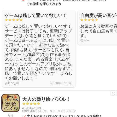
りの楽曲を探してみよう
ゲームは残して置いて欲しい！
自由度が高い音ゲ
ゲームは残して置いて欲しいです！
お気に入り動画や
サービスは終了しても､ 更新(アップ
しめて自由度も高
デート)は､永遠と無くていいので､
す。
ゲームは遊べるように､残して置い
音ゲー
て頂きたいです！ 好きな曲で遊べ
て､内容も良く､サービスも良く､自
分でノート(?)(譜面(?))も作る事が出
来る､こんな楽しめる音楽リズムゲ
ームは､このゲームアプリ以外に､他
にありません！ なので､削除せずに､
残して置いて頂きたいです！ よろし
くお願いします！
yukine_10
2020年1月13日
10
大人の塗り絵 パズル！
4.5点 4件の評価
OfficeMOVE Co.,Ltd.
リリース 2016/12/22
無料
大人もぬりえパズルでリラックスしてストレス発散！