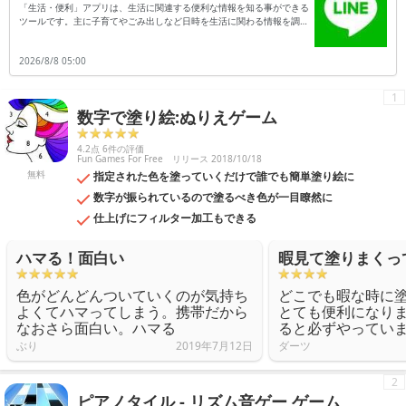
「生活・便利」アプリは、生活に関連する便利な情報を知る事ができる
ツールです。主に子育てやごみ出しなど日時を生活に関わる情報を調べ
られると共に、市民活動や行政窓口での手続きを支援してくれる機能が
備わっています。例えば福祉に関わる行政手続きなどを行いたい事もあ
2026/8/8 05:00
りますが、窓口での証明書の発行などが求められる事も多いです。それ
でアプリで無料の登録を行っておくと、生活に関わる様々な窓口手続き
を、Webで行える状態になります。手続き内容によっては、わざわざ役
1
所の窓口まで行かなくても、アプリだけで実行できる事もあります。で
数字で塗り絵:ぬりえゲーム
すから日常生活に関わる手続きを、できるだけ便利にしたい時などは、
アプリをダウンロードしておくと良いでしょう。
4.2点 6件の評価
Fun Games For Free
リリース 2018/10/18
無料
指定された色を塗っていくだけで誰でも簡単塗り絵に
数字が振られているので塗るべき色が一目瞭然に
仕上げにフィルター加工もできる
ハマる！面白い
暇見て塗りまくっ
色がどんどんついていくのが気持ち
どこでも暇な時に
よくてハマってしまう。携帯だから
とても便利になり
なおさら面白い。ハマる
ると必ずやってい
ぶり
2019年7月12日
ダーツ
2
ピアノタイル - リズム音ゲー ゲーム