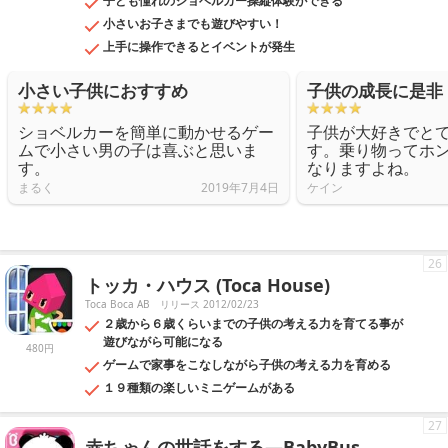
子ども憧れのショベルカー操縦体験ができる
小さいお子さまでも遊びやすい！
上手に操作できるとイベントが発生
小さい子供におすすめ
子供の成長に是非
ショベルカーを簡単に動かせるゲー
子供が大好きでと
ムで小さい男の子は喜ぶと思いま
す。乗り物ってホ
す。
なりますよね。
まるく
2019年7月4日
ケイン
26
トッカ・ハウス (Toca House)
Toca Boca AB
リリース 2012/02/23
２歳から６歳くらいまでの子供の考える力を育てる事が
遊びながら可能になる
480円
ゲームで家事をこなしながら子供の考える力を育める
１９種類の楽しいミニゲームがある
27
赤ちゃんの世話をする—BabyBus