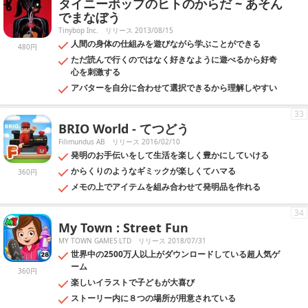
タイニーボップのヒトのからだ ~ あそん
でまなぼう
Tinybop Inc.
リリース 2013/08/15
人間の身体の仕組みを遊びながら学ぶことができる
480円
ただ読んで行くのではなく好きなように遊べるから好奇
心を刺激する
アバターを自分に合わせて選択できるから理解しやすい
33
BRIO World - てつどう
Filimundus AB
リリース 2016/02/10
発明のお手伝いをして生活を楽しく豊かにしていける
からくりのようなギミックが楽しくてハマる
360円
メモの上でアイテムを組み合わせて発明品を作れる
34
My Town : Street Fun
MY TOWN GAMES LTD
リリース 2018/07/31
世界中の2500万人以上がダウンロードしている超人気ゲ
ーム
360円
楽しいイラストで子どもが大喜び
ストーリー内に８つの場所が用意されている