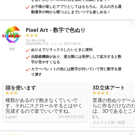
お子様が楽しむアプリとしてはもちろん、大人の方も通
勤通学の時から暇つぶしまでいつでも楽しめる！
7
Pixel Art - 数字で色ぬり
3点 4件の評価
EASYBRAIN LTD
リリース 2017/10/16
無料
ぬりえでリラックスしたいときに便利
虫眼鏡機能があり、塗る際には長押しして拡大すると数
字が見やすくなる
カラーパレットの色には数字が付いていて同じ数字を塗
り潰す
頭を使います
3D立体アート
種類があるので飽きなくていいで
普通の色ぬりゲー
す。それにスクロールするとはやく
らに作るだけなの
完成するので楽でいいですね。
は、3Dであるとこ
い。
k.good
2019年7月10日
オムライス食べ放題
8