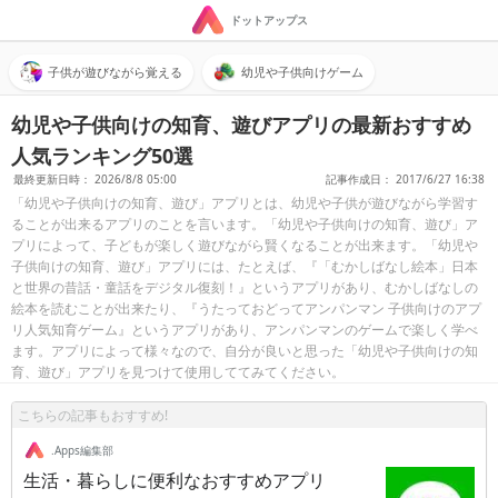
ドットアップス
子供が遊びながら覚える
幼児や子供向けゲーム
幼児や子供向けの知育、遊びアプリの最新おすすめ
人気ランキング50選
最終更新日時： 2026/8/8 05:00
記事作成日： 2017/6/27 16:38
「幼児や子供向けの知育、遊び」アプリとは、幼児や子供が遊びながら学習す
ることが出来るアプリのことを言います。「幼児や子供向けの知育、遊び」ア
プリによって、子どもが楽しく遊びながら賢くなることが出来ます。「幼児や
子供向けの知育、遊び」アプリには、たとえば、『「むかしばなし絵本」日本
と世界の昔話・童話をデジタル復刻！』というアプリがあり、むかしばなしの
絵本を読むことが出来たり、『うたっておどってアンパンマン 子供向けのアプ
リ人気知育ゲーム』というアプリがあり、アンパンマンのゲームで楽しく学べ
ます。アプリによって様々なので、自分が良いと思った「幼児や子供向けの知
育、遊び」アプリを見つけて使用しててみてください。
こちらの記事もおすすめ!
.Apps編集部
生活・暮らしに便利なおすすめアプリ