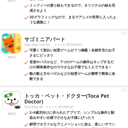
480円
ミッフィーの塗り絵もできるので、オリジナルの絵を完
成させよう
3Dグラフィックなので、まるでアニメの世界に入ったよ
うな感覚に！
43
サゴミニアパート
Sago Sago Toys Inc.
リリース 2018/04/25
可愛くて面白い知育ゲームが７つ掲載！未就学児のお子
さまにピッタリ
480円
音楽やパズルなど、7つのゲームの操作はタップするだ
けの簡単操作なので小さなお子様でも１人でできる！
数の数え方やパズルなどの知育ゲームが携帯で簡単に体
験できる
44
トッカ・ペット・ドクター(Toca Pet
Doctor)
Toca Boca AB
リリース 2014/02/27
2~6歳児向けに作られたアプリで、シンプルな操作と馴
480円
染みやすい仕様で小さなお子様にぴったり
鮮明でカラフルなアニメーションに加え、楽しいサウン