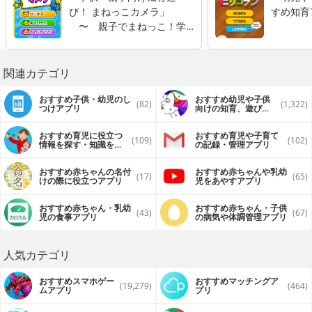
び！ まねっこカメラ」
すめ知育
〜 親子でまねっこ！学
びながらコミュニケーショ
ン 〜
関連カテゴリ
おすすめ子供・幼児のし
おすすめ幼児や子供
(82)
(1,322)
つけアプリ
向けの知育、遊びア
プリ
おすすめ育児に役立つ
おすすめ育児や子育て
(109)
(102)
情報を探す・知識を得
の記録・管理アプリ
るアプリ
おすすめ赤ちゃんの名付
おすすめ赤ちゃんや乳幼
(17)
(65)
けの際に役立つアプリ
児をあやすアプリ
おすすめ赤ちゃん・乳幼
おすすめ赤ちゃん・子供
(43)
(67)
児の食事アプリ
の病気や体調管理アプリ
人気カテゴリ
おすすめスマホゲー
おすすめマッチングア
(19,279)
(464)
ムアプリ
プリ