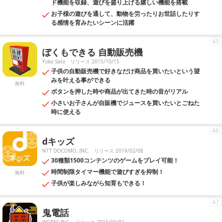
ド機能を収録、遊びを盛り上げる嬉しい機能を搭載
お子様の遊びを通して、動物を労ったりお世話したりす
る感情を育みたいシーンに活躍
45
ぼくもできる 自動販売機
Yoko Sato
リリース 2015/10/15
子供の自動販売機で好きなだけ商品を買いたいという望
みを叶える事ができる
無料
ボタンを押した時や商品が出てきた時の音がリアル
小さいお子さんが自販機でジュースを買いたいとごねた
時に使える
46
dキッズ
NTT DOCOMO, INC.
リリース 2018/02/08
30種類1500コンテンツのゲームをプレイ可能！
時間制限タイマー機能で遊びすぎを抑制！
無料
子供が楽しみながら知育もできる！
47
鬼電話