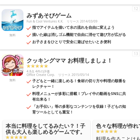
12
みずあそびゲーム
Fun & Cool Ventures K.K.
リリース 2014/03/09
指でアイテムを描いて水の流れを自由に変えよう
描いた線は消しゴム機能で自由に消せて遊び方が広がる
無料
お子さまをひとりで安全に遊ばせたいとき便利
13
クッキングママ お料理しましょ！
4.8点 4件の評価
Office Create Corp.
リリース 2015/05/14
無料
子どもと一緒に楽しめる！食材の切り方や料理の順番を
レクチャー！
料理メニューが多彩に搭載！プレイ中の動画をSNSに共
有出来る！
「お手伝い」等の多彩なコンテンツを収録！子どもの知
育ツールとしても重宝！
本当に料理をしてるみたい？！子
色々な料理が作れ
供も大人も楽しめるゲームです。
料理を作ることは