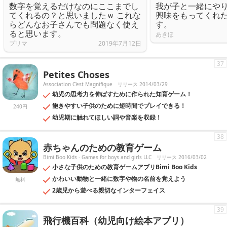
数字を覚えるだけなのにここまでし
我が子と一緒にや
てくれるの？と思いましたｗ これな
興味をもってくれ
らどんなお子さんでも問題なく使え
す。
ると思います。
あきほ
プリマ
2019年7月12日
37
Petites Choses
Association C'est Magnifique
リリース 2014/03/29
幼児の思考力を伸ばすために作られた知育ゲーム！
飽きやすい子供のために短時間でプレイできる！
240円
幼児期に触れてほしい詞や音楽を収録！
38
赤ちゃんのための教育ゲーム
Bimi Boo Kids - Games for boys and girls LLC
リリース 2016/03/02
小さな子供のための教育ゲームアプリBimi Boo Kids
かわいい動物と一緒に数字や物の名前を覚えよう
無料
2歳児から遊べる親切なインターフェイス
39
飛行機百科（幼児向け絵本アプリ）