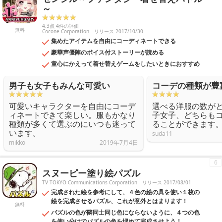
～
4.3点 4件の評価
無料
Cocone Corporation
リリース 2017/10/30
集めたアイテムを自由にコーディネートできる
豪華声優陣のボイス付ストーリーが読める
童心にかえって着せ替えゲームをしたいときにおすすめ
男子も女子もみんな可愛い
コーデの種類が豊
可愛いキャラクターを自由にコーデ
選べる洋服の数が
ィネートできて楽しい。服もかなり
子女子、どちらも
種類が多くて選ぶのにいつも迷って
ることができます
います。
suda11
mikko
2019年7月4日
6
スヌーピー塗り絵パズル
TV TOKYO Communications Corporation
リリース 2017/08/01
完成された絵を参考にして、４色の絵の具を使い１枚の
絵を完成させるパズル、これが意外とはまります！
無料
パズルの色が隣同士同じ色にならないように、４つの色
を使い分けでパズルの色を埋めて完成させよう！