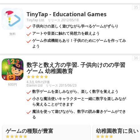
35
TinyTap - Educational Games
TinyTap Ltd.
リリース 2012/05/18
子供向けの楽しく遊びながら学べるゲームがずらり
アートや音楽に触れて発想力を鍛えよう
無料
ゲーム作成機能もあり！子供のためにゲームを作ってみ
よう
36
数字と数え方の学習. 子供向けのの学習
ゲーム 幼稚園教育
4.3点 6件の評価
600円
Elamin Ltd
リリース 2015/06/23
数字ゲームを楽しみながら、楽しく数字を覚えよう
小さな魔法使いキャラクターと一緒に数字を楽しみなが
ら覚えることができます
魔法を使って遊びながら、数字の読み書きゲームができ
る
ゲームの種類が豊富
幼稚園教育に良い