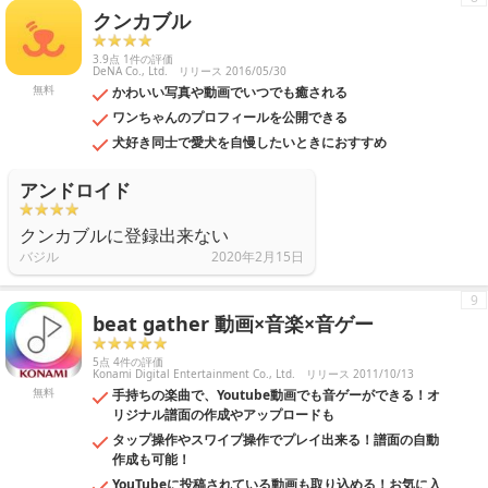
クンカブル
3.9点 1件の評価
DeNA Co., Ltd.
リリース 2016/05/30
無料
かわいい写真や動画でいつでも癒される
ワンちゃんのプロフィールを公開できる
犬好き同士で愛犬を自慢したいときにおすすめ
アンドロイド
クンカブルに登録出来ない
バジル
2020年2月15日
9
beat gather 動画×音楽×音ゲー
5点 4件の評価
Konami Digital Entertainment Co., Ltd.
リリース 2011/10/13
無料
手持ちの楽曲で、Youtube動画でも音ゲーができる！オ
リジナル譜面の作成やアップロードも
タップ操作やスワイプ操作でプレイ出来る！譜面の自動
作成も可能！
YouTubeに投稿されている動画も取り込める！お気に入