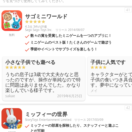
リを見つけて使用しててみてください。
41
サゴミニワールド
4.3点 3件の評価
Sago Sago Toys Inc.
リリース 2014/08/07
無料
数々の賞を受賞したミニゲームを一つのアプリに！
ミニゲームのベスト版！たくさんのゲームで遊ぼう
季節やイベントでサプライズを楽しもう！
小さな子供でも遊べる
子供に人気です
うちの息子は3歳で大丈夫かなと思
キャラクターがと
ったのですが、操作が単純なので特
子供の食いつき具
に問題はありませんでした。かなり
す。夢中になって
楽しんでいる様子です。
メイ
sakae
2019年6月25日
42
ミッフィーの世界
StoryToys Entertainment Limited
リリース 2017/03/09
ミッフィーの部屋を探検したり、スナッフィーと遊ぶこ
とが可能