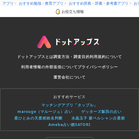
アプリ
おすすめ勉強・教育アプリ
おすすめ辞典・辞書・参考書アプリ
お
お役立ち情報
ドットアップスとは
調査方法・調査目的
利用規約について
利用者情報の外部送信について
プライバシーポリシー
運営会社について
おすすめサービス
マッチングアプリ「タップル」
marouge（マルージュ）占い
ゲッターズ飯田の占い
星ひとみの天星術姓名判断
水晶玉子 新ペルシャン占星術
Ameba占い館SATORI