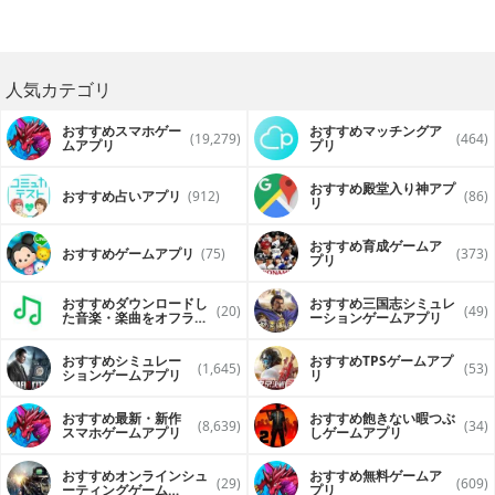
人気カテゴリ
おすすめスマホゲー
おすすめマッチングア
(19,279)
(464)
ムアプリ
プリ
おすすめ殿堂入り神アプ
おすすめ占いアプリ
(912)
(86)
リ
おすすめ育成ゲームア
おすすめゲームアプリ
(75)
(373)
プリ
おすすめダウンロードし
おすすめ三国志シミュレ
(20)
(49)
た音楽・楽曲をオフライ
ーションゲームアプリ
ンで再生するアプリ
おすすめシミュレー
おすすめTPSゲームアプ
(1,645)
(53)
ションゲームアプリ
リ
おすすめ最新・新作
おすすめ飽きない暇つぶ
(8,639)
(34)
スマホゲームアプリ
しゲームアプリ
おすすめオンラインシュ
おすすめ無料ゲームア
(29)
(609)
ーティングゲーム
プリ