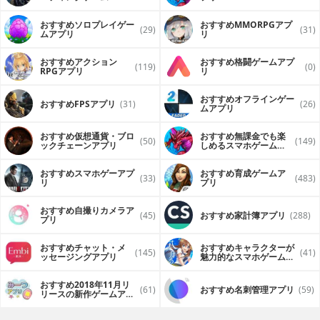
（FPS・TPS）アプリ
おすすめソロプレイゲー
おすすめ MMORPGアプ
(29)
(31)
ムアプリ
リ
おすすめアクション
おすすめ格闘ゲームアプ
(119)
(0)
RPGアプリ
リ
おすすめオフラインゲー
おすすめFPSアプリ
(31)
(26)
ムアプリ
おすすめ仮想通貨・ブロ
おすすめ無課金でも楽
(50)
(149)
ックチェーンアプリ
しめるスマホゲームア
プリ
おすすめスマホゲーアプ
おすすめ育成ゲームア
(33)
(483)
リ
プリ
おすすめ自撮りカメラア
(45)
おすすめ家計簿アプリ
(288)
プリ
おすすめチャット・メ
おすすめキャラクターが
(145)
(41)
ッセージングアプリ
魅力的なスマホゲームア
プリ
おすすめ2018年11月リ
(61)
おすすめ名刺管理アプリ
(59)
リースの新作ゲームアプ
リ