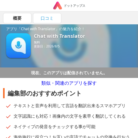
ドットアップス
概要
口コミ
アプリ「Chat with Translator」の魅力を紹介！
Chat with Translator
無料
更新日：2026/8/5
現在、このアプリは配信されていません。
類似・関連のアプリを探す
編集部のおすすめポイント
テキストと音声を利用して言語を翻訳出来るスマホアプリ
文字認識にも対応！画像内の文字を素早く翻訳してくれる
ネイティブの発音をチェックする事が可能
海外旅行に役立つ！お互いの言語でチャットの交換を行おう