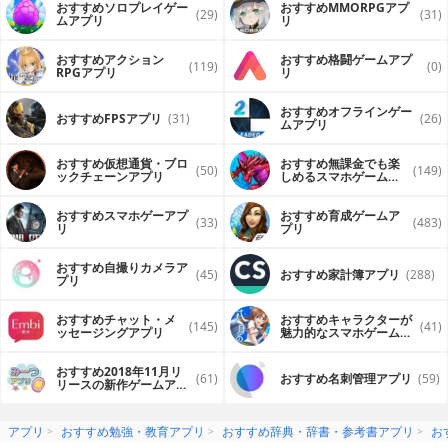
おすすめソロプレイゲー
おすすめ MMORPGアプ
(29)
(31)
ムアプリ
リ
おすすめアクション
おすすめ格闘ゲームアプ
(119)
(0)
RPGアプリ
リ
おすすめオフラインゲー
おすすめFPSアプリ
(31)
(26)
ムアプリ
おすすめ仮想通貨・ブロ
おすすめ無課金でも楽
(50)
(149)
ックチェーンアプリ
しめるスマホゲームア
プリ
おすすめスマホゲーアプ
おすすめ育成ゲームア
(33)
(483)
リ
プリ
おすすめ自撮りカメラア
(45)
おすすめ家計簿アプリ
(288)
プリ
おすすめチャット・メ
おすすめキャラクターが
(145)
(41)
ッセージングアプリ
魅力的なスマホゲームア
プリ
おすすめ2018年11月リ
(61)
おすすめ名刺管理アプリ
(59)
リースの新作ゲームアプ
リ
アプリ
おすすめ勉強・教育アプリ
おすすめ辞典・辞書・参考書アプリ
お