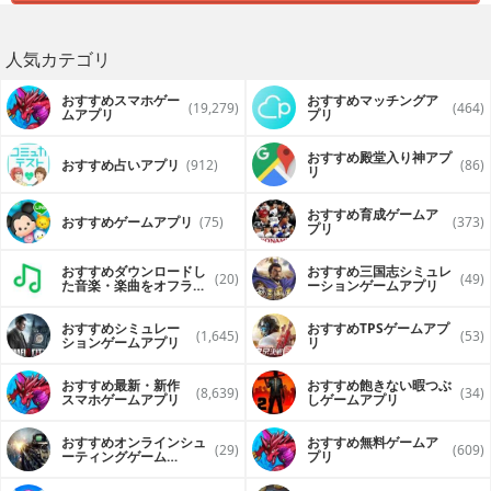
人気カテゴリ
おすすめスマホゲー
おすすめマッチングア
(19,279)
(464)
ムアプリ
プリ
おすすめ殿堂入り神アプ
おすすめ占いアプリ
(912)
(86)
リ
おすすめ育成ゲームア
おすすめゲームアプリ
(75)
(373)
プリ
おすすめダウンロードし
おすすめ三国志シミュレ
(20)
(49)
た音楽・楽曲をオフライ
ーションゲームアプリ
ンで再生するアプリ
おすすめシミュレー
おすすめTPSゲームアプ
(1,645)
(53)
ションゲームアプリ
リ
おすすめ最新・新作
おすすめ飽きない暇つぶ
(8,639)
(34)
スマホゲームアプリ
しゲームアプリ
おすすめオンラインシュ
おすすめ無料ゲームア
(29)
(609)
ーティングゲーム
プリ
（FPS・TPS）アプリ