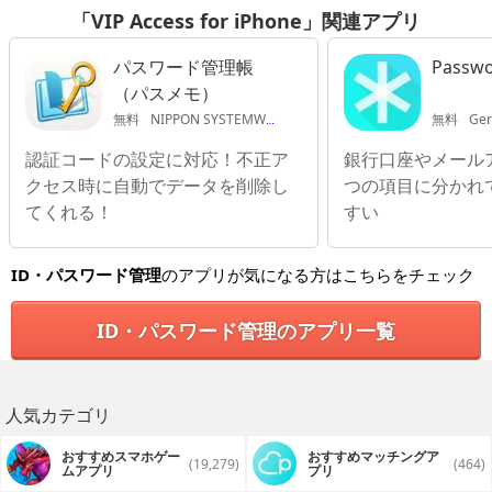
「VIP Access for iPhone」関連アプリ
パスワード管理帳
Passwo
（パスメモ）
無料
NIPPON SYSTEMWARE CO
無料
Ger
認証コードの設定に対応！不正ア
銀行口座やメール
クセス時に自動でデータを削除し
つの項目に分かれ
てくれる！
すい
ID・パスワード管理
のアプリが気になる方はこちらをチェック
ID・パスワード管理のアプリ一覧
人気カテゴリ
おすすめスマホゲー
おすすめマッチングア
(19,279)
(464)
ムアプリ
プリ