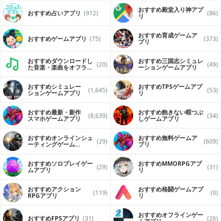
おすすめ殿堂入り神アプ
おすすめ占いアプリ
(912)
(86)
リ
おすすめ育成ゲームア
おすすめゲームアプリ
(75)
(373)
プリ
おすすめダウンロードし
おすすめ三国志シミュレ
(20)
(49)
た音楽・楽曲をオフライ
ーションゲームアプリ
ンで再生するアプリ
おすすめシミュレー
おすすめTPSゲームアプ
(1,645)
(53)
ションゲームアプリ
リ
おすすめ最新・新作
おすすめ飽きない暇つぶ
(8,639)
(34)
スマホゲームアプリ
しゲームアプリ
おすすめオンラインシュ
おすすめ無料ゲームア
(29)
(609)
ーティングゲーム
プリ
（FPS・TPS）アプリ
おすすめソロプレイゲー
おすすめ MMORPGアプ
(29)
(31)
ムアプリ
リ
おすすめアクション
おすすめ格闘ゲームアプ
(119)
(0)
RPGアプリ
リ
おすすめオフラインゲー
おすすめFPSアプリ
(31)
(26)