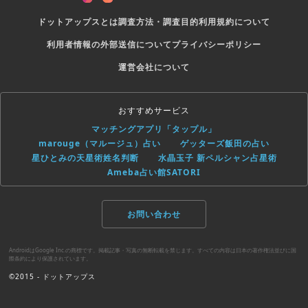
ドットアップスとは
調査方法・調査目的
利用規約について
利用者情報の外部送信について
プライバシーポリシー
運営会社について
おすすめサービス
マッチングアプリ「タップル」
marouge（マルージュ）占い
ゲッターズ飯田の占い
星ひとみの天星術姓名判断
水晶玉子 新ペルシャン占星術
Ameba占い館SATORI
お問い合わせ
AndroidはGoogle Inc.の商標です。掲載記事・写真の無断転載を禁じます。すべての内容は日本の著作権法並びに国
際条約により保護されています。
©2015 - ドットアップス