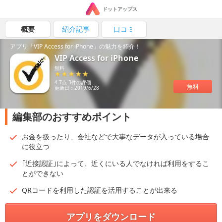
ドットアップス
概要
紹介記事
口コミ
アプリ「VIP Access for iPhone」の魅力を紹介！
VIP Access for iPhone
無料
4.7点 3件の評価
無料
更新日：2019/6/28
編集部のおすすめポイント
お金を扱ったり、会社などで大事なデータが入っている場合
に役立つ
｢近接認証｣によって、近くにいる人でなければ利用をするこ
とができない
QRコードを利用した認証を活用することが出来る
アプリをダウンロード