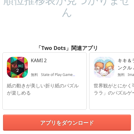
ん
「Two Dots」関連アプリ
KAMI 2
キキ＆
ンクル
無料
State of Play Games Ltd
無料
Ima
紙の動きが美しい折り紙のパズル
世界観がとにかく
が楽しめる
ララ」のパズルゲ
アプリをダウンロード