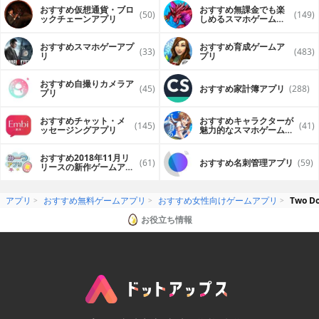
おすすめ仮想通貨・ブロ
おすすめ無課金でも楽
(50)
(149)
ックチェーンアプリ
しめるスマホゲームア
プリ
おすすめスマホゲーアプ
おすすめ育成ゲームア
(33)
(483)
リ
プリ
おすすめ自撮りカメラア
(45)
おすすめ家計簿アプリ
(288)
プリ
おすすめチャット・メ
おすすめキャラクターが
(145)
(41)
ッセージングアプリ
魅力的なスマホゲームア
プリ
おすすめ2018年11月リ
(61)
おすすめ名刺管理アプリ
(59)
リースの新作ゲームアプ
リ
アプリ
おすすめ無料ゲームアプリ
おすすめ女性向けゲームアプリ
Two Do
お役立ち情報