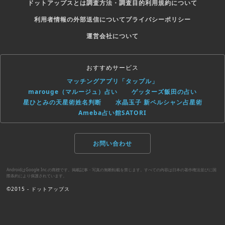
ドットアップスとは
調査方法・調査目的
利用規約について
利用者情報の外部送信について
プライバシーポリシー
運営会社について
おすすめサービス
マッチングアプリ「タップル」
marouge（マルージュ）占い
ゲッターズ飯田の占い
星ひとみの天星術姓名判断
水晶玉子 新ペルシャン占星術
Ameba占い館SATORI
お問い合わせ
AndroidはGoogle Inc.の商標です。掲載記事・写真の無断転載を禁じます。すべての内容は日本の著作権法並びに国
際条約により保護されています。
©2015 - ドットアップス