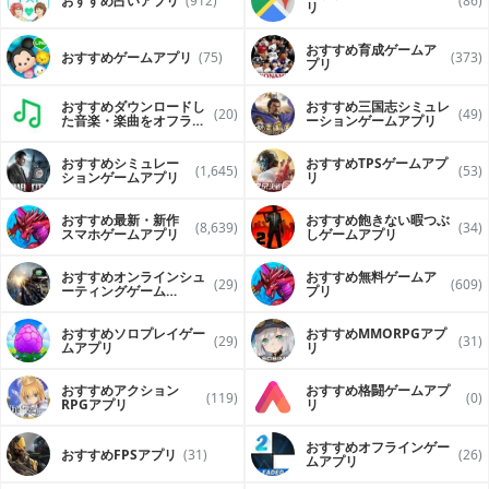
おすすめ占いアプリ
(912)
(86)
リ
おすすめ育成ゲームア
おすすめゲームアプリ
(75)
(373)
プリ
おすすめダウンロードし
おすすめ三国志シミュレ
(20)
(49)
た音楽・楽曲をオフライ
ーションゲームアプリ
ンで再生するアプリ
おすすめシミュレー
おすすめTPSゲームアプ
(1,645)
(53)
ションゲームアプリ
リ
おすすめ最新・新作
おすすめ飽きない暇つぶ
(8,639)
(34)
スマホゲームアプリ
しゲームアプリ
おすすめオンラインシュ
おすすめ無料ゲームア
(29)
(609)
ーティングゲーム
プリ
（FPS・TPS）アプリ
おすすめソロプレイゲー
おすすめ MMORPGアプ
(29)
(31)
ムアプリ
リ
おすすめアクション
おすすめ格闘ゲームアプ
(119)
(0)
RPGアプリ
リ
おすすめオフラインゲー
おすすめFPSアプリ
(31)
(26)
ムアプリ