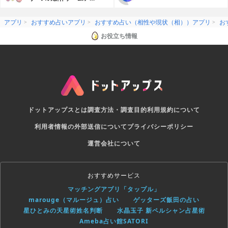
リ
アプリ
おすすめ占いアプリ
おすすめ占い（相性や現状（相））アプリ
お
お役立ち情報
ドットアップスとは
調査方法・調査目的
利用規約について
利用者情報の外部送信について
プライバシーポリシー
運営会社について
おすすめサービス
マッチングアプリ「タップル」
marouge（マルージュ）占い
ゲッターズ飯田の占い
星ひとみの天星術姓名判断
水晶玉子 新ペルシャン占星術
Ameba占い館SATORI