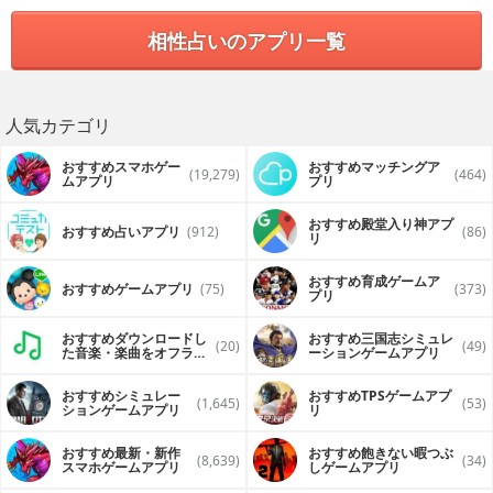
相性占いのアプリ一覧
人気カテゴリ
おすすめスマホゲー
おすすめマッチングア
(19,279)
(464)
ムアプリ
プリ
おすすめ殿堂入り神アプ
おすすめ占いアプリ
(912)
(86)
リ
おすすめ育成ゲームア
おすすめゲームアプリ
(75)
(373)
プリ
おすすめダウンロードし
おすすめ三国志シミュレ
(20)
(49)
た音楽・楽曲をオフライ
ーションゲームアプリ
ンで再生するアプリ
おすすめシミュレー
おすすめTPSゲームアプ
(1,645)
(53)
ションゲームアプリ
リ
おすすめ最新・新作
おすすめ飽きない暇つぶ
(8,639)
(34)
スマホゲームアプリ
しゲームアプリ