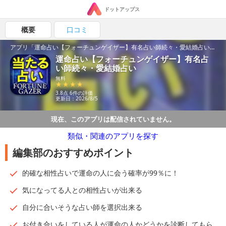
ドットアップス
概要
口コミ
アプリ「運命占い【フォーチュンゲイザー】有名占い師続々・愛結婚占い」の魅力を紹介！
運命占い【フォーチュンゲイザー】有名占
い師続々・愛結婚占い
無料
3.8点 6件の評価
更新日：2026/8/5
現在、このアプリは配信されていません。
類似・関連のアプリを探す
編集部のおすすめポイント
的確な相性占いで運命の人に会う確率が99％に！
気になってる人との相性占いが出来る
自分に合いそうな占い師を選択出来る
お付き合いをしている人が運命の人かどうかを診断してもら