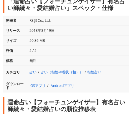
「運命占い【フォーチュンゲイザー】有名占
い師続々・愛結婚占い」スペック・仕様
開発者
REIJI Co., Ltd.
リリース
2018年3月19日
サイズ
50.36 MB
評価
5 / 5
価格
無料
占い
占い（相性や現状（相））
相性占い
カテゴリ
ダウンロー
iOSアプリ
Androidアプリ
ド
運命占い【フォーチュンゲイザー】有名占い
師続々・愛結婚占いの順位推移表