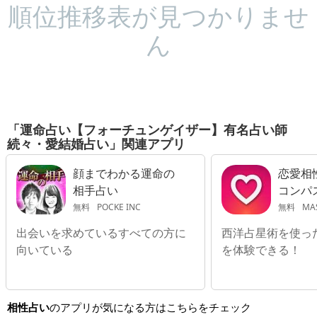
順位推移表が見つかりませ
ん
「運命占い【フォーチュンゲイザー】有名占い師
続々・愛結婚占い」関連アプリ
顔までわかる運命の
恋愛相
相手占い
コンパ
無料
POCKE INC
無料
MAS
出会いを求めているすべての方に
西洋占星術を使っ
向いている
を体験できる！
相性占い
のアプリが気になる方はこちらをチェック