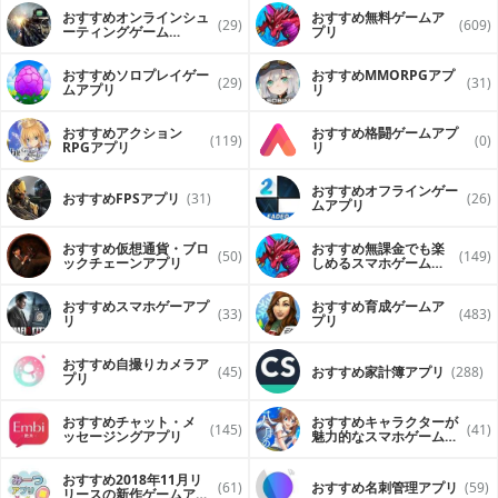
おすすめオンラインシュ
おすすめ無料ゲームア
(29)
(609)
ーティングゲーム
プリ
（FPS・TPS）アプリ
おすすめソロプレイゲー
おすすめ MMORPGアプ
(29)
(31)
ムアプリ
リ
おすすめアクション
おすすめ格闘ゲームアプ
(119)
(0)
RPGアプリ
リ
おすすめオフラインゲー
おすすめFPSアプリ
(31)
(26)
ムアプリ
おすすめ仮想通貨・ブロ
おすすめ無課金でも楽
(50)
(149)
ックチェーンアプリ
しめるスマホゲームア
プリ
おすすめスマホゲーアプ
おすすめ育成ゲームア
(33)
(483)
リ
プリ
おすすめ自撮りカメラア
(45)
おすすめ家計簿アプリ
(288)
プリ
おすすめチャット・メ
おすすめキャラクターが
(145)
(41)
ッセージングアプリ
魅力的なスマホゲームア
プリ
おすすめ2018年11月リ
(61)
おすすめ名刺管理アプリ
(59)
リースの新作ゲームアプ