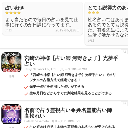
占い好き
とても説得力のあ
よく当たるので毎日の占いを見て仕
姓名占いではあり
事に行くのが日課になってます。
あるのでとても説
た。有名先生によ
ハロー
2019年6月28日
生活で活かせるな
だは
24
宮崎の神様【占い師 河野きよ子】光夢乎
占い
TelsysNetwork Co., Ltd.
リリース 2018/07/01
「宮崎の神様【占い師 河野きよ子】光夢乎占い」でオリ
無料
ジナルの占術方法で鑑定できる！
光夢乎占術を使用した占いができる
生年月日などからすぐに判定結果を見ることができる
25
名前で占う霊視占い◆姓名霊能占い師
高松れい
Hideaki Sakamoto
リリース 2018/08/21
占い好きは必見！本物の霊能者の本格占いが受けられる