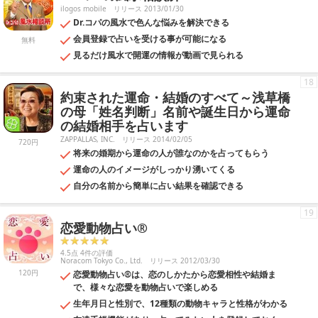
ilogos mobile
リリース 2013/01/30
Dr.コパの風水で色んな悩みを解決できる
会員登録で占いを受ける事が可能になる
無料
見るだけ風水で開運の情報が動画で見られる
18
約束された運命・結婚のすべて～浅草橋
の母「姓名判断」名前や誕生日から運命
の結婚相手を占います
ZAPPALLAS, INC.
リリース 2014/02/05
720円
将来の婚期から運命の人が誰なのかを占ってもらう
運命の人のイメージがしっかり湧いてくる
自分の名前から簡単に占い結果を確認できる
19
恋愛動物占い®
4.5点 4件の評価
Noracom Tokyo Co., Ltd.
リリース 2012/03/30
120円
恋愛動物占い®は、恋のしかたから恋愛相性や結婚ま
で、様々な恋愛を動物占いで楽しめる
生年月日と性別で、12種類の動物キャラと性格がわかる