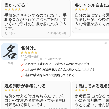
当たってる！
各ジャンル自由に
手相をスキャンするのではなく、手
自分の気になる金
相を見ながら質問に沿って回答して
みましたが、今後
いくので手相の知識が身につきそう
うな情報が多くて
です。
らふ
あいさそ
2019年6月28日
36
名付け。
4.3点 4件の評価
Flup Co. Ltd.
リリース 2012/05/19
120円
これでもう迷わない！？赤ちゃんの名づけアプリ！
これから子供が出来るお父さんお母さんにオススメ！
名前の吉凶をレベルで判断してくれる！
姓名判断が参考になる♪
手軽にできる姓名
名前を考える時はもちろんですが、
参考程度にはなる
自分や友達の名前を調べて姓名判断
がに姓名判断で「
出来るので楽しいです。
うとは思いません(笑