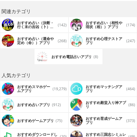
関連カテゴリ
おすすめ占い（決断・
おすすめ占い（相性や
(142)
(174)
行く末の吉凶（卜））
現状（相））アプリ
アプリ
おすすめ占い（運命や
おすすめ心理テストア
(268)
(247)
定め（命））アプリ
プリ
おすすめ電話占いアプリ
(8)
人気カテゴリ
おすすめスマホゲー
おすすめマッチングア
(19,279)
(464)
ムアプリ
プリ
おすすめ殿堂入り神アプ
おすすめ占いアプリ
(912)
(86)
リ
おすすめ育成ゲームア
おすすめゲームアプリ
(75)
(373)
プリ
おすすめダウンロードし
おすすめ三国志シミュレ
(20)
(49)