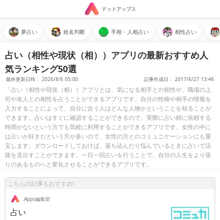
ドットアップス
夢占い
姓名判断
手相・人相占い
相性占い
占い（相性や現状（相））アプリの最新おすすめ人
気ランキング50選
最終更新日時： 2026/8/6 05:00
記事作成日： 2017/6/27 13:46
「占い（相性や現状（相））アプリとは、気になる相手との相性や、職場の上
司や友人との相性を占うことができるアプリです。自分の性格や相手の情報を
入力することによって、自分に合う人はどんな人物かということを知ることが
できます。占いはすぐに確認することができるので、実際に占い師に依頼する
時間がないという方でも気軽に利用することができるアプリです。女性の中に
は占いが好きだという方が多いので、女性の方とのコミュニケーションにも重
宝します。ダウンロードしておけば、落ち込んだり悩んでいるときに占いで活
路を見出すことができます。一日一回占いを行うことで、自分の人生をより張
りのあるものへと変化させることができるアプリです。
こちらの記事もおすすめ!
.Apps編集部
占い