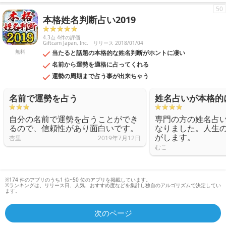
50
本格姓名判断占い2019
4.3点 4件の評価
Giftcam Japan, Inc.
リリース 2018/01/04
無料
当たると話題の本格的な姓名判断がホントに凄い
名前から運勢を適格に占ってくれる
運勢の周期まで占う事が出来ちゃう
名前で運勢を占う
姓名占いが本格的
自分の名前で運勢を占うことができ
専門の方の姓名占
るので、信頼性があり面白いです。
なりました。人生
がします。
杏里
2019年7月12日
むこ
※174 件のアプリのうち1 位~50 位のアプリを掲載しています。
※ランキングは、リリース日、人気、おすすめ度などを集計し独自のアルゴリズムで決定してい
ます。
次のページ