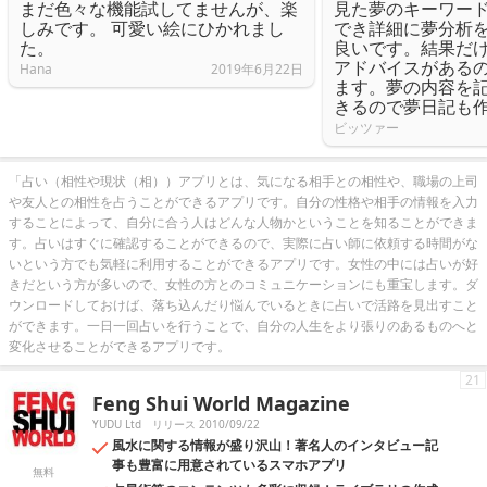
まだ色々な機能試してませんが、楽
見た夢のキーワー
しみです。 可愛い絵にひかれまし
でき詳細に夢分析
た。
良いです。結果だ
アドバイスがある
Hana
2019年6月22日
ます。夢の内容を
きるので夢日記も
ビッツァー
「占い（相性や現状（相））アプリとは、気になる相手との相性や、職場の上司
や友人との相性を占うことができるアプリです。自分の性格や相手の情報を入力
することによって、自分に合う人はどんな人物かということを知ることができま
す。占いはすぐに確認することができるので、実際に占い師に依頼する時間がな
いという方でも気軽に利用することができるアプリです。女性の中には占いが好
きだという方が多いので、女性の方とのコミュニケーションにも重宝します。ダ
ウンロードしておけば、落ち込んだり悩んでいるときに占いで活路を見出すこと
ができます。一日一回占いを行うことで、自分の人生をより張りのあるものへと
変化させることができるアプリです。
21
Feng Shui World Magazine
YUDU Ltd
リリース 2010/09/22
風水に関する情報が盛り沢山！著名人のインタビュー記
事も豊富に用意されているスマホアプリ
無料