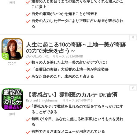
運命の人と出会うまでの道のりを示してくれる達人がこ
無料
こに参上！
自分の婚期がいつかを知ることが出来る
自分の入力したデータにより正確に占い結果が表示され
る
5
人生に起こる10の奇跡～上地一美が奇跡
の力で未来を占う～
ZAPPALLAS, INC.
リリース 2013/08/08
数々の人を涙した上地一美の占いがアプリに！
720円
「金曜日の奇跡」大反響の上地一美が完全監修
あなた自身のこと、未来のこと占える
6
【霊感占い】霊能医のカルテ Dr.吉濱
Raphael Enlightenmen
リリース 2014/04/16
｢霊視カルテ｣で数値を見れるので話をするきっかけにす
ることができる
無料
無料で｢今日、あなたに起こる出来事｣というものを見れ
る
有料でさまざまなメニューが用意されている