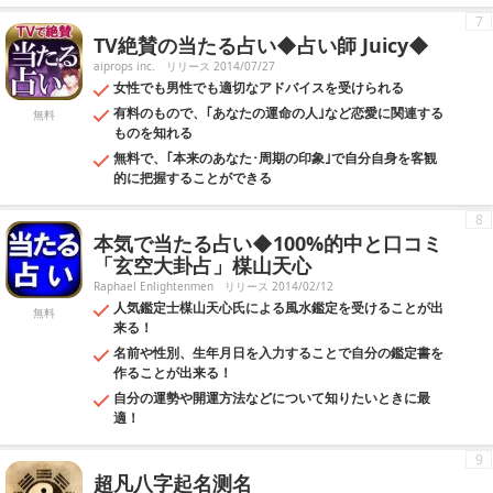
7
TV絶賛の当たる占い◆占い師 Juicy◆
aiprops inc.
リリース 2014/07/27
女性でも男性でも適切なアドバイスを受けられる
有料のもので、｢あなたの運命の人｣など恋愛に関連する
無料
ものを知れる
無料で、｢本来のあなた･周期の印象｣で自分自身を客観
的に把握することができる
8
本気で当たる占い◆100%的中と口コミ
「玄空大卦占」楳山天心
Raphael Enlightenmen
リリース 2014/02/12
人気鑑定士楳山天心氏による風水鑑定を受けることが出
無料
来る！
名前や性別、生年月日を入力することで自分の鑑定書を
作ることが出来る！
自分の運勢や開運方法などについて知りたいときに最
適！
9
超凡八字起名测名