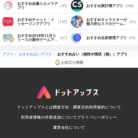
おすすめ自撮りカメラア
(45)
おすすめ家計簿アプリ
(288)
プリ
おすすめチャット・メ
おすすめキャラクターが
(145)
(41)
ッセージングアプリ
魅力的なスマホゲームア
プリ
おすすめ2018年11月リ
(61)
おすすめ名刺管理アプリ
(59)
リースの新作ゲームアプ
リ
アプリ
おすすめ占いアプリ
おすすめ占い（相性や現状（相））アプリ
お役立ち情報
ドットアップスとは
調査方法・調査目的
利用規約について
利用者情報の外部送信について
プライバシーポリシー
運営会社について