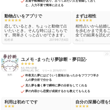
友達手帳機能があり、占ってみたい人を登録しておく
と、入力不要で簡単に占える
動物占いをアプリで
まずは相性
恋しているとき、ちょっと動物で占
相性占いから結婚
いたいとき。そんな時にはこちらで
を歩むかまで見る
す。簡単さくっと占いができます。
全ての結果を読む
松村卓
2019年7月4日
ねここ
20
ユメモ -まったり夢診断・夢日記-
4点 4件の評価
ZAPPALLAS, INC.
リリース 2016/01/11
無料
昨夜見た夢にはどういう意味があったかをフワフワ羊さ
んの夢分析で分かる
見た夢を書く事で瞬時に夢の分析をしてくれる
夢の内容から恋愛が成就するかも教えてもらえる
利用は初めてです
自分の深層心理を