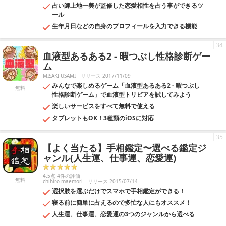
占い師上地一美が監修した恋愛相性を占う事ができるツ
ール
生年月日などの自身のプロフィールを入力できる機能
34
血液型あるある2 - 暇つぶし性格診断ゲー
ム
MISAKI USAMI
リリース 2017/11/09
みんなで楽しめるゲーム「血液型あるある2 - 暇つぶし
無料
性格診断ゲーム」で血液型トリビアを試してみよう
楽しいサービスをすべて無料で使える
タブレットもOK！3種類のiOSに対応
35
【よく当たる】手相鑑定〜選べる鑑定ジ
ャンル(人生運、仕事運、恋愛運)
4.5点 4件の評価
無料
chihiro maemori
リリース 2015/07/14
選択肢を選ぶだけでスマホで手相鑑定ができる！
寝る前に簡単に占えるので多忙な人にもオススメ！
人生運、仕事運、恋愛運の3つのジャンルから選べる