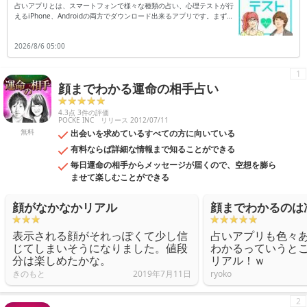
占いアプリとは、スマートフォンで様々な種類の占い、心理テストが行
えるiPhone、Androidの両方でダウンロード出来るアプリです。まず占
いは、有名なヤフーが提供するYahoo!占いやマイナーなものからコア
なものまで多数あり、その占う内容も結婚や恋愛運、金運など多岐に渡
2026/8/6 05:00
ります。心理テストにおいても、その診断内容は様々なものがあり、深
層心理や性格診断、特定の状況で診断者はどういった行動を取るのか、
など実に多数のものがあります。アプリ単位で見ても一つのアプリに多
1
くの占いや心理テストが搭載されているので、飽きることなく占いや心
顔までわかる運命の相手占い
理テストに没頭する事が出来るでしょう。自分の結果だけでなく、友人
や恋人の結果も共有しながら占い・心理テストアプリを楽しむと良いで
しょう。
4.3点 3件の評価
POCKE INC
リリース 2012/07/11
無料
出会いを求めているすべての方に向いている
有料ならば詳細な情報まで知ることができる
毎日運命の相手からメッセージが届くので、空想を膨ら
ませて楽しむことができる
顔がなかなかリアル
顔までわかるのは
表示される顔がそれっぽくて少し信
占いアプリも色々
じてしまいそうになりました。値段
わかるっていうと
分は楽しめたかな。
リアル！ｗ
きのもと
2019年7月11日
ryoko
2