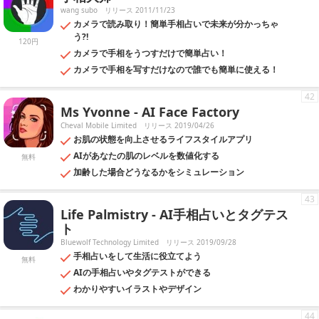
wang subo
リリース 2011/11/23
カメラで読み取り！簡単手相占いで未来が分かっちゃ
う?!
120円
カメラで手相をうつすだけで簡単占い！
カメラで手相を写すだけなので誰でも簡単に使える！
42
Ms Yvonne - AI Face Factory
Cheval Mobile Limited
リリース 2019/04/26
お肌の状態を向上させるライフスタイルアプリ
AIがあなたの肌のレベルを数値化する
無料
加齢した場合どうなるかをシミュレーション
43
Life Palmistry - AI手相占いとタグテス
ト
Bluewolf Technology Limited
リリース 2019/09/28
手相占いをして生活に役立てよう
無料
AIの手相占いやタグテストができる
わかりやすいイラストやデザイン
44