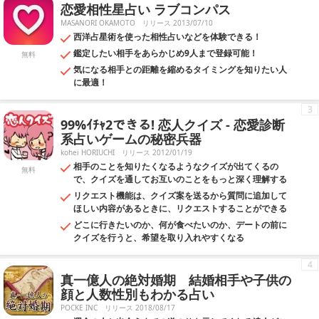
恋愛相性星占い ラブコンパス
MASANORI OKAMOTO
リリース 2013/07/10
西洋占星術を使った相性占いなどを体験できる！
鑑定したい相手をあらかじめ9人まで登録可能！
無料
気になる相手との距離を縮めるタイミングを知りたい人
に最適！
3
99%ｲﾁｬ2できる! 恋人クイズ - 恋愛診断
系占いゲームの秘密兵器
kohei HORIUCHI
リリース 2012/01/19
相手のことを知りたくなるようなクイズが出てくるの
無料
で、クイズを通してお互いのことをもっと深く理解する
リクエスト機能は、クイズ案を送るから質問に追加して
ほしい内容があるときに、リクエストすることができる
どこに行きたいのか、何が食べたいのか、デートの前に
クイズを行うと、希望を取り入れやすくなる
4
真一億人の絶対婚期 結婚相手や子供の
顔と人数性別もわかる占い
POCKE INC
リリース 2018/08/17