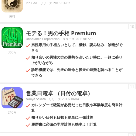
Pin Gao
リリース 2013/01/02
無料
10
モテる！男の手相 Premium
Unbalance Corporation
リリース 2011/01/29
男性専用の手相占いとして、撮影、読み込み、診断がで
きる
360円
知り合いの男性の方の運勢を占いたい時に、一緒に盛り
上がりながら
診断機能では、先天の運命と後天の運勢を調べることが
できる
11
営業日電卓 （日付の電卓）
Naoya Sakata
リリース 2012/10/04
カレンダーで確認が必要だった日数や卒業年度を簡単計
算
240円
知りたい日付も日数も簡単に一発計算
履歴書に必須の学歴計算も効率よく計算
12