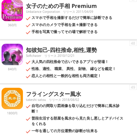
女子のための手相 Premium
Unbalance Corporation
リリース 2011/04/09
スマホで手相を撮影するだけで簡単に診断できる
スマホのカメラで手相を楽々撮影できる
360円
手相を写真で撮ってその場で解析できる
48
知彼知己-四柱推命,相性,運勢
Softchaser
リリース 2010/12/21
大人気の四柱推命で占いできるアプリが登場！
性格、適性、 職業、 異性、 財物、 縁などを鑑定！
840円
恋人との相性と一般的な相性も両方鑑定！
49
フライングスター風水
takeshi satou
リリース 2018/08/02
自宅のの間取り図画像を取り込むだけで簡単に風水診
断！
1800円
普段生活する部屋を風水から見た良し悪しとアドバイス
をくれる
一年を通しての方位運勢の診断が出来る