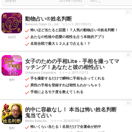
由香利
2019年7月4日
ゆたこ
37
動物占い®姓名判断
Noracom Tokyo Co., Ltd.
リリース 2011/05/12
怖いほど当たると話題！？人気の動物占い®姓名判断！
あたなの性格や恋愛の相性を占う本格的アプリ
360円
名前合戦で最大１２人まで占える！？
38
女子のための手相Lite - 手相を撮ってマ
ッチング！あなたと彼の相性占い
Unbalance Corporatio
リリース 2011/12/13
手を撮影するだけで瞬時に手相を占ってくれる
無料
異性の手相を登録すれば相性もわかっちゃう
手相によるモテ度を教えてくれる
39
的中に容赦なし！ 本当は怖い姓名判断
鬼当て占い
Media Kobo,Inc.
リリース 2016/07/07
怖いくらい当たる！名前だけで全運命が的中
無料