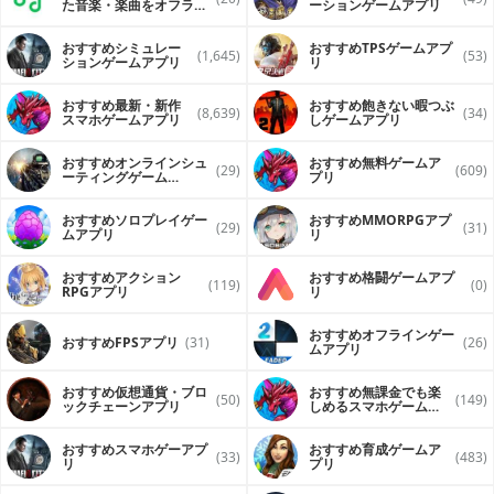
た音楽・楽曲をオフライ
ーションゲームアプリ
ンで再生するアプリ
おすすめシミュレー
おすすめTPSゲームアプ
(1,645)
(53)
ションゲームアプリ
リ
おすすめ最新・新作
おすすめ飽きない暇つぶ
(8,639)
(34)
スマホゲームアプリ
しゲームアプリ
おすすめオンラインシュ
おすすめ無料ゲームア
(29)
(609)
ーティングゲーム
プリ
（FPS・TPS）アプリ
おすすめソロプレイゲー
おすすめ MMORPGアプ
(29)
(31)
ムアプリ
リ
おすすめアクション
おすすめ格闘ゲームアプ
(119)
(0)
RPGアプリ
リ
おすすめオフラインゲー
おすすめFPSアプリ
(31)
(26)
ムアプリ
おすすめ仮想通貨・ブロ
おすすめ無課金でも楽
(50)
(149)
ックチェーンアプリ
しめるスマホゲームア
プリ
おすすめスマホゲーアプ
おすすめ育成ゲームア
(33)
(483)
リ
プリ