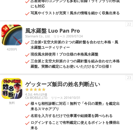
占星術等のコンテンツも多彩に収録！ライブラリの作成
にも対応
写真やイラストが充実！風水の情報を細かく収集出来る
22
風水羅盤 Luo Pan Pro
Starmark Co., Ltd.
リリース 2009/07/24
三合派×玄空大卦派の２つの羅針盤を合わせた本格・風
水羅盤ユーティリティー
4200円
現役風水師使用！プロ仕様の本格風水羅盤
三合派と玄空大卦派の２つの羅針盤を組み合わせた本格
羅盤。実際の鑑定にもお使いいただけるプロ仕様！
23
ゲッターズ飯田の姓名判断占い
4.3点 4件の評価
CA MOBILE,LTD.
リリース 2014/10/31
無料
様々な相性診断に対応！無料で「今日の運勢」を鑑定出
来るスマホアプリ
名前を入力するだけで仕事運や結婚運を調べられる
ログインすることで有料鑑定に使えるポイントを獲得出
来る