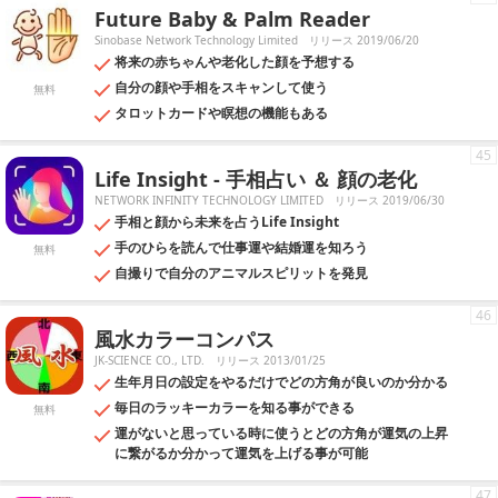
Future Baby & Palm Reader
Sinobase Network Technology Limited
リリース 2019/06/20
将来の赤ちゃんや老化した顔を予想する
自分の顔や手相をスキャンして使う
無料
タロットカードや瞑想の機能もある
45
Life Insight - 手相占い ＆ 顔の老化
NETWORK INFINITY TECHNOLOGY LIMITED
リリース 2019/06/30
手相と顔から未来を占うLife Insight
手のひらを読んで仕事運や結婚運を知ろう
無料
自撮りで自分のアニマルスピリットを発見
46
風水カラーコンパス
JK-SCIENCE CO., LTD.
リリース 2013/01/25
生年月日の設定をやるだけでどの方角が良いのか分かる
毎日のラッキーカラーを知る事ができる
無料
運がないと思っている時に使うとどの方角が運気の上昇
に繋がるか分かって運気を上げる事が可能
47