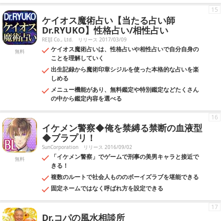
15
ケイオス魔術占い【当たる占い師
Dr.RYUKO】性格占い/相性占い
REIJI Co., Ltd.
リリース 2017/03/09
ケイオス魔術占いは、性格占いや相性占いで自分自身の
無料
ことを理解していく
出生記録から魔術印章シジルを使った本格的な占いを楽
しめる
メニュー機能があり、無料鑑定や特別鑑定などたくさん
の中から鑑定内容を選べる
16
イケメン警察◆俺を禁縛る禁断の血液型
◆ブラプリ！
SunCorporation
リリース 2016/09/02
「イケメン警察」でゲームで刑事の美男キャラと接近で
無料
きる！
複数のルートで社会人もののボーイズラブを堪能できる
固定ネームではなく呼ばれ方を設定できる
17
Dr.コパの風水相談所