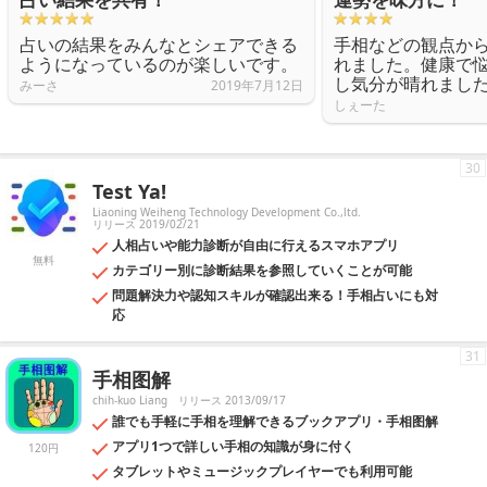
占いの結果をみんなとシェアできる
手相などの観点か
ようになっているのが楽しいです。
れました。健康で
し気分が晴れまし
みーさ
2019年7月12日
しぇーた
30
Test Ya!
Liaoning Weiheng Technology Development Co.,ltd.
リリース 2019/02/21
人相占いや能力診断が自由に行えるスマホアプリ
無料
カテゴリー別に診断結果を参照していくことが可能
問題解決力や認知スキルが確認出来る！手相占いにも対
応
31
手相图解
chih-kuo Liang
リリース 2013/09/17
誰でも手軽に手相を理解できるブックアプリ・手相图解
アプリ1つで詳しい手相の知識が身に付く
120円
タブレットやミュージックプレイヤーでも利用可能