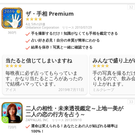
32
ザ・手相 Premium
4点 5件の評価
Unbalance Corporation
リリース 2010/07/29
360円
手を撮影するだけ！知識がなくても手相を鑑定できる
占い好き必見！自分の本質が簡単にわかる
結果を保存！写真と一緒に確認できる
当たると信じてしまいますね
みんなで盛り上が
毎晩夜に必ず占ってもらっていま
手の写真を撮るだ
す。かなり当たるところがあったの
くれるので、飲み
で結構ハマっています。
り上がれます。
アイス
2019年7月11日
ミルクレープ
33
二人の相性・未来透視鑑定～上地一美が
二人の恋の行方を占う～
ZAPPALLAS, INC.
リリース 2013/09/10
運命は変えられる！あなたとあの人が結ばれる確率は
720円
100%！