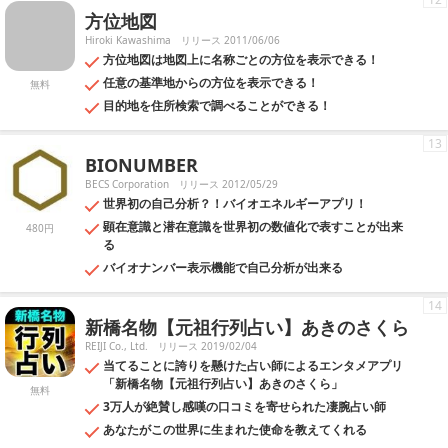
方位地図
Hiroki Kawashima
リリース 2011/06/06
方位地図は地図上に名称ごとの方位を表示できる！
任意の基準地からの方位を表示できる！
無料
目的地を住所検索で調べることができる！
13
BIONUMBER
BECS Corporation
リリース 2012/05/29
世界初の自己分析？！バイオエネルギーアプリ！
顕在意識と潜在意識を世界初の数値化で表すことが出来
480円
る
バイオナンバー表示機能で自己分析が出来る
14
新橋名物【元祖行列占い】あきのさくら
REIJI Co., Ltd.
リリース 2019/02/04
当てることに誇りを懸けた占い師によるエンタメアプリ
「新橋名物【元祖行列占い】あきのさくら」
無料
3万人が絶賛し感嘆の口コミを寄せられた凄腕占い師
あなたがこの世界に生まれた使命を教えてくれる