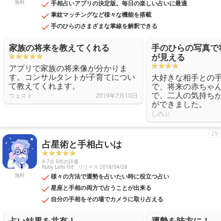
無料
手相占いアプリの決定版。毎日の楽しい占いに最適
掌紋マッチングなど様々な機能を搭載
手のひらのさまざまな掌線を解釈できる
家族の将来を教えてくれる
手のひらの写真で
が見える
アプリで家族の将来像が分かりま
す。コンサルタントが子育てについ
大好きな相手との
て教えてくれます。
で、将来の赤ちゃ
で、二人の気持ち
ウェスト
2019年7月10日
ができました。
しのぶ
29
占星術と手相占いは
4.7点 6件の評価
Ruby Labs ltd
リリース 2018/04/28
無料
様々の方法で運勢を占いたい時に役立つ占い
星座と手相の両方で占うことが出来る
自分の手相をその場でカメラに取り占える
占い結果を共有！
運勢を味方に！