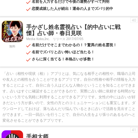
名前を入力するだけで今後の運勢がすべて判明
恋愛成就した人が続出！運命の人までズバリ的中
40
手かざし姓名霊視占い【的中占いに戦
慄】占い師・春日見咲
Media Kobo,Inc.
リリース 2017/07/05
名前だけでそこまでわかるの！？驚異の姓名霊視！
無料
名前でズバリと占い怖いほど当たる！
さらに深く当てる！本格占いが多数！
「占い（相性や現状（相））アプリとは、気になる相手との相性や、職場の上司
や友人との相性を占うことができるアプリです。自分の性格や相手の情報を入力
することによって、自分に合う人はどんな人物かということを知ることができま
す。占いはすぐに確認することができるので、実際に占い師に依頼する時間がな
いという方でも気軽に利用することができるアプリです。女性の中には占いが好
きだという方が多いので、女性の方とのコミュニケーションにも重宝します。ダ
ウンロードしておけば、落ち込んだり悩んでいるときに占いで活路を見出すこと
ができます。一日一回占いを行うことで、自分の人生をより張りのあるものへと
変化させることができるアプリです。
41
手相大师