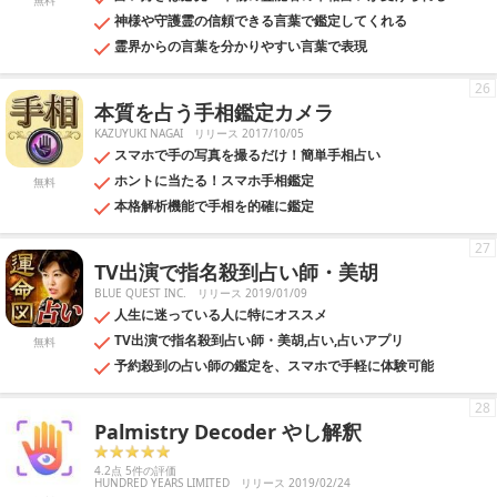
無料
神様や守護霊の信頼できる言葉で鑑定してくれる
霊界からの言葉を分かりやすい言葉で表現
26
本質を占う手相鑑定カメラ
KAZUYUKI NAGAI
リリース 2017/10/05
スマホで手の写真を撮るだけ！簡単手相占い
ホントに当たる！スマホ手相鑑定
無料
本格解析機能で手相を的確に鑑定
27
TV出演で指名殺到占い師・美胡
BLUE QUEST INC.
リリース 2019/01/09
人生に迷っている人に特にオススメ
TV出演で指名殺到占い師・美胡,占い,占いアプリ
無料
予約殺到の占い師の鑑定を、スマホで手軽に体験可能
28
Palmistry Decoder やし解釈
4.2点 5件の評価
HUNDRED YEARS LIMITED
リリース 2019/02/24