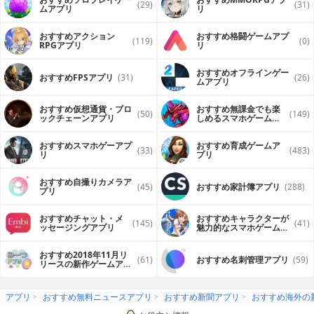
(29)
(31)
ムアプリ
リ
おすすめアクション
おすすめ格闘ゲームアプ
(119)
(0)
RPGアプリ
リ
おすすめオフラインゲー
おすすめFPSアプリ
(31)
(26)
ムアプリ
おすすめ仮想通貨・ブロ
おすすめ無課金でも楽
(50)
(149)
ックチェーンアプリ
しめるスマホゲームア
プリ
おすすめスマホゲーアプ
おすすめ育成ゲームア
(33)
(483)
リ
プリ
おすすめ自撮りカメラア
(45)
おすすめ家計簿アプリ
(288)
プリ
おすすめチャット・メ
おすすめキャラクターが
(145)
(41)
ッセージングアプリ
魅力的なスマホゲームア
プリ
おすすめ2018年11月リ
(61)
おすすめ名刺管理アプリ
(59)
リースの新作ゲームアプ
リ
アプリ
おすすめ無料ニュースアプリ
おすすめ新聞アプリ
おすすめ海外の