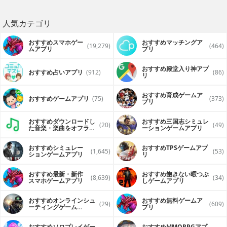
人気カテゴリ
おすすめスマホゲー
おすすめマッチングア
(19,279)
(464)
ムアプリ
プリ
おすすめ殿堂入り神アプ
おすすめ占いアプリ
(912)
(86)
リ
おすすめ育成ゲームア
おすすめゲームアプリ
(75)
(373)
プリ
おすすめダウンロードし
おすすめ三国志シミュレ
(20)
(49)
た音楽・楽曲をオフライ
ーションゲームアプリ
ンで再生するアプリ
おすすめシミュレー
おすすめTPSゲームアプ
(1,645)
(53)
ションゲームアプリ
リ
おすすめ最新・新作
おすすめ飽きない暇つぶ
(8,639)
(34)
スマホゲームアプリ
しゲームアプリ
おすすめオンラインシュ
おすすめ無料ゲームア
(29)
(609)
ーティングゲーム
プリ
（FPS・TPS）アプリ
おすすめソロプレイゲー
おすすめ MMORPGアプ