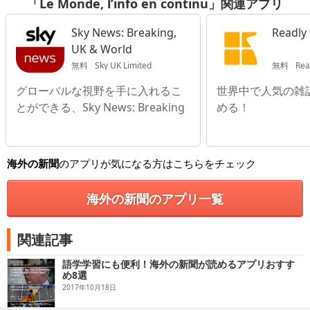
「Le Monde, l’info en continu」関連アプリ
Sky News: Breaking,
Readly
UK & World
無料
Sky UK Limited
無料
Rea
グローバルな視野を手に入れるこ
世界中で人気の雑誌
とができる、Sky News: Breaking
める！
海外の新聞
のアプリが気になる方はこちらをチェック
海外の新聞のアプリ一覧
関連記事
語学学習にも便利！海外の新聞が読めるアプリおすす
め8選
2017年10月18日