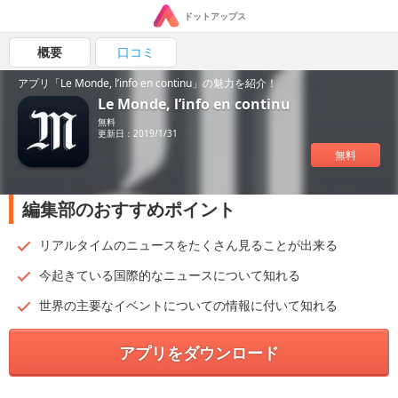
ドットアップス
概要
口コミ
アプリ「Le Monde, l’info en continu」の魅力を紹介！
Le Monde, l’info en continu
無料
更新日：2019/1/31
無料
編集部のおすすめポイント
リアルタイムのニュースをたくさん見ることが出来る
今起きている国際的なニュースについて知れる
世界の主要なイベントについての情報に付いて知れる
アプリをダウンロード