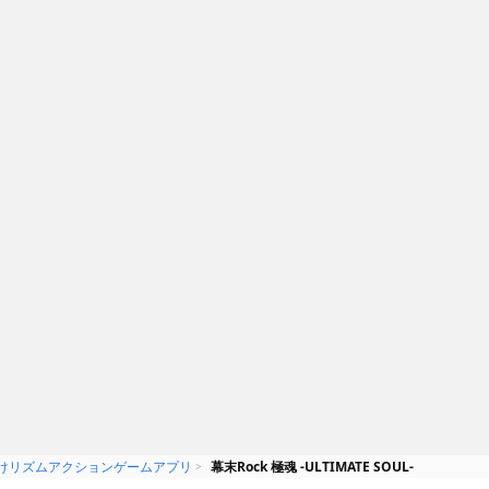
のステージ
Russian Dancing
Men
MIHITO SHIMIZU
120円
Smashmouth Games Ltd
トなキャラがダ
コサック兵をリズムに乗せて踊ら
せる楽しいゲームRussian
Dancing Men
けリズムアクションゲームアプリ
幕末Rock 極魂 -ULTIMATE SOUL-