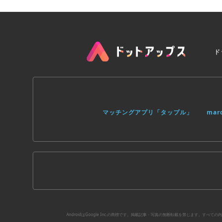
ド
マッチングアプリ「タップル」
ma
AndroidはGoogle Inc.の商標です。掲載記事・写真の無断転載を禁じます。す