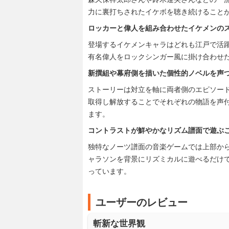
力に裏打ちされたイケボを聴き続けること
ロッカーと偉人を組み合わせたイケメンの
登場するイケメンキャラはどれも江戸で活
有名偉人をロックシンガー風に掛け合わせ
新撰組や幕府側を描いた個性的ノベルを声
ストーリーは対立を軸に両者側のエピソー
取得し解放することでそれぞれの物語を声
ます。
コントラストが鮮やかなリズム譜面で遊ぶ
独特なノーツ譜面の音楽ゲームでは上部か
ャラソンを背景にリズミカルに遊べるだけ
っています。
ユーザーのレビュー
斬新な世界観