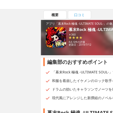
概要
口コミ
アプリ「幕末Rock 極魂 -ULTIMATE SOUL-」
幕末Rock 極魂 -ULTIMA
￥360
4点 6件の評価
更新日：2019/7/12
編集部のおすすめポイント
「幕末Rock 極魂 -ULTIMATE 
和服を着崩したイケメンのロック歌手
ドラムの効いたキャラソンでノーツを
現代風にアレンジした新撰組のノベル
幕末Rock 極魂 -ULTIMA