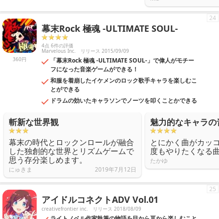
24
幕末Rock 極魂 -ULTIMATE SOUL-
4点 6件の評価
Marvelous Inc.
リリース 2015/09/09
360円
「幕末Rock 極魂 -ULTIMATE SOUL-」で偉人がモチー
フになった音楽ゲームができる！
和服を着崩したイケメンのロック歌手キャラを楽しむこ
とができる
ドラムの効いたキャラソンでノーツを叩くことかできる
斬新な世界観
魅力的なキャラの
幕末の時代とロックンロールが融合
とにかく曲がカッ
した独創的な世界とリズムゲームで
度もやりたくなる
思う存分楽しめます。
たかゆ
にゅきま
2019年7月12日
25
アイドルコネクトADV Vol.01
creativefrontier inc.
リリース 2018/08/09
ライトノベル作家執筆の物語を目から耳から楽しむこと