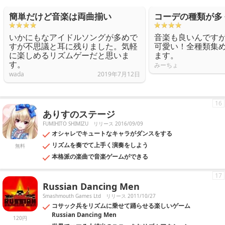
簡単だけど音楽は両曲揃い
コーデの種類が多
いかにもなアイドルソングが多めで
音楽も良いんです
すが不思議と耳に残りました。気軽
可愛い！全種類集
に楽しめるリズムゲーだと思いま
ます。
す。
みーちょ
wada
2019年7月12日
16
ありすのステージ
FUMIHITO SHIMIZU
リリース 2016/09/09
オシャレでキュートなキャラがダンスをする
リズムを奏でて上手く演奏をしよう
無料
本格派の楽曲で音楽ゲームができる
17
Russian Dancing Men
Smashmouth Games Ltd
リリース 2011/10/27
コサック兵をリズムに乗せて踊らせる楽しいゲーム
Russian Dancing Men
120円