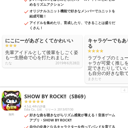
めるリズムアクション
オリジナルユニット機能で好きなメンバーでユニットを
結成可能！
アイドルを集めたり、育成したり、できることは盛りだ
くさん！
にこにーがあざとくてかわいい
キャラゲーでもあ
る
先輩アイドルとして後輩をしごく姿
も一生懸命で心を打たれました
ラブライブのミュ
ャラが可愛く推し
たな
2019年6月28日
定できたりしてい
も自分の好きな歌
まきたそ
4
SHOW BY ROCK!!（SB69）
4.5点 4件の評価
Edia Co., Ltd.
リリース 2013/07/30
無料
好きな曲を聴きながらリズム感覚が養える！音楽ゲーム
アプリ・SHOW BY ROCK!!
自分の化身となるキャラクターを作ってバンドを育てる