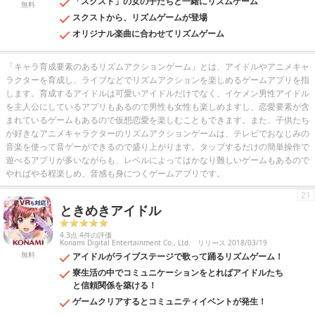
「スクスト」の女の子たちと一緒にリズムゲーム
無料
スクストから、リズムゲームが登場
オリジナル楽曲に合わせてリズムゲーム
「キャラ育成要素のあるリズムアクションゲーム」とは、アイドルやアニメキャ
ラクターを育成し、ライブなどでリズムアクションを楽しめるゲームアプリを指
します。育成するアイドルは可愛いアイドルだけでなく、イケメン男性アイドル
を主人公にしているアプリもあるので男性も女性も楽しめますし、恋愛要素が含
まれているゲームもあるので仮想恋愛を楽しむこともできます。また、子供たち
が好きなアニメキャラクターのリズムアクションゲームは、テレビでおなじみの
音楽を使って音ゲーができるので盛り上がります。タップするだけの簡単操作で
遊べるアプリが多いながらも、レベルによってはかなり難しいゲームもあるので
やればやる程楽しめ、音感も身につくゲームアプリです。
21
ときめきアイドル
4.3点 4件の評価
Konami Digital Entertainment Co., Ltd.
リリース 2018/03/19
無料
アイドルがライブステージで歌って踊るリズムゲーム！
寮生活の中でコミュニケーションをとればアイドルたち
と信頼関係を築ける！
ゲームクリアするとコミュニティイベントが発生！