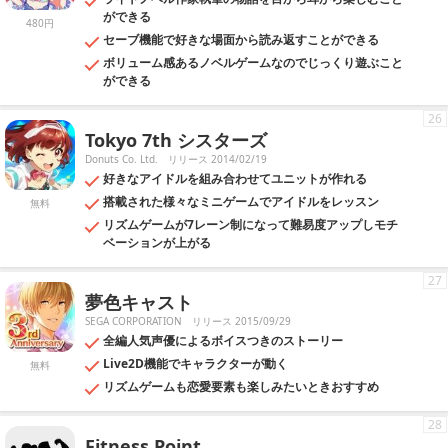
ができる
480円
セーブ機能で好きな場面から読み返すことができる
ボリューム感あるノベルゲームなのでじっくり遊ぶこと
ができる
26
Tokyo 7th シスターズ
Donuts Co. Ltd.
リリース 2014/02/19
好きなアイドルを組み合わせてユニットが作れる
搭載された様々なミニゲームでアイドルをレッスン
無料
リズムゲームが7レーン制になって難易度アップしモチ
ベーションが上がる
27
夢色キャスト
SEGA CORPORATION
リリース 2015/09/29
全編人気声優によるボイスつきのストーリー
Live2D機能でキャラクターが動く
無料
リズムゲームも恋愛要素も楽しみたいときおすすめ
28
Fitness Point.