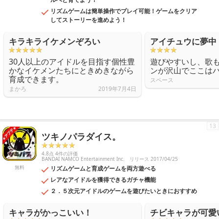
リズムゲームは簡単操作でプレイ可能！ゲームをクリア
してストーリーを進めよう！
キラキライケメンぞろい
アイチュウに夢中
30人以上のアイドルを目指す個性豊
遊びやすいし、歌
かなイケメンたちにときめきながら
ンが沢山でここは
育成できます。
スペース
まかろ
2019年7月4日
13
ツキノパラダイス。
4.8点 4件の評価
BANDAI NAMCO Entertainment Inc.
リリース 2017/04/25
無料
リズムゲームと育成ゲームを両方遊べる
レアなアイドルを獲得できるガチャ機能
２．５次元アイドルのゲームを遊びたいときにおすすめ
キャラがかっこいい！
チビキャラが可愛