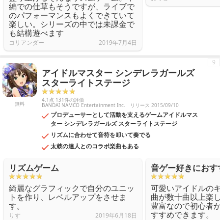
編での仕草もそうですが、ライブで
のパフォーマンスもよくできていて
楽しい。シリーズの中では未課金で
も結構遊べます
コリアンダー
2019年7月4日
9
アイドルマスター シンデレラガールズ
スターライトステージ
4.1点 131件の評価
無料
BANDAI NAMCO Entertainment Inc.
リリース 2015/09/10
プロデューサーとして活動を支えるゲームアイドルマス
ター シンデレラガールズ スターライトステージ
リズムに合わせて音符を叩いて奏でる
太鼓の達人とのコラボ楽曲もある
リズムゲーム
音ゲー好きにおす
綺麗なグラフィックで自分のユニッ
可愛いアイドルの
トを作り、レベルアップをさせま
曲が数十曲以上楽
す。
豊富なので初心者
すすめできます。
りす
2019年6月18日