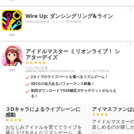
7
Wire Up: ダンシングリング&ライン
Hanna Davidziuk
リリース 2018/08/05
無料
8
アイドルマスター ミリオンライブ！ シ
アターデイズ
4.3点 4件の評価
無料
BANDAI NAMCO Entertainment Inc.
リリース 2017/06/28
2タイプのライブパートを選べるリズムゲーム！
3DCGの迫力あるパフォーマンス映像！
初回ダウンロードでSSR確定ガチャチケットがもらえ
る！
３Dキャラによるライブシーンに
アイマスファンは
感動
アイドルマスター
楽しめるのが嬉し
おなじみアイドルを育ててライブを
盛り上げるそんなリズムゲーム。本
おくと