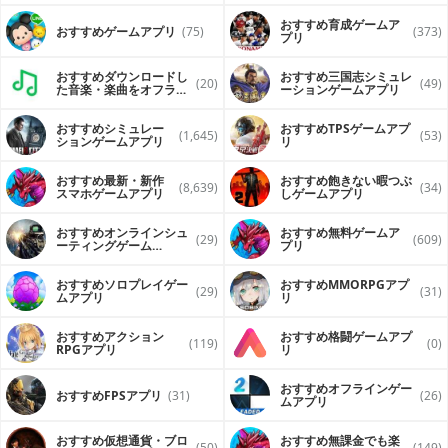
おすすめ育成ゲームア
おすすめゲームアプリ
(75)
(373)
プリ
おすすめダウンロードし
おすすめ三国志シミュレ
(20)
(49)
た音楽・楽曲をオフライ
ーションゲームアプリ
ンで再生するアプリ
おすすめシミュレー
おすすめTPSゲームアプ
(1,645)
(53)
ションゲームアプリ
リ
おすすめ最新・新作
おすすめ飽きない暇つぶ
(8,639)
(34)
スマホゲームアプリ
しゲームアプリ
おすすめオンラインシュ
おすすめ無料ゲームア
(29)
(609)
ーティングゲーム
プリ
（FPS・TPS）アプリ
おすすめソロプレイゲー
おすすめ MMORPGアプ
(29)
(31)
ムアプリ
リ
おすすめアクション
おすすめ格闘ゲームアプ
(119)
(0)
RPGアプリ
リ
おすすめオフラインゲー
おすすめFPSアプリ
(31)
(26)
ムアプリ
おすすめ仮想通貨・ブロ
おすすめ無課金でも楽
(50)
(149)