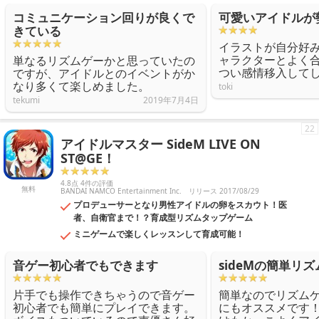
コミュニケーション回りが良くで
可愛いアイドルが
きている
イラストが自分好
ャラクターとよく
単なるリズムゲーかと思っていたの
つい感情移入して
ですが、アイドルとのイベントがか
なり多くて楽しめました。
toki
tekumi
2019年7月4日
22
アイドルマスター SideM LIVE ON
ST@GE！
4.8点 4件の評価
無料
BANDAI NAMCO Entertainment Inc.
リリース 2017/08/29
プロデューサーとなり男性アイドルの卵をスカウト！医
者、自衛官まで！？育成型リズムタップゲーム
ミニゲームで楽しくレッスンして育成可能！
音ゲー初心者でもできます
sideMの簡単リ
片手でも操作できちゃうので音ゲー
簡単なのでリズム
初心者でも簡単にプレイできます。
にもオススメです