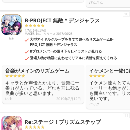
びんさん
10
B-PROJECT 無敵＊デンジャラス
4.7点 6件の評価
MAGES. Inc.
リリース 2017/06/28
無料
大型アイドルグループを育てて遊べるリズムゲームB-
PROJECT 無敵＊デンジャラス
Bプロメンバーの撮り下ろしイラストが見れる
登場人物が物語にあわせてリアルに表情を変えてくれる
音楽がメインのリズムゲーム
イケメンと一緒に
キャラとか声優とかより、音楽に一
イケメン達もとて
番力が入っている。どれも耳に残る
トーリーも飽きが
良曲が多いと思います。
も面白いです。リ
良いです。
tech
2019年7月12日
パック
11
Re:ステージ！プリズムステップ