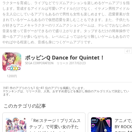
ラクターを育成し、ライブなどでリズムアクションを楽しめるゲームアプリを指
します。育成するアイドルは可愛いアイドルだけでなく、イケメン男性アイドル
を主人公にしているアプリもあるので男性も女性も楽しめますし、恋愛要素が含
まれているゲームもあるので仮想恋愛を楽しむこともできます。また、子供たち
が好きなアニメキャラクターのリズムアクションゲームは、テレビでおなじみの
音楽を使って音ゲーができるので盛り上がります。タップするだけの簡単操作で
遊べるアプリが多いながらも、レベルによってはかなり難しいゲームもあるので
やればやる程楽しめ、音感も身につくゲームアプリです。
41
ポッピンQ Dance for Quintet！
SEGA CORPORATION
リリース 2017/02/23
1200円
※41 件のアプリのうち1 位~41 位のアプリを掲載しています。
※ランキングは、リリース日、人気、おすすめ度などを集計し独自のアルゴリズムで決定してい
ます。
このカテゴリの記事
「Re:ステージ！プリズムス
アニメで
テップ」で可愛い女の子た
BY ROC