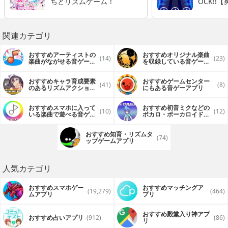
ちとリズムゲーム！
OCK!!
ー!!】
関連カテゴリ
おすすめアーティストの
おすすめオリジナル楽曲
(14)
(23)
楽曲がながせる音ゲーア
を収録している音ゲーア
プリ
プリ
おすすめキャラ育成要素
おすすめゲームセンター
(41)
(8)
のあるリズムアクション
にもある音ゲーアプリ
ゲームアプリ
おすすめスマホに入って
おすすめ初音ミクなどの
(10)
(12)
いる楽曲で遊べる音ゲー
ボカロ・ボーカロイド楽
アプリ
曲収録の音ゲーアプリ
おすすめ知育・リズムタ
(74)
ップゲームアプリ
人気カテゴリ
おすすめスマホゲー
おすすめマッチングア
(19,279)
(464)
ムアプリ
プリ
おすすめ殿堂入り神アプ
おすすめ占いアプリ
(912)
(86)
リ