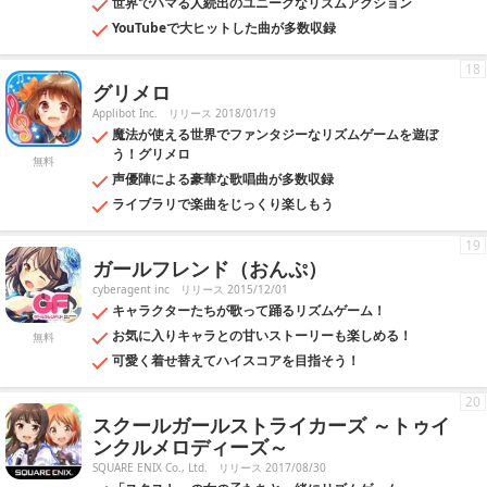
世界でハマる人続出のユニークなリズムアクション
YouTubeで大ヒットした曲が多数収録
18
グリメロ
Applibot Inc.
リリース 2018/01/19
魔法が使える世界でファンタジーなリズムゲームを遊ぼ
う！グリメロ
無料
声優陣による豪華な歌唱曲が多数収録
ライブラリで楽曲をじっくり楽しもう
19
ガールフレンド（おんぷ）
cyberagent inc
リリース 2015/12/01
キャラクターたちが歌って踊るリズムゲーム！
お気に入りキャラとの甘いストーリーも楽しめる！
無料
可愛く着せ替えてハイスコアを目指そう！
20
スクールガールストライカーズ ～トゥイ
ンクルメロディーズ～
SQUARE ENIX Co., Ltd.
リリース 2017/08/30