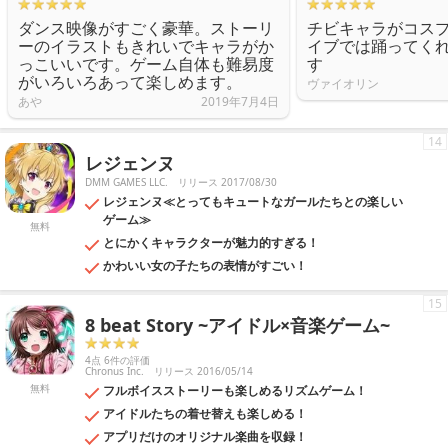
ダンス映像がすごく豪華。ストーリ
チビキャラがコス
ーのイラストもきれいでキャラがか
イブでは踊ってく
っこいいです。ゲーム自体も難易度
す
がいろいろあって楽しめます。
ヴァイオリン
あや
2019年7月4日
14
レジェンヌ
DMM GAMES LLC.
リリース 2017/08/30
レジェンヌ≪とってもキュートなガールたちとの楽しい
ゲーム≫
無料
とにかくキャラクターが魅力的すぎる！
かわいい女の子たちの表情がすごい！
15
8 beat Story ~アイドル×音楽ゲーム~
4点 6件の評価
Chronus Inc.
リリース 2016/05/14
無料
フルボイスストーリーも楽しめるリズムゲーム！
アイドルたちの着せ替えも楽しめる！
アプリだけのオリジナル楽曲を収録！