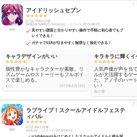
2
アイドリッシュセブン
4.1点 79件の評価
BANDAI NAMCO Online Inc.
リリース 2015/08/20
無料
見やすい譜面と分かりやすい操作で手軽に初心者でもプ
レイできる！
ガチャでSSRが引きやすく無理なく強化できる！
キャラデザインがいい
キラキラに輝くイ
個性豊かなキャラクターが素敵。リ
人気声優が声を当
ズムゲームやストーリーもフルボイ
ルが大活躍するゲ
スで楽しめる。
た。アノ子のハー
い！
わた
2019年6月18日
魚の骨
3
ラブライブ！スクールアイドルフェステ
ィバル
4.3点 4件の評価
無料
KLab Inc.
リリース 2013/04/15
μ'sやAqoursをはじめとしたスクールアイドルと絆を深