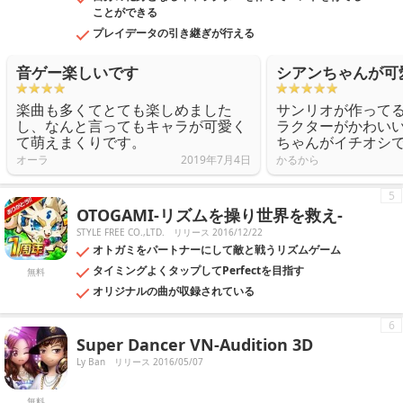
ことができる
プレイデータの引き継ぎが行える
音ゲー楽しいです
シアンちゃんが可
楽曲も多くてとても楽しめました
サンリオが作って
し、なんと言ってもキャラが可愛く
ラクターがかわい
て萌えまくりです。
ちゃんがイチオシ
オーラ
2019年7月4日
かるから
5
OTOGAMI-リズムを操り世界を救え-
STYLE FREE CO.,LTD.
リリース 2016/12/22
オトガミをパートナーにして敵と戦うリズムゲーム
タイミングよくタップしてPerfectを目指す
無料
オリジナルの曲が収録されている
6
Super Dancer VN-Audition 3D
Ly Ban
リリース 2016/05/07
無料