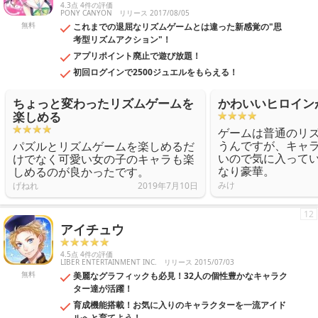
4.3点 4件の評価
PONY CANYON
リリース 2017/08/05
無料
これまでの退屈なリズムゲームとは違った新感覚の"思
考型リズムアクション"！
アプリポイント廃止で遊び放題！
初回ログインで2500ジュエルをもらえる！
ちょっと変わったリズムゲームを
かわいいヒロイン
楽しめる
ゲームは普通のリ
うんですが、キャ
パズルとリズムゲームを楽しめるだ
いので気に入ってい
けでなく可愛い女の子のキャラも楽
なり豪華。
しめるのが良かったです。
みけ
げねれ
2019年7月10日
12
アイチュウ
4.5点 4件の評価
LIBER ENTERTAINMENT INC.
リリース 2015/07/03
無料
美麗なグラフィックも必見！32人の個性豊かなキャラク
ター達が活躍！
育成機能搭載！お気に入りのキャラクターを一流アイド
ルへと育てよう！