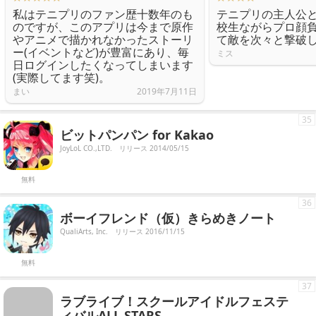
私はテニプリのファン歴十数年のも
テニプリの主人公
のですが、このアプリは今まで原作
校生ながらプロ顔
やアニメで描かれなかったストーリ
て敵を次々と撃破
ー(イベントなど)が豊富にあり、毎
ミス
日ログインしたくなってしまいます
(実際してます笑)。
まい
2019年7月11日
35
ビットパンパン for Kakao
JoyLoL CO.,LTD.
リリース 2014/05/15
無料
36
ボーイフレンド（仮）きらめきノート
QualiArts, Inc.
リリース 2016/11/15
無料
37
ラブライブ！スクールアイドルフェステ
ィバルALL STARS