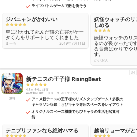
ライブバトルゲームで敵を倒そう
ジバニャンがかわいい
妖怪ウォッチのリ
しめる
車にひかれて死んだ猫の亡霊がケー
タくんをサポートしてくれました
妖怪ウォッチのリ
るのが良かったで
まーる
2019年7月11日
る音楽ばかりでや
す。
かいおん
34
新テニスの王子様 RisingBeat
4.8点 6件の評価
Akatsuki Inc.
リリース 2017/11/27
無料
アニメ新テニスの王子様のリズムタップゲーム！多数の
キャラソン収録！ちびキャラ専用スペースをレイアウト
オリジナルスペース機能でちびキャラの生活を閲覧可
能！
テニプリファンなら絶対ハマる
越前リョーマがと