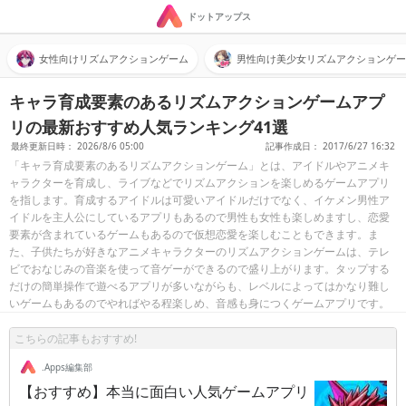
ドットアップス
女性向けリズムアクションゲーム
男性向け美少女リズムアクションゲー
キャラ育成要素のあるリズムアクションゲームアプ
リの最新おすすめ人気ランキング41選
最終更新日時： 2026/8/6 05:00
記事作成日： 2017/6/27 16:32
「キャラ育成要素のあるリズムアクションゲーム」とは、アイドルやアニメキ
ャラクターを育成し、ライブなどでリズムアクションを楽しめるゲームアプリ
を指します。育成するアイドルは可愛いアイドルだけでなく、イケメン男性ア
イドルを主人公にしているアプリもあるので男性も女性も楽しめますし、恋愛
要素が含まれているゲームもあるので仮想恋愛を楽しむこともできます。ま
た、子供たちが好きなアニメキャラクターのリズムアクションゲームは、テレ
ビでおなじみの音楽を使って音ゲーができるので盛り上がります。タップする
だけの簡単操作で遊べるアプリが多いながらも、レベルによってはかなり難し
いゲームもあるのでやればやる程楽しめ、音感も身につくゲームアプリです。
こちらの記事もおすすめ!
.Apps編集部
【おすすめ】本当に面白い人気ゲームアプリ