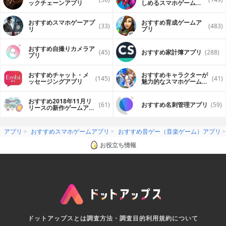
ックチェーンアプリ
しめるスマホゲームア
プリ
おすすめスマホゲーアプ
おすすめ育成ゲームア
(33)
(483)
リ
プリ
おすすめ自撮りカメラア
(45)
おすすめ家計簿アプリ
(288)
プリ
おすすめチャット・メ
おすすめキャラクターが
(145)
(41)
ッセージングアプリ
魅力的なスマホゲームア
プリ
おすすめ2018年11月リ
(61)
おすすめ名刺管理アプリ
(59)
リースの新作ゲームアプ
リ
アプリ
おすすめスマホゲームアプリ
おすすめ音ゲー（音楽ゲーム）アプリ
お役立ち情報
ドットアップスとは
調査方法・調査目的
利用規約について