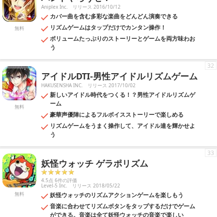
Aniplex Inc.
リリース 2016/10/12
カバー曲を含む多彩な楽曲をどんどん演奏できる
リズムゲームはタップだけでカンタン操作！
無料
ボリュームたっぷりのストーリーとゲームを両方味わお
う
32
アイドルDTI-男性アイドルリズムゲーム
HAKUSENSHA INC.
リリース 2017/10/02
新しいアイドル時代をつくる！？男性アイドルリズムゲ
ーム
無料
豪華声優陣によるフルボイスストーリーで楽しめる
リズムゲームをうまく操作して、アイドル達を輝かせよ
う
33
妖怪ウォッチ ゲラポリズム
4.5点 6件の評価
Level-5 Inc.
リリース 2018/05/22
無料
妖怪ウォッチのリズムアクションゲームを楽しもう
音楽に合わせてリズムボタンをタップするだけでゲーム
ができる。音楽は全て妖怪ウォッチの音楽で楽しい