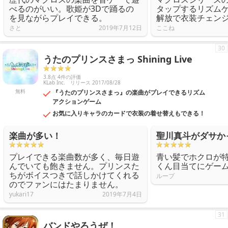
べるのがいい。歌姫が3Dで踊るの
タップするリズム
を見ながらプレイできる。
解放で衣装チェン
さと
2019年7月12日
ここね
30
うたのプリンスさまっ Shining Live
3.8点 4件の評価
KLab Inc.
リリース 2017/08/28
無料
『うたのプリンスさまっ』の楽曲がプレイできるリズム
アクションゲーム
お気に入りキャラのカードで衣装の着せ替えもできる！
楽曲が多い！
聖川真斗がダサか
プレイできる楽曲数が多く、毎日遊
青い髪でホクロが
んでいても飽きません。プリンスた
くん目当てにゲー
ちがボイスつきで話しかけてくれる
ループ
のでファンにはたまりません。
yukari17
2019年7月4日
31
バンドやろうぜ！