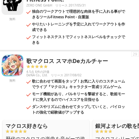
ZERO ONE GmbH
リリース 2017/05/31
独自のワークアウトで理想的な肉体を手に入れる事がで
きるツールFitness Point - 自重版
無料
やりたいトレーニングを予定に入れてワークアウトを作
成できる
フィットネステストでフィットネスレベルをチェックで
きる
29
歌マクロス スマホDeカルチャー
4.5点 6件の評価
DeNA Co., Ltd.
リリース 2017/08/02
無料
歌に合わせて画面をタップ！お気に入りのコスチューム
でライブ『マクロス』キャラクター育成リズムゲーム
モード機能があり、バルキリーを撃破すると、歌姫モー
ドに突入するのでハイスコアを目指せる
ダンスやリズムに合わせてタップしていくと、パイロッ
トの強化で経験値がアップする
マクロス好きなら
銀河よオレの歌を
歴代のマクロスの楽曲を音ゲーで遊
マクロスシリーズ