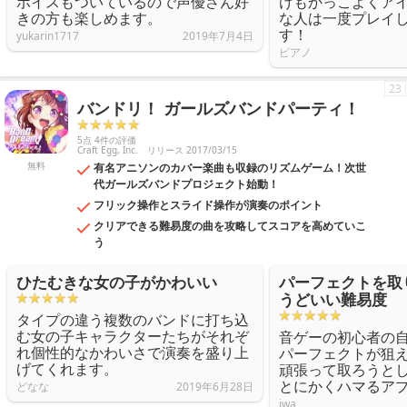
ボイスもついているので声優さん好
けもかっこよくア
きの方も楽しめます。
な人は一度プレイ
す！
yukarin1717
2019年7月4日
ピアノ
23
バンドリ！ ガールズバンドパーティ！
5点 4件の評価
Craft Egg, Inc.
リリース 2017/03/15
無料
有名アニソンのカバー楽曲も収録のリズムゲーム！次世
代ガールズバンドプロジェクト始動！
フリック操作とスライド操作が演奏のポイント
クリアできる難易度の曲を攻略してスコアを高めていこ
う
ひたむきな女の子がかわいい
パーフェクトを取
うどいい難易度
タイプの違う複数のバンドに打ち込
む女の子キャラクターたちがそれぞ
音ゲーの初心者の
れ個性的なかわいさで演奏を盛り上
パーフェクトが狙
げてくれます。
頑張って取ろうと
とにかくハマるア
どなな
2019年6月28日
iwa