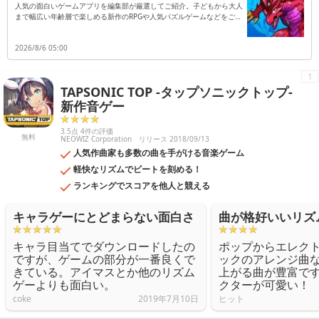
人気の面白いゲームアプリを編集部が厳選してご紹介。子どもから大人
まで幅広い年齢層で楽しめる新作のRPGや人気パズルゲームなどをご紹
介します。
2026/8/6 05:00
1
TAPSONIC TOP -タップソニックトップ-
新作音ゲー
3.5点 4件の評価
無料
NEOWIZ Corporation
リリース 2018/09/13
人気作曲家も多数の曲を手がける音楽ゲーム
軽快なリズムでビートを刻める！
ランキングでスコアを他人と競える
キャラゲーにとどまらない面白さ
曲が格好いいリズ
キャラ目当てでダウンロードしたの
ポップからエレク
ですが、ゲームの部分が一番良くで
ックのアレンジ曲
きている。アイマスとか他のリズム
上がる曲が豊富で
ゲーよりも面白い。
クターが可愛い！
coke
2019年7月10日
ヒット