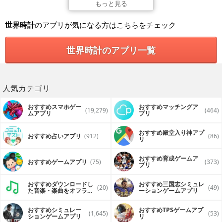
す。
もっと見る
たったそれだけですが、海外のビッグイベントをTV観戦する
ときなどに実力を発揮します。
世界時計
のアプリが気になる方はこちらをチェック
TiZo Proのタイムゾーンは、約130の都市から選ぶことができ
ます。
世界時計のアプリ一覧
上の時計のタイムゾーンは、スライドメニューで指定しま
す。下の時計は、設定画面で指定します。
昼/夜表示オプションは、太陽と月の記号で、おおよその時刻
を表示します。(月齢の表示ではありません)
人気カテゴリ
効果音オプションは、機械式時計のリアルなチクタク音を再
現します。
おすすめスマホゲー
おすすめマッチングア
(19,279)
(464)
ムアプリ
プリ
TiZo Proには、スケジュール入力用の画面があり、ご使用の
端末のカレンダーアプリに予定を追加する機能があります。
メインの時計画面とよく似ていますが、ふたつのタイムゾー
おすすめ殿堂入り神アプ
おすすめ占いアプリ
(912)
(86)
ン間の時刻の変換を行います。
リ
文字盤を指でくるくるなぞってください。長針が動き、時間
を変更します。
おすすめ育成ゲームア
日付表示部分をタップすることで、日付を変更することもで
おすすめゲームアプリ
(75)
(373)
プリ
きます。
おすすめダウンロードし
おすすめ三国志シミュレ
スケジュール入力用の画面には、指定した時刻に通知するリ
(20)
(49)
た音楽・楽曲をオフライ
ーションゲームアプリ
マインダ機能があります。
ンで再生するアプリ
おすすめシミュレー
おすすめTPSゲームアプ
(1,645)
(53)
ションゲームアプリ
リ
「ご注意」