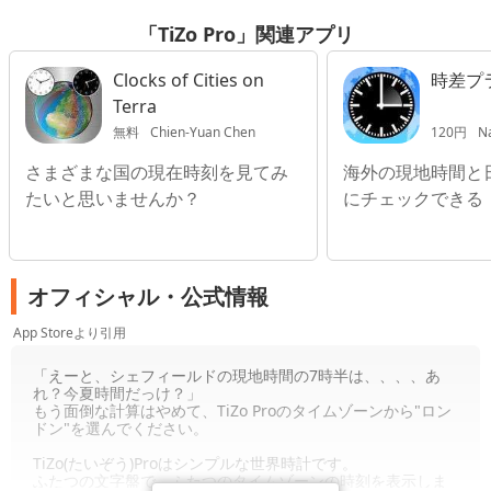
「TiZo Pro」関連アプリ
Clocks of Cities on
時差プ
Terra
無料
Chien-Yuan Chen
120円
Na
さまざまな国の現在時刻を見てみ
海外の現地時間と
たいと思いませんか？
にチェックできる
オフィシャル・公式情報
App Storeより引用
「えーと、シェフィールドの現地時間の7時半は、、、、あ
れ？今夏時間だっけ？」
もう面倒な計算はやめて、TiZo Proのタイムゾーンから"ロン
ドン"を選んでください。
TiZo(たいぞう)Proはシンプルな世界時計です。
ふたつの文字盤で、ふたつのタイムゾーンの時刻を表示しま