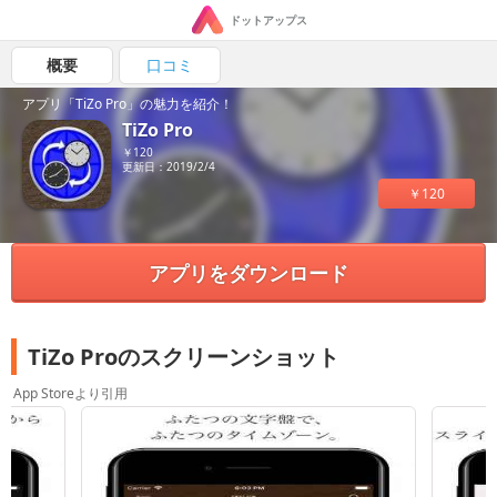
ドットアップス
概要
口コミ
アプリ「TiZo Pro」の魅力を紹介！
TiZo Pro
￥120
更新日：2019/2/4
￥120
アプリをダウンロード
TiZo Proのスクリーンショット
App Storeより引用