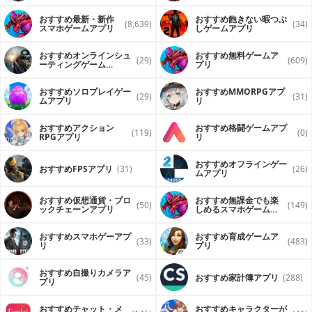
このアプリではカレンダーアプリに書き込む行為を許可して
います。書き込まれた内容は、カレンダーアプリの設定に基
おすすめ最新・新作
おすすめ飽きない暇つぶ
(8,639)
(34)
づいて、同期・公開・共有されることがあります。
スマホゲームアプリ
しゲームアプリ
カレンダーアプリの設定をよく確認してからご使用になるこ
とをお勧めいたします。
おすすめオンラインシュ
おすすめ無料ゲームア
このアプリは、できるだけ正確に時刻を変換するように作成
(29)
(609)
ーティングゲーム
プリ
しておりますが、各国のサマータイム制の変更等により、誤
（FPS・TPS）アプリ
変換されることが起こり得ます。
おすすめソロプレイゲー
おすすめ MMORPGアプ
ご了承ください。
(29)
(31)
ムアプリ
リ
おすすめアクション
おすすめ格闘ゲームアプ
(119)
(0)
RPGアプリ
リ
おすすめオフラインゲー
おすすめFPSアプリ
(31)
(26)
ムアプリ
おすすめ仮想通貨・ブロ
おすすめ無課金でも楽
(50)
(149)
ックチェーンアプリ
しめるスマホゲームア
プリ
おすすめスマホゲーアプ
おすすめ育成ゲームア
(33)
(483)
リ
プリ
おすすめ自撮りカメラア
(45)
おすすめ家計簿アプリ
(288)
プリ
おすすめチャット・メ
おすすめキャラクターが