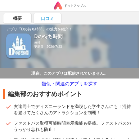
ドットアップス
概要
口コミ
アプリ「Dの待ち時間」の魅力を紹介！
Dの待ち時間
無料
更新日：2026/7/23
現在、このアプリは配信されていません。
類似・関連のアプリを探す
編集部のおすすめポイント
友達同士でディズニーランドを満喫した学生さんにも！混雑
を避けてたくさんのアトラクションを制覇！
ファストパス取得可能時間表示機能も搭載。ファストパスの
うっかり忘れも防止！