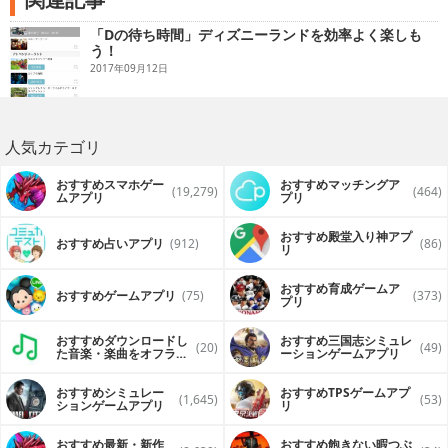
「Dの待ち時間」ディズニーランドを効率よく楽しも
う！
2017年09月12日
人気カテゴリ
おすすめスマホゲー
おすすめマッチングア
(19,279)
(464)
ムアプリ
プリ
おすすめ殿堂入り神アプ
おすすめ占いアプリ
(912)
(86)
リ
おすすめ育成ゲームア
おすすめゲームアプリ
(75)
(373)
プリ
おすすめダウンロードし
おすすめ三国志シミュレ
(20)
(49)
た音楽・楽曲をオフライ
ーションゲームアプリ
ンで再生するアプリ
おすすめシミュレー
おすすめTPSゲームアプ
(1,645)
(53)
ションゲームアプリ
リ
おすすめ最新・新作
おすすめ飽きない暇つぶ