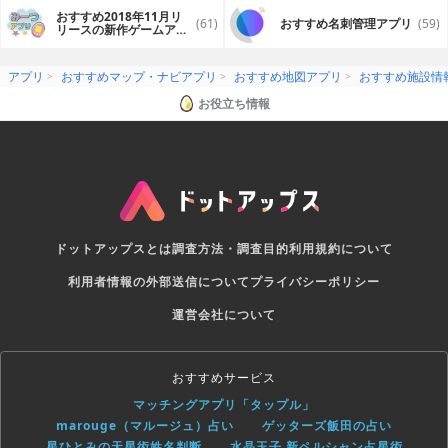
おすすめ2018年11月リ
(61)
おすすめ名刺管理アプリ
(59)
リースの新作ゲームアプ
リ
アプリ
おすすめマップ・ナビアプリ
おすすめ地図アプリ
おすすめ施設情
お役立ち情報
ドットアップスとは
調査方法・調査目的
利用規約について
利用者情報の外部送信について
プライバシーポリシー
運営会社について
おすすめサービス
マッチングアプリ「タップル」
marouge（マルージュ）占い
ゲッターズ飯田の占い
星ひとみの天星術姓名判断
水晶玉子 新ペルシャン占星術