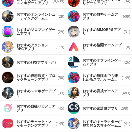
(8,639)
(34)
スマホゲームアプリ
しゲームアプリ
おすすめオンラインシュ
おすすめ無料ゲームア
(29)
(609)
ーティングゲーム
プリ
（FPS・TPS）アプリ
おすすめソロプレイゲー
おすすめ MMORPGアプ
(29)
(31)
ムアプリ
リ
おすすめアクション
おすすめ格闘ゲームアプ
(119)
(0)
RPGアプリ
リ
おすすめオフラインゲー
おすすめFPSアプリ
(31)
(26)
ムアプリ
おすすめ仮想通貨・ブロ
おすすめ無課金でも楽
(50)
(149)
ックチェーンアプリ
しめるスマホゲームア
プリ
おすすめスマホゲーアプ
おすすめ育成ゲームア
(33)
(483)
リ
プリ
おすすめ自撮りカメラア
(45)
おすすめ家計簿アプリ
(288)
プリ
おすすめチャット・メ
おすすめキャラクターが
(145)
(41)
ッセージングアプリ
魅力的なスマホゲームア
プリ