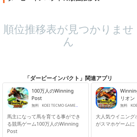
順位推移表が見つかりませ
ん
「ダービーインパクト」関連アプリ
100万人のWinning
Winnin
Post
リオン
無料
KOEI TECMO GAMES CO.
無料
KOEI
馬主になって馬を育てる事ができ
大人気ウイニング
る競馬ゲーム100万人のWinning
がスマホゲームに
Post