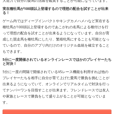
大迫力で自分の愛馬の活躍を鑑賞することが可能になっています。
実在種牡馬が100頭以上登場するので理想の配合を試すことが出来
る！
ゲーム内ではディープインパクトやキングカメハメハなど実在する
種牡馬が100頭以上登場するのであこがれの名馬による種付けを行
って理想の配合を試すことが出来るようになっています。自分が育
成した競走馬を種牡馬にしたり、繁殖牝馬にすることも可能となっ
ているので、自分のアプリ内だけのオリジナル血統を確立すること
もできます。
5分に一度開催されているオンラインレースでほかのプレイヤーたち
と対決！
5分に一度の間隔で開催されているVSレース機能を利用すれば他の
プレイヤーたちを相手に自分が育て上げた愛馬で勝負を挑むことが
出来るようになっていて、オンラインでリアルタイムで対決を行っ
てナンバーワンを目指すことが出来ます。フレンドレースでは友人
や家族とレースで勝負をして盛り上がることが可能となっていま
す。