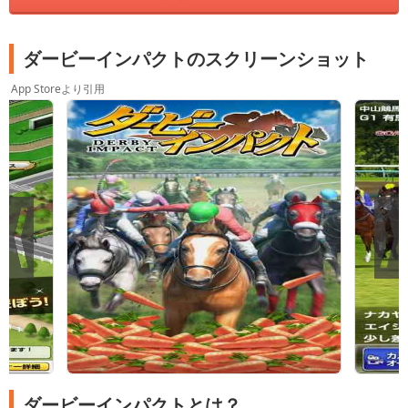
ダービーインパクトのスクリーンショット
App Storeより引用
ダービーインパクトとは？