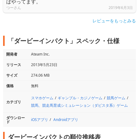
ばやってます。
つーさん
2019年6月3日
レビューをもっとみる
「ダービーインパクト」スペック・仕様
開発者
Ateam Inc.
リリース
2013年5月23日
サイズ
274.06 MB
価格
無料
スマホゲーム
ギャンブル・カジノゲーム
競馬ゲーム
カテゴリ
競馬、競走馬育成シミュレーション（ダビスタ系）ゲーム
ダウンロー
iOSアプリ
Androidアプリ
ド
ダービーインパクトの順位推移表