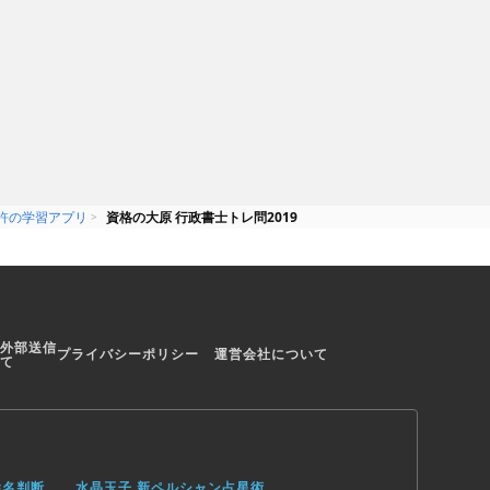
別本
も 《絶対抑えておきたい必須税
法、消費税法 基本の一問一答》
許の学習アプリ
資格の大原 行政書士トレ問2019
外部送信
プライバシーポリシー
運営会社について
て
姓名判断
水晶玉子 新ペルシャン占星術