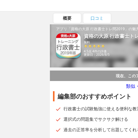
概要
口コミ
アプリ「資格の大原 行政書士トレ問2019」の魅
資格の大原 行政書士トレ
無料
4.5点 4件の評価
更新日：2026/8/5
現在、この
類似
編集部のおすすめポイント
行政書士の試験勉強に使える便利な教
選択式の問題集でサクサク解ける
過去の正答率を分析して出題してくれ