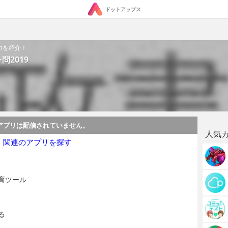
ドットアップス
力を紹介！
問2019
アプリは配信されていません。
人気
・関連のアプリを探す
育ツール
る