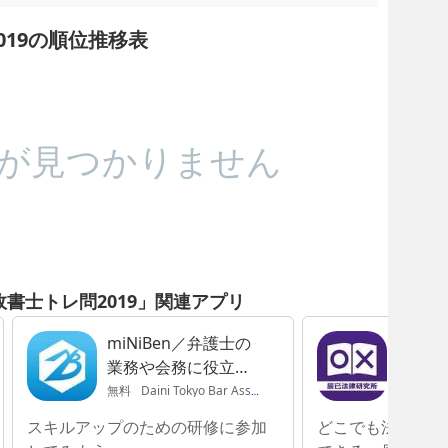
019の順位推移表
が見つかりません
政書士トレ問2019」関連アプリ
miNiBen／弁護士の
辰已の
業務や会務に役立つ
アプリ
無料
Daini Tokyo Bar Association
無料
TA
スキルアップのための研修に参加
どこでも法律の勉