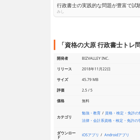
行政書士の実践的な問題が豊富で試
みし
「資格の大原 行政書士トレ問
開発者
BIZVALLEY INC.
リリース
2018年11月22日
サイズ
45.79 MB
評価
2.5 / 5
価格
無料
勉強・教育
資格・検定・免許の
カテゴリ
法律・会計系資格・検定・免許の
ダウンロー
iOSアプリ
Androidアプリ
ド