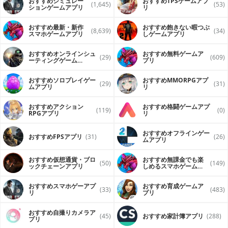
おすすめシミュレー
おすすめTPSゲームアプ
(1,645)
(53)
・ドS、俺様、クール、天然、セクシーなイケメンとドラマの
ションゲームアプリ
リ
ようなラブストーリーがしたい
・イケメンと禁断の恋、運命の恋をしてみたい
おすすめ最新・新作
おすすめ飽きない暇つぶ
・幼なじみがイケメンの乙ゲーがしたい
(8,639)
(34)
スマホゲームアプリ
しゲームアプリ
・秘密のオフィスラブ(社内恋愛)でドS、俺様な男性から大人
の誘惑をされたい
おすすめオンラインシュ
おすすめ無料ゲームア
・社長、御曹司、セレブ、王子様からプロポーズされて結婚
(29)
(609)
ーティングゲーム
プリ
指輪か婚約指輪をもらいたい
（FPS・TPS）アプリ
・人気無料女性向け恋愛ゲームで運命の恋をしたい
・普段からダミヘをしてフルボイスの女性向け恋愛ゲームや
おすすめソロプレイゲー
おすすめ MMORPGアプ
(29)
(31)
乙女ゲーム(乙ゲー)を楽しんでいる
ムアプリ
リ
・トキメキや胸キュンできる刺激的な恋愛ゲームを求めてい
る恋ゲー好き女性
おすすめアクション
おすすめ格闘ゲームアプ
(119)
(0)
・無課金、課金なしでラブストーリーを読みたい
RPGアプリ
リ
・恋愛小説やライトノベル、携帯小説が好き
・オフィスラブという禁断の恋に憧れている
おすすめオフラインゲー
・年上、年下あらゆるイケメン男性から囲まれて逆ハーレム
おすすめFPSアプリ
(31)
(26)
ムアプリ
状態になる女性向け恋愛シミュレーションゲームを探してる
・恋愛漫画、少女漫画、恋愛小説、携帯小説等とにかく恋愛
おすすめ仮想通貨・ブロ
おすすめ無課金でも楽
系、乙女系の恋愛ドラマアプリを探してる
(50)
(149)
ックチェーンアプリ
しめるスマホゲームア
・疑似恋愛でもいいから彼氏、旦那、婚約者を探してる
プリ
・ドS、俺様、クール、天然、セクシーなイケメンと結婚でき
る女性向け結婚ゲームを探してる
おすすめスマホゲーアプ
おすすめ育成ゲームア
(33)
(483)
・bl、ボーイズラブでも大人向けの刺激的な恋愛ゲームが大
リ
プリ
好き
・カリスマ男子、セレブ、王子様、プリンス、社長、御曹司
おすすめ自撮りカメラア
(45)
おすすめ家計簿アプリ
(288)
と非日常的な恋愛体験をしたい
プリ
・アラサー女子向けの大人の恋愛ゲームを探してる