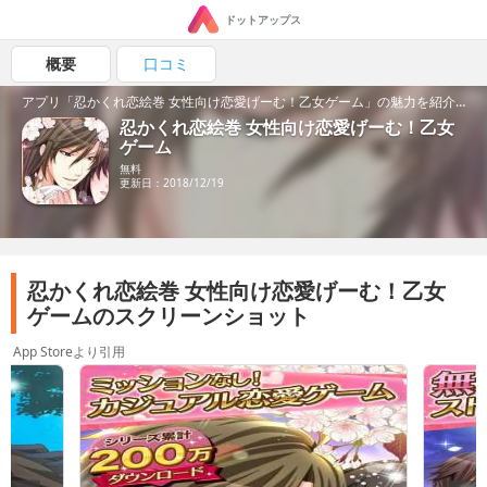
ドットアップス
概要
口コミ
アプリ「忍かくれ恋絵巻 女性向け恋愛げーむ！乙女ゲーム」の魅力を紹介！
忍かくれ恋絵巻 女性向け恋愛げーむ！乙女
ゲーム
無料
更新日：2018/12/19
忍かくれ恋絵巻 女性向け恋愛げーむ！乙女
ゲームのスクリーンショット
App Storeより引用