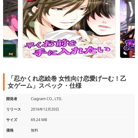
「忍かくれ恋絵巻 女性向け恋愛げーむ！乙
女ゲーム」スペック・仕様
開発者
Ciagram CO., LTD.
リリース
2016年12月20日
サイズ
69.24 MB
価格
無料