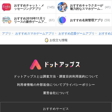
・幼なじみと秘密の禁断の恋をしたい
おすすめチャット・メ
おすすめキャラクターが
・女性向け恋愛ストーリーゲームや恋愛シュミレーションゲ
(145)
(41)
ッセージングアプリ
魅力的なスマホゲームア
ームが好き
プリ
・ドS、クーデレ、ツンデレ、俺様、セクシー、天然、クー
おすすめ2018年11月リ
ル、ミステリアス等のイケメンに囲まれ胸キュンしたい
(61)
おすすめ名刺管理アプリ
(59)
リースの新作ゲームアプ
・ときめくキスができる甘い恋愛ゲームを探してる
リ
・乙女系の男性声優の甘いボイスの入った声付き恋愛シュミ
レーションゲームを探してる
アプリ
おすすめスマホゲームアプリ
おすすめ恋愛ゲームアプリ
おすすめ
・運命の恋や禁断の恋など恋物語が好き
・ミッションがなく無課金でも楽しめるゲーム、絵がカッコ
お役立ち情報
いい恋愛シミュレーションゲームを探してる
・執事や公爵に囲まれてプリンセスやお姫様気分を味わいシ
ンデレラのような恋ができる恋アプリを探してる
・人気で無料の読み放題の恋愛小説や恋愛漫画を探してる
・恋愛系、乙女系のコミックが好き
・声付きの恋愛ラブストーリーゲームや恋愛ゲームを探して
る
・甘く刺激的なキスの出来る刺激的な恋愛ゲームを探してる
・恋愛ストーリーゲームのような感動するロマンチックなプ
ドットアップスとは
調査方法・調査目的
利用規約について
ロポーズをされたい
・恋愛ドラマ、ラノベ、少女漫画、恋愛漫画、恋愛映画が好
利用者情報の外部送信について
プライバシーポリシー
き
・イケメンに囲まれた逆ハーレムの乙ゲーや乙女ゲームを探
運営会社について
してる
・胸キュンしたい女の子の為の女子ゲー(女子ゲーム)を探して
る
・ボーイフレンド、彼氏、婚約者、旦那が欲しい
おすすめサービス
・セレブ社長や御曹司と恋愛ゴシップニュースになって騒が