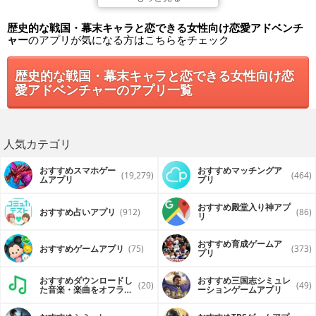
歴史的な戦国・幕末キャラと恋できる女性向け恋愛アドベンチ
◆忍かくれ恋絵巻ストーリー◆
ャー
のアプリが気になる方はこちらをチェック
里の跡取りであるくノ一の貴女。
ある日、町娘に扮して任務を遂行後、町を歩いていると彼に
出会い…?!
歴史的な戦国・幕末キャラと恋できる女性向け恋
忍の宿命を背負いながらも、誘惑に揺れる秘密の恋の行方
は…
愛アドベンチャーのアプリ一覧
◆忍かくれ恋絵巻キャラクター紹介◆
・夜霧
人気カテゴリ
甲野の里の忍で次期頭領
強引でオレ様だが、努力家で実力も高い
おすすめスマホゲー
おすすめマッチングア
(19,279)
(464)
・蒼生
ムアプリ
プリ
伊野の里の忍で兄のような存在
忍としての実力は申し分なく、里で人気者
おすすめ殿堂入り神アプ
おすすめ占いアプリ
(912)
(86)
リ
・三雲 蔵ノ介
里と関わりがある村の領主
おすすめ育成ゲームア
ドSで利己的だが、村のために尽力している
おすすめゲームアプリ
(75)
(373)
プリ
◆こんな方にオススメ◆
おすすめダウンロードし
おすすめ三国志シミュレ
(20)
(49)
・イケメンに囲まれる戦国、忍、大奥、幕末、王宮のような
た音楽・楽曲をオフライ
ーションゲームアプリ
ンで再生するアプリ
世界感のラブストーリーゲームが好き
・運命の人と運命の恋をしたい