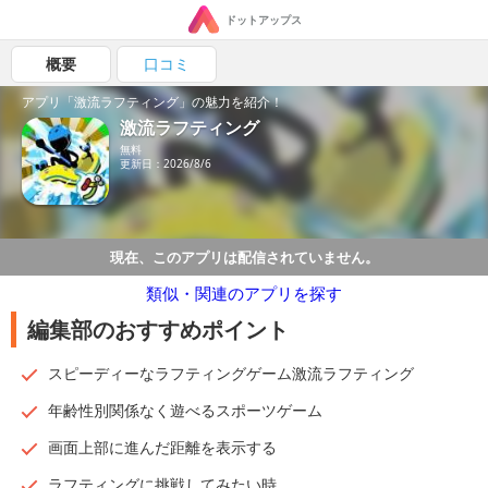
ドットアップス
概要
口コミ
アプリ「激流ラフティング」の魅力を紹介！
激流ラフティング
無料
更新日：2026/8/6
現在、このアプリは配信されていません。
類似・関連のアプリを探す
編集部のおすすめポイント
スピーディーなラフティングゲーム激流ラフティング
年齢性別関係なく遊べるスポーツゲーム
画面上部に進んだ距離を表示する
ラフティングに挑戦してみたい時