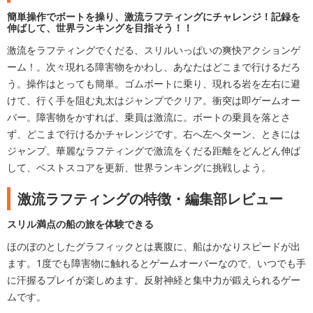
簡単操作でボートを操り、激流ラフティングにチャレンジ！記録を
伸ばして、世界ランキングを目指そう！！
激流をラフティングでくだる、スリルいっぱいの爽快アクションゲ
ーム！。次々現れる障害物をかわし、あなたはどこまで行けるだろ
う。操作はとっても簡単。ゴムボートに乗り、現れる岩を左右に避
けて、行く手を阻む丸太はジャンプでクリア。衝突は即ゲームオー
バー。障害物をかすれば、乗員は激流に。ボートの乗員を落とさ
ず、どこまで行けるかチャレンジです。右へ左へターン、ときには
ジャンプ。華麗なラフティングで激流をくだる距離をどんどん伸ば
して、ベストスコアを更新、世界ランキングに挑戦しよう。
激流ラフティングの特徴・編集部レビュー
スリル満点の船の旅を体験できる
ほのぼのとしたグラフィックとは裏腹に、船はかなりスピードが出
ます。1度でも障害物に触れるとゲームオーバーなので、いつでも手
に汗握るプレイが楽しめます。反射神経と集中力が鍛えられるゲー
ムです。