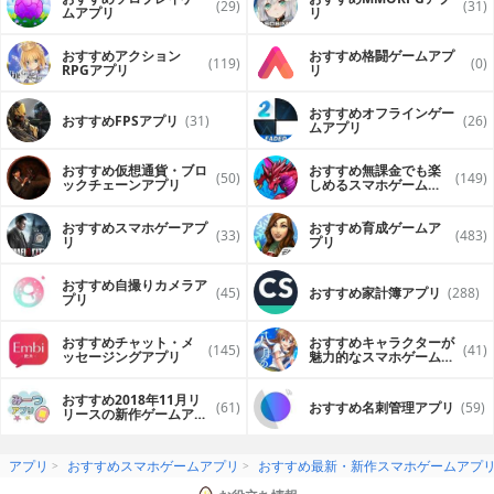
(29)
(31)
ムアプリ
リ
おすすめアクション
おすすめ格闘ゲームアプ
(119)
(0)
RPGアプリ
リ
おすすめオフラインゲー
おすすめFPSアプリ
(31)
(26)
ムアプリ
おすすめ仮想通貨・ブロ
おすすめ無課金でも楽
(50)
(149)
ックチェーンアプリ
しめるスマホゲームア
プリ
おすすめスマホゲーアプ
おすすめ育成ゲームア
(33)
(483)
リ
プリ
おすすめ自撮りカメラア
(45)
おすすめ家計簿アプリ
(288)
プリ
おすすめチャット・メ
おすすめキャラクターが
(145)
(41)
ッセージングアプリ
魅力的なスマホゲームア
プリ
おすすめ2018年11月リ
(61)
おすすめ名刺管理アプリ
(59)
リースの新作ゲームアプ
リ
アプリ
おすすめスマホゲームアプリ
おすすめ最新・新作スマホゲームアプ