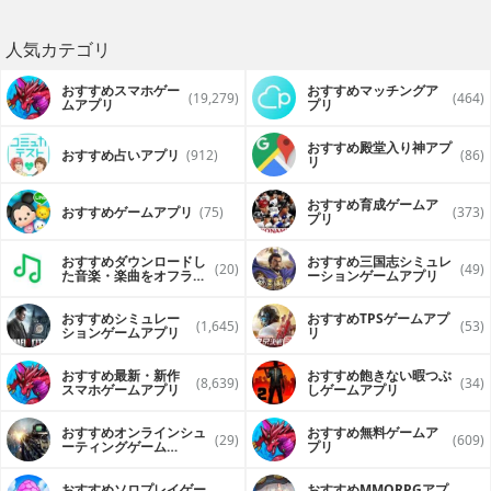
人気カテゴリ
おすすめスマホゲー
おすすめマッチングア
(19,279)
(464)
ムアプリ
プリ
おすすめ殿堂入り神アプ
おすすめ占いアプリ
(912)
(86)
リ
おすすめ育成ゲームア
おすすめゲームアプリ
(75)
(373)
プリ
おすすめダウンロードし
おすすめ三国志シミュレ
(20)
(49)
た音楽・楽曲をオフライ
ーションゲームアプリ
ンで再生するアプリ
おすすめシミュレー
おすすめTPSゲームアプ
(1,645)
(53)
ションゲームアプリ
リ
おすすめ最新・新作
おすすめ飽きない暇つぶ
(8,639)
(34)
スマホゲームアプリ
しゲームアプリ
おすすめオンラインシュ
おすすめ無料ゲームア
(29)
(609)
ーティングゲーム
プリ
（FPS・TPS）アプリ
おすすめソロプレイゲー
おすすめ MMORPGアプ