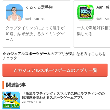
くるくる選手権
Aah!
無料
hap Inc.
無料
Ate
タップタイミングによって選手が
一人で満足対戦相
加速。結果が決まるタイミングゲ
楽しめる
ーム
☆カジュアルスポーツゲーム
のアプリが気になる方はこちらを
チェック
☆カジュアルスポーツゲームのアプリ一覧
関連記事
「激流ラフティング」スマホで気軽にラフティングの
臨場感を味わえるスポーツゲームアプリ
2017年09月11日