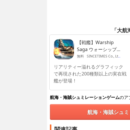
「大航
【戦艦】Warship
Saga ウォーシップ
サーガ
無料
SINCETIMES Co., Ltd.
リアリティー溢れるグラフィック
で再現された200種類以上の実在戦
艦が登場！
航海・海賊シュミレーションゲーム
のア
航海・海賊シュミ
関連記事