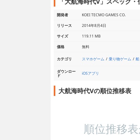
「大航海時代V」スペック・
開発者
KOEI TECMO GAMES CO.
リリース
2014年8月4日
サイズ
119.11 MB
価格
無料
スマホゲーム
乗り物ゲーム
船
カテゴリ
ダウンロー
iOSアプリ
ド
大航海時代Vの順位推移表
順位推移表