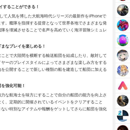
レイすることができる！
て人気を博した大航海時代シリーズの最新作をiPhoneで
ます。艦隊を指揮する提督となって世界各地でさまざまな発
艦隊を壊滅させることで名声を高めていく海洋冒険シミュレ
ざまなプレイを楽しめる！
むことで大陸間を横断する輸送船団を結成したり、敵対して
イヤーのプレイスタイルによってさまざまな楽しみ方をする
地を公開することで新しい種類の船を建造して船団に加える
団を強化可能！
強力な航海士を味方にすることで自分の船団の能力を向上さ
なく、定期的に開催されているイベントをクリアすること
きない特別なアイテムや報酬をゲットしてさらに船団を強化