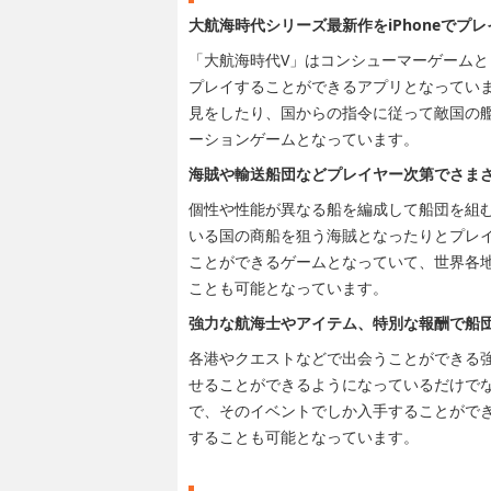
大航海時代シリーズ最新作をiPhoneでプ
「大航海時代V」はコンシューマーゲームとし
プレイすることができるアプリとなってい
見をしたり、国からの指令に従って敵国の
ーションゲームとなっています。
海賊や輸送船団などプレイヤー次第でさま
個性や性能が異なる船を編成して船団を組
いる国の商船を狙う海賊となったりとプレ
ことができるゲームとなっていて、世界各
ことも可能となっています。
強力な航海士やアイテム、特別な報酬で船
各港やクエストなどで出会うことができる
せることができるようになっているだけで
で、そのイベントでしか入手することがで
することも可能となっています。