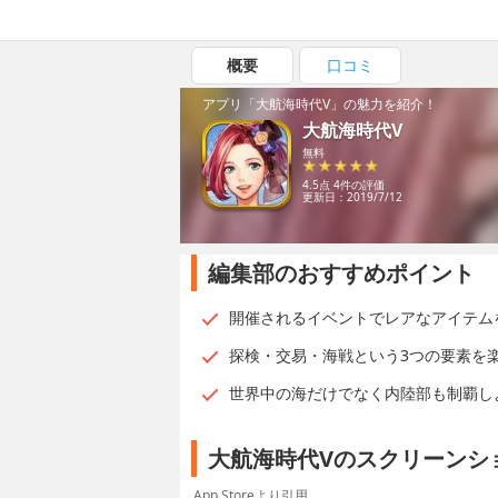
概要
口コミ
アプリ「大航海時代V」の魅力を紹介！
大航海時代V
無料
4.5点 4件の評価
更新日：2019/7/12
編集部のおすすめポイント
開催されるイベントでレアなアイテム
探検・交易・海戦という3つの要素を
世界中の海だけでなく内陸部も制覇し
大航海時代Vのスクリーンシ
App Storeより引用