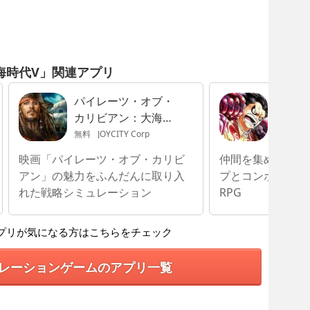
海時代V」関連アプリ
パイレーツ・オブ・
ONE 
カリビアン：大海の
ークル
覇者
無料
JOYCITY Corp
無料
BANDA
映画「パイレーツ・オブ・カリビ
仲間を集めて海賊
アン」の魅力をふんだんに取り入
プとコンボでつな
れた戦略シミュレーション
RPG
プリが気になる方はこちらをチェック
レーションゲームのアプリ一覧