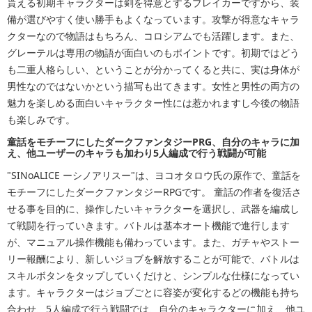
貰える初期キャラクターは剣を得意とするブレイカーですから、装
備が選びやすく使い勝手もよくなっています。攻撃が得意なキャラ
クターなので物語はもちろん、コロシアムでも活躍します。また、
グレーテルは専用の物語が面白いのもポイントです。初期ではどう
も二重人格らしい、ということが分かってくると共に、実は身体が
男性なのではないかという描写も出てきます。女性と男性の両方の
魅力を楽しめる面白いキャラクター性には惹かれますし今後の物語
も楽しみです。
童話をモチーフにしたダークファンタジーPRG、自分のキャラに加
え、他ユーザーのキャラも加わり5人編成で行う戦闘が可能
"SINoALICE ーシノアリスー"は、ヨコオタロウ氏の原作で、童話を
モチーフにしたダークファンタジーRPGです。 童話の作者を復活さ
せる事を目的に、操作したいキャラクターを選択し、武器を編成し
て戦闘を行っていきます。バトルは基本オート機能で進行します
が、マニュアル操作機能も備わっています。また、ガチャやストー
リー報酬により、新しいジョブを解放することが可能で、バトルは
スキルボタンをタップしていくだけと、シンプルな仕様になってい
ます。キャラクターはジョブごとに容姿が変化するどの機能も持ち
合わせ、5人編成で行う戦闘では、自分のキャラクターに加え、他ユ