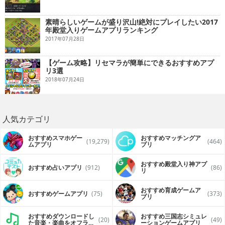
素晴らしいゲームが盛り沢山!絶対にプレイしたい2017
年殿堂入りゲームアプリランキング
2017年07月28日
【ゲーム攻略】リセマラが簡単にできるおすすめアプ
リ3選
2018年07月24日
人気カテゴリ
おすすめスマホゲー
おすすめマッチングア
(19,279)
(464)
ムアプリ
プリ
おすすめ殿堂入り神アプ
おすすめ占いアプリ
(912)
(86)
リ
おすすめ育成ゲームア
おすすめゲームアプリ
(75)
(373)
プリ
おすすめダウンロードし
おすすめ三国志シミュレ
(20)
(49)
た音楽・楽曲をオフライ
ーションゲームアプリ