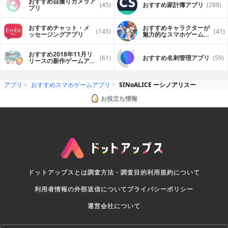
おすすめ自撮りカメラア
(45)
おすすめ家計簿アプリ
(288)
プリ
おすすめチャット・メ
おすすめキャラクターが
(145)
(41)
ッセージングアプリ
魅力的なスマホゲームア
プリ
おすすめ2018年11月リ
(61)
おすすめ名刺管理アプリ
(59)
リースの新作ゲームアプ
リ
アプリ
おすすめスマホゲームアプリ
SINoALICE ーシノアリスー
お役立ち情報
ドットアップスとは
調査方法・調査目的
利用規約について
利用者情報の外部送信について
プライバシーポリシー
運営会社について