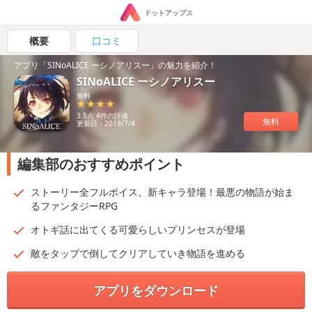
ドットアップス
概要
口コミ
アプリ「SINoALICE ーシノアリスー」の魅力を紹介！
SINoALICE ーシノアリスー
無料
3.5点 4件の評価
無料
更新日：2019/7/4
編集部のおすすめポイント
ストーリー全フルボイス。新キャラ登場！最悪の物語が始ま
るファンタジーRPG
オトギ話に出てくる可愛らしいプリンセスが登場
敵をタップで倒してクリアしていき物語を進める
アプリをダウンロード