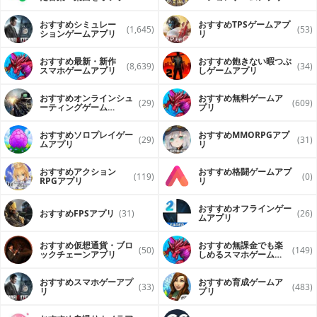
ンで再生するアプリ
おすすめシミュレー
おすすめTPSゲームアプ
(1,645)
(53)
ションゲームアプリ
リ
おすすめ最新・新作
おすすめ飽きない暇つぶ
(8,639)
(34)
スマホゲームアプリ
しゲームアプリ
おすすめオンラインシュ
おすすめ無料ゲームア
(29)
(609)
ーティングゲーム
プリ
（FPS・TPS）アプリ
おすすめソロプレイゲー
おすすめ MMORPGアプ
(29)
(31)
ムアプリ
リ
おすすめアクション
おすすめ格闘ゲームアプ
(119)
(0)
RPGアプリ
リ
おすすめオフラインゲー
おすすめFPSアプリ
(31)
(26)
ムアプリ
おすすめ仮想通貨・ブロ
おすすめ無課金でも楽
(50)
(149)
ックチェーンアプリ
しめるスマホゲームア
プリ
おすすめスマホゲーアプ
おすすめ育成ゲームア
(33)
(483)
リ
プリ