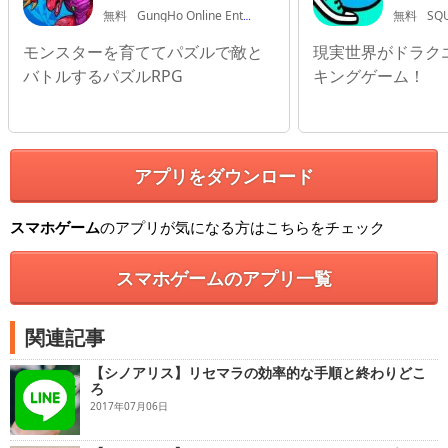
無料
GungHo Online Entertainment, INC.
無料
SQUA
モンスターを育ててパズルで敵と
現実世界がドラク
バトルするパズルRPG
キングゲーム！
アプリをダウンロード
スマホゲーム
のアプリが気になる方はこちらをチェック
スマホゲームのアプリ一覧
関連記事
【シノアリス】リセマラの効率的な手順と終わりどこ
ろ
2017年07月06日