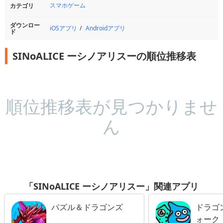
スマホゲーム
カテゴリ
ダウンロー
iOSアプリ
Androidアプリ
ド
SINoALICE ーシノアリスーの順位推移表
順位推移表が見つかりませ
ん
「SINoALICE ーシノアリスー」関連アプリ
パズル＆ドラゴンズ
ドラゴ
ォーク