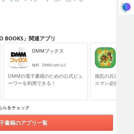
RO BOOKS」関連アプリ
DMMブックス
孫子の
変遷史
無料
DMM.com LLC
240円
M
DMMの電子書籍のための公式ビュ
孫氏の兵法書を深
ーワーを利用できる！
スマン必携！
ちらをチェック
子書籍のアプリ一覧