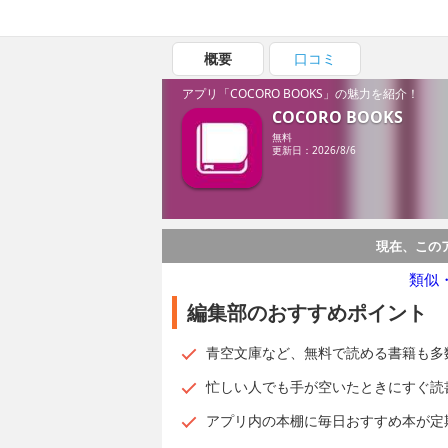
概要
口コミ
アプリ「COCORO BOOKS」の魅力を紹介！
COCORO BOOKS
無料
更新日：2026/8/6
現在、この
類似
編集部のおすすめポイント
青空文庫など、無料で読める書籍も多
忙しい人でも手が空いたときにすぐ読
アプリ内の本棚に毎日おすすめ本が定