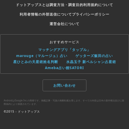
ドットアップスとは
調査方法・調査目的
利用規約について
利用者情報の外部送信について
プライバシーポリシー
運営会社について
おすすめサービス
マッチングアプリ「タップル」
marouge（マルージュ）占い
ゲッターズ飯田の占い
星ひとみの天星術姓名判断
水晶玉子 新ペルシャン占星術
Ameba占い館SATORI
お問い合わせ
AndroidはGoogle Inc.の商標です。掲載記事・写真の無断転載を禁じます。すべての内容は日本の著作権法並びに国
際条約により保護されています。
©2015 - ドットアップス