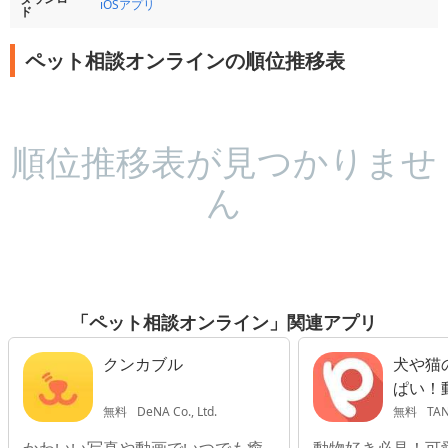
iOSアプリ
ド
ペット相談オンラインの順位推移表
順位推移表が見つかりませ
ん
「ペット相談オンライン」関連アプリ
クンカブル
犬や猫
ぱい！
単！〜P
無料
DeNA Co., Ltd.
無料
TAN