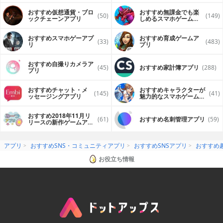
おすすめ仮想通貨・ブロ
おすすめ無課金でも楽
(50)
(149)
ックチェーンアプリ
しめるスマホゲームア
プリ
おすすめスマホゲーアプ
おすすめ育成ゲームア
(33)
(483)
リ
プリ
おすすめ自撮りカメラア
(45)
おすすめ家計簿アプリ
(288)
プリ
おすすめチャット・メ
おすすめキャラクターが
(145)
(41)
ッセージングアプリ
魅力的なスマホゲームア
プリ
おすすめ2018年11月リ
(61)
おすすめ名刺管理アプリ
(59)
リースの新作ゲームアプ
リ
アプリ
おすすめSNS・コミュニティアプリ
おすすめSNSアプリ
おすすめ趣
お役立ち情報