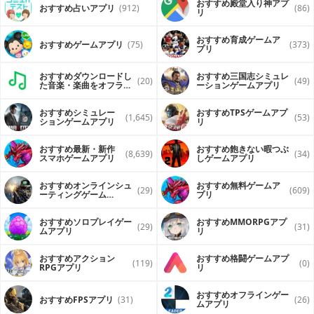
おすすめ殿堂入り神アプ
おすすめ占いアプリ
(912)
(86)
リ
おすすめ育成ゲームア
おすすめゲームアプリ
(75)
(373)
プリ
おすすめダウンロードし
おすすめ三国志シミュレ
(20)
(49)
た音楽・楽曲をオフライ
ーションゲームアプリ
ンで再生するアプリ
おすすめシミュレー
おすすめTPSゲームアプ
(1,645)
(53)
ションゲームアプリ
リ
おすすめ最新・新作
おすすめ飽きない暇つぶ
(8,639)
(34)
スマホゲームアプリ
しゲームアプリ
おすすめオンラインシュ
おすすめ無料ゲームア
(29)
(609)
ーティングゲーム
プリ
（FPS・TPS）アプリ
おすすめソロプレイゲー
おすすめ MMORPGアプ
(29)
(31)
ムアプリ
リ
おすすめアクション
おすすめ格闘ゲームアプ
(119)
(0)
RPGアプリ
リ
おすすめオフラインゲー
おすすめFPSアプリ
(31)
(26)
ムアプリ