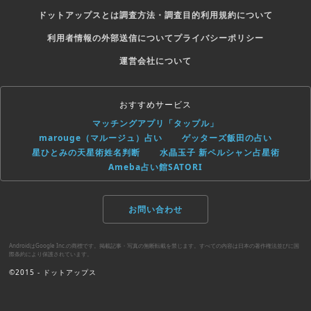
ドットアップスとは
調査方法・調査目的
利用規約について
利用者情報の外部送信について
プライバシーポリシー
運営会社について
おすすめサービス
マッチングアプリ「タップル」
marouge（マルージュ）占い
ゲッターズ飯田の占い
星ひとみの天星術姓名判断
水晶玉子 新ペルシャン占星術
Ameba占い館SATORI
お問い合わせ
AndroidはGoogle Inc.の商標です。掲載記事・写真の無断転載を禁じます。すべての内容は日本の著作権法並びに国
際条約により保護されています。
©2015 - ドットアップス