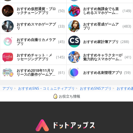
おすすめ仮想通貨・ブロ
おすすめ無課金でも楽
(50)
(149)
ックチェーンアプリ
しめるスマホゲームア
プリ
おすすめスマホゲーアプ
おすすめ育成ゲームア
(33)
(483)
リ
プリ
おすすめ自撮りカメラア
(45)
おすすめ家計簿アプリ
(288)
プリ
おすすめチャット・メ
おすすめキャラクターが
(145)
(41)
ッセージングアプリ
魅力的なスマホゲームア
プリ
おすすめ2018年11月リ
(61)
おすすめ名刺管理アプリ
(59)
リースの新作ゲームアプ
リ
アプリ
おすすめSNS・コミュニティアプリ
おすすめSNSアプリ
おすすめ趣
お役立ち情報