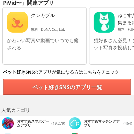
PiVid〜」関連アプリ
クンカブル
ねこす
集まる
画投稿S
無料
DeNA Co., Ltd.
無料
FUN
かわいい写真や動画でいつでも癒
猫好きさん必見！
される
ット写真を投稿し
ペット好きSNS
のアプリが気になる方はこちらをチェック
ペット好きSNSのアプリ一覧
人気カテゴリ
おすすめスマホゲー
おすすめマッチングア
(19,279)
(464)
ムアプリ
プリ