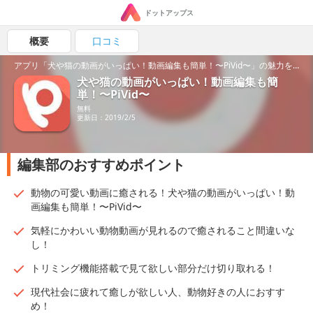
ドットアップス
概要
口コミ
アプリ「犬や猫の動画がいっぱい！動画編集も簡単！〜PiVid〜」の魅力を紹介！
犬や猫の動画がいっぱい！動画編集も簡
単！〜PiVid〜
無料
更新日：2019/2/5
編集部のおすすめポイント
動物の可愛い動画に癒される！犬や猫の動画がいっぱい！動
画編集も簡単！〜PiVid〜
気軽にかわいい動物動画が見れるので癒されること間違いな
し！
トリミング機能搭載で見て欲しい部分だけ切り取れる！
現代社会に疲れて癒しが欲しい人、動物好きの人におすす
め！