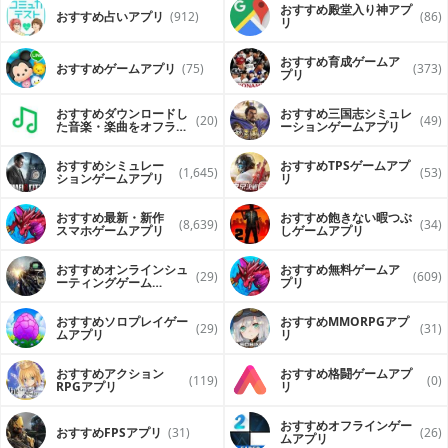
おすすめ殿堂入り神アプ
おすすめ占いアプリ
(912)
(86)
リ
おすすめ育成ゲームア
おすすめゲームアプリ
(75)
(373)
プリ
おすすめダウンロードし
おすすめ三国志シミュレ
(20)
(49)
た音楽・楽曲をオフライ
ーションゲームアプリ
ンで再生するアプリ
おすすめシミュレー
おすすめTPSゲームアプ
(1,645)
(53)
ションゲームアプリ
リ
おすすめ最新・新作
おすすめ飽きない暇つぶ
(8,639)
(34)
スマホゲームアプリ
しゲームアプリ
おすすめオンラインシュ
おすすめ無料ゲームア
(29)
(609)
ーティングゲーム
プリ
（FPS・TPS）アプリ
おすすめソロプレイゲー
おすすめ MMORPGアプ
(29)
(31)
ムアプリ
リ
おすすめアクション
おすすめ格闘ゲームアプ
(119)
(0)
RPGアプリ
リ
おすすめオフラインゲー
おすすめFPSアプリ
(31)
(26)
ムアプリ