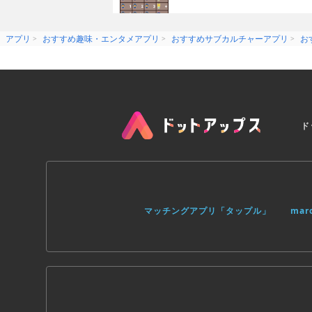
例）100を定数にして加算したい場合
100++
1000=1100
2000=2100
アプリ
おすすめ趣味・エンタメアプリ
おすすめサブカルチャーアプリ
お
関数演算には対応しない計算機です。
計算式はシャープ式を採用しています。
※一部カシオ式を採用
[主な機能]
-入力桁数は12桁
ド
-計算結果をスワイプで1文字づつ消去
-CEをタップするとエントリーをクリア
-iPadに対応
-テーマの変更が可能
-小数点の端数処理を設定可能
-小数点の端数処理の桁数を設定可能
-定数計算（カシオ式）
マッチングアプリ「タップル」
ma
Made in Japan.
© woodsmall inc.
©BANDAI／ルルロロプロジェクト