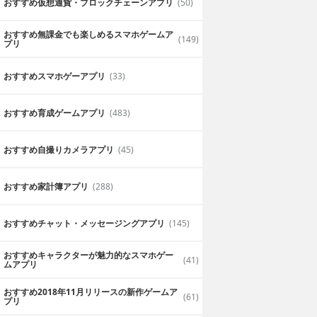
おすすめ仮想通貨・ブロックチェーンアプリ
(50)
おすすめ無課金でも楽しめるスマホゲームア
(149)
プリ
おすすめスマホゲーアプリ
(33)
おすすめ育成ゲームアプリ
(483)
おすすめ自撮りカメラアプリ
(45)
おすすめ家計簿アプリ
(288)
がっこうの箱
くまのがっこう ソリ
ム
ティア【公式アプ
おすすめチャット・メッセージングアプリ
(145)
リ】
pinGamesJapanCo.,Ltd.
無料
P.R.O. Corporation
おすすめキャラクターが魅力的なスマホゲー
ままに、くまの
可愛いくまたちに癒される！至福
(41)
ムアプリ
クター達と遊ぼ
のトランプゲームのひと時
おすすめ2018年11月リリースの新作ゲームア
(61)
プリ