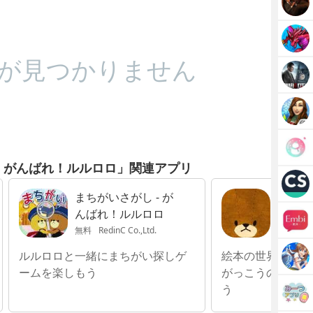
が見つかりません
- がんばれ！ルルロロ」関連アプリ
まちがいさがし - が
くまの
んばれ！ルルロロ
庭ゲー
無料
RedinC Co.,Ltd.
無料
Pop
ルルロロと一緒にまちがい探しゲ
絵本の世界をその
ームを楽しもう
がっこうのキャラ
う