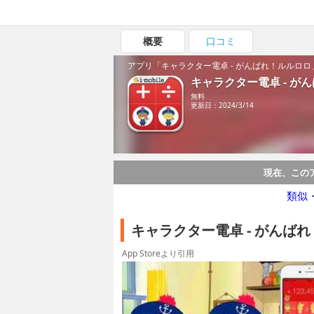
概要
口コミ
アプリ「キャラクター電卓 - がんばれ！ルルロ
キャラクター電卓 - が
無料
更新日：2024/3/14
現在、この
類似
キャラクター電卓 - がんば
App Storeより引用