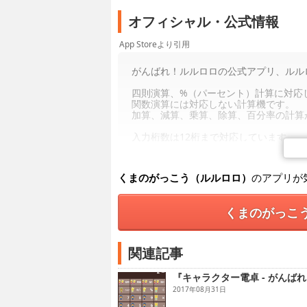
オフィシャル・公式情報
App Storeより引用
がんばれ！ルルロロの公式アプリ、ルル
四則演算、%（パーセント）計算に対応
関数演算には対応しない計算機です。
加算、減算、乗算、除算、百分率の計算
入力桁数は12桁まで対応しています。
計算結果をスワイプすると1文字クリア
以下の計算式に対応しています。
くまのがっこう（ルルロロ）
のアプリが
500×5%25
500÷5%10000
500-5%475
くまのがっこ
500+5%525
例えば以下のようなシチュエーションで
例）4,980円の商品が30%OFFの場合
関連記事
4980-30%
『キャラクター電卓 - がん
【定数計算】
定数計算はカシオ式を採用しています。
2017年08月31日
定数にしたい数値を入力後、演算子を2