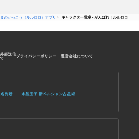
くまのがっこう（ルルロロ）アプリ
キャラクター電卓 - がんばれ！ルルロロ
外部送信
プライバシーポリシー
運営会社について
て
姓名判断
水晶玉子 新ペルシャン占星術