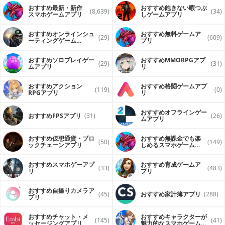
おすすめ最新・新作
おすすめ飽きない暇つぶ
(8,639)
(34)
スマホゲームアプリ
しゲームアプリ
おすすめオンラインシュ
おすすめ無料ゲームア
(29)
(609)
ーティングゲーム
プリ
（FPS・TPS）アプリ
おすすめソロプレイゲー
おすすめ MMORPGアプ
(29)
(31)
ムアプリ
リ
おすすめアクション
おすすめ格闘ゲームアプ
(119)
(0)
RPGアプリ
リ
おすすめオフラインゲー
おすすめFPSアプリ
(31)
(26)
ムアプリ
おすすめ仮想通貨・ブロ
おすすめ無課金でも楽
(50)
(149)
ックチェーンアプリ
しめるスマホゲームア
プリ
おすすめスマホゲーアプ
おすすめ育成ゲームア
(33)
(483)
リ
プリ
おすすめ自撮りカメラア
(45)
おすすめ家計簿アプリ
(288)
プリ
おすすめチャット・メ
おすすめキャラクターが
(145)
(41)
ッセージングアプリ
魅力的なスマホゲームア