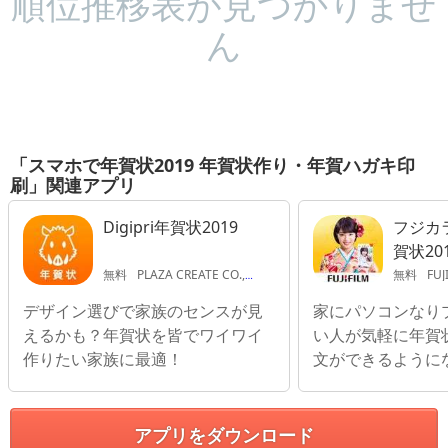
順位推移表が見つかりませ
ん
「スマホで年賀状2019 年賀状作り・年賀ハガキ印
刷」関連アプリ
Digipri年賀状2019
フジカ
賀状20
ルム公
無料
PLAZA CREATE CO.,LTD.
無料
FUJI
デザイン選びで家族のセンスが見
家にパソコンなり
えるかも？年賀状を皆でワイワイ
い人が気軽に年賀
作りたい家族に最適！
文ができるように
アプリをダウンロード