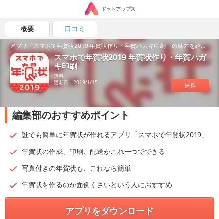
ドットアップス
概要
口コミ
アプリ「スマホで年賀状2019 年賀状作り・年賀ハガキ印刷」の魅力を紹介！
スマホで年賀状2019 年賀状作り・年賀ハガ
キ印刷
無料
更新日：2019/1/15
無料
編集部のおすすめポイント
誰でも簡単に年賀状が作れるアプリ「スマホで年賀状2019」
年賀状の作成、印刷、配送がこれ一つでできる
写真付きの年賀状も、これなら簡単
年賀状を作るのが面倒くさいという人におすすめ
アプリをダウンロード