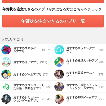
年賀状を注文できる
のアプリが気になる方はこちらをチェック
年賀状を注文できるのアプリ一覧
人気カテゴリ
おすすめスマホゲー
おすすめマッチングア
(19,279)
(464)
ムアプリ
プリ
おすすめ殿堂入り神アプ
おすすめ占いアプリ
(912)
(86)
リ
おすすめ育成ゲームア
おすすめゲームアプリ
(75)
(373)
プリ
おすすめダウンロードし
おすすめ三国志シミュレ
(20)
(49)
た音楽・楽曲をオフライ
ーションゲームアプリ
ンで再生するアプリ
おすすめシミュレー
おすすめTPSゲームアプ
(1,645)
(53)
ションゲームアプリ
リ