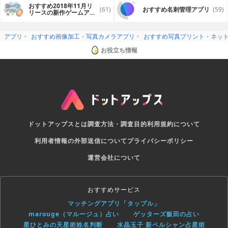
おすすめ2018年11月リ
(61)
おすすめ名刺管理アプリ
(59)
リースの新作ゲームアプ
リ
アプリ
おすすめ画像加工・写真カメラアプリ
おすすめ写真プリント・ネッ
お役立ち情報
ドットアップスとは
調査方法・調査目的
利用規約について
利用者情報の外部送信について
プライバシーポリシー
運営会社について
おすすめサービス
マッチングアプリ「タップル」
marouge（マルージュ）占い
ゲッターズ飯田の占い
星ひとみの天星術姓名判断
水晶玉子 新ペルシャン占星術