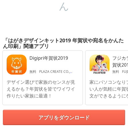
ん
「はがきデザインキット2019 年賀状や宛名をかんた
ん印刷」関連アプリ
Digipri年賀状2019
フジカ
賀状20
ルム公
無料
PLAZA CREATE CO.,LTD.
無料
FUJI
デザイン選びで家族のセンスが見
家にパソコンなり
えるかも？年賀状を皆でワイワイ
い人が気軽に年賀
作りたい家族に最適！
文ができるように
アプリをダウンロード