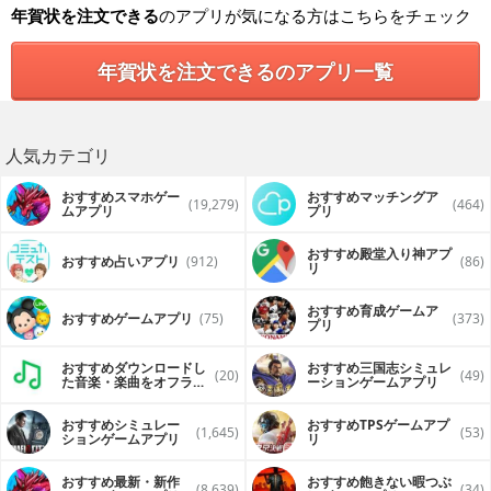
年賀状を注文できる
のアプリが気になる方はこちらをチェック
年賀状を注文できるのアプリ一覧
人気カテゴリ
おすすめスマホゲー
おすすめマッチングア
(19,279)
(464)
ムアプリ
プリ
おすすめ殿堂入り神アプ
おすすめ占いアプリ
(912)
(86)
リ
おすすめ育成ゲームア
おすすめゲームアプリ
(75)
(373)
プリ
おすすめダウンロードし
おすすめ三国志シミュレ
(20)
(49)
た音楽・楽曲をオフライ
ーションゲームアプリ
ンで再生するアプリ
おすすめシミュレー
おすすめTPSゲームアプ
(1,645)
(53)
ションゲームアプリ
リ
おすすめ最新・新作
おすすめ飽きない暇つぶ
(8,639)
(34)