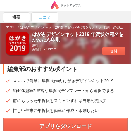
ドットアップス
概要
口コミ
アプリ「はがきデザインキット2019 年賀状や宛名をかんたん印刷」の魅力を紹介！
はがきデザインキット2019 年賀状や宛名を
かんたん印刷
無料
更新日：2019/1/15
無料
編集部のおすすめポイント
スマホで簡単に年賀状作成 はがきデザインキット2019
約400種類の豊富な年賀状テンプレートから選択できる
前にもらった年賀状をスキャンすれば自動宛先入力
忙しい年末に年賀状を簡単に作成・印刷したい
アプリをダウンロード