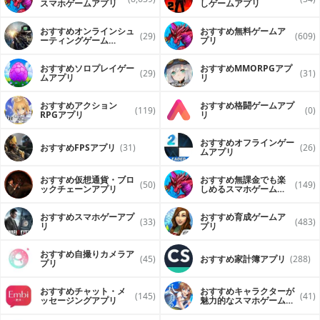
スマホゲームアプリ
しゲームアプリ
おすすめオンラインシュ
おすすめ無料ゲームア
(29)
(609)
ーティングゲーム
プリ
（FPS・TPS）アプリ
おすすめソロプレイゲー
おすすめ MMORPGアプ
(29)
(31)
ムアプリ
リ
おすすめアクション
おすすめ格闘ゲームアプ
(119)
(0)
RPGアプリ
リ
おすすめオフラインゲー
おすすめFPSアプリ
(31)
(26)
ムアプリ
おすすめ仮想通貨・ブロ
おすすめ無課金でも楽
(50)
(149)
ックチェーンアプリ
しめるスマホゲームア
プリ
おすすめスマホゲーアプ
おすすめ育成ゲームア
(33)
(483)
リ
プリ
おすすめ自撮りカメラア
(45)
おすすめ家計簿アプリ
(288)
プリ
おすすめチャット・メ
おすすめキャラクターが
(145)
(41)
ッセージングアプリ
魅力的なスマホゲームア
プリ