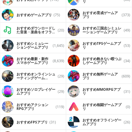
リ
おすすめ育成ゲームア
おすすめゲームアプリ
(75)
(373)
プリ
おすすめダウンロードし
おすすめ三国志シミュレ
(20)
(49)
た音楽・楽曲をオフライ
ーションゲームアプリ
ンで再生するアプリ
おすすめシミュレー
おすすめTPSゲームアプ
(1,645)
(53)
ションゲームアプリ
リ
おすすめ最新・新作
おすすめ飽きない暇つぶ
(8,639)
(34)
スマホゲームアプリ
しゲームアプリ
おすすめオンラインシュ
おすすめ無料ゲームア
(29)
(609)
ーティングゲーム
プリ
（FPS・TPS）アプリ
おすすめソロプレイゲー
おすすめ MMORPGアプ
(29)
(31)
ムアプリ
リ
おすすめアクション
おすすめ格闘ゲームアプ
(119)
(0)
RPGアプリ
リ
おすすめオフラインゲー
おすすめFPSアプリ
(31)
(26)
ムアプリ