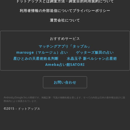
ドットアップスとは
調査方法・調査目的
利用規約について
利用者情報の外部送信について
プライバシーポリシー
運営会社について
おすすめサービス
マッチングアプリ「タップル」
marouge（マルージュ）占い
ゲッターズ飯田の占い
星ひとみの天星術姓名判断
水晶玉子 新ペルシャン占星術
Ameba占い館SATORI
お問い合わせ
AndroidはGoogle Inc.の商標です。掲載記事・写真の無断転載を禁じます。すべての内容は日本の著作権法並びに国
際条約により保護されています。
©2015 - ドットアップス