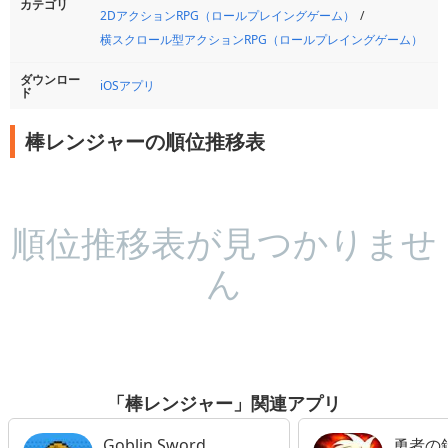
カテゴリ
2DアクションRPG（ロールプレイングゲーム）
横スクロール型アクションRPG（ロールプレイングゲーム）
ダウンロー
iOSアプリ
ド
棒レンジャーの順位推移表
順位推移表が見つかりませ
ん
「棒レンジャー」関連アプリ
Goblin Sword
勇者の鉄