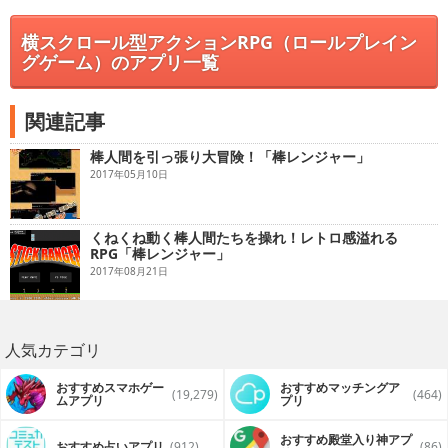
横スクロール型アクションRPG（ロールプレイン
グゲーム）のアプリ一覧
関連記事
棒人間を引っ張り大冒険！「棒レンジャー」
2017年05月10日
くねくね動く棒人間たちを操れ！レトロ感溢れる
RPG「棒レンジャー」
2017年08月21日
人気カテゴリ
おすすめスマホゲー
おすすめマッチングア
(19,279)
(464)
ムアプリ
プリ
おすすめ殿堂入り神アプ
おすすめ占いアプリ
(912)
(86)