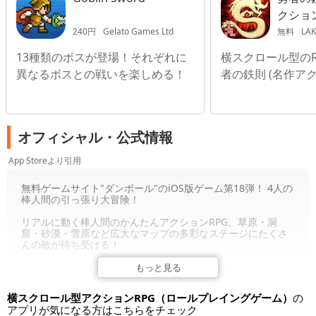
クショ
240円
Gelato Games Ltd
無料
LAK
13種類のボスが登場！それぞれに
横スクロール型のR
異なるボスとの戦いを楽しめる！
者の鉄則 (名作ア
オフィシャル・公式情報
App Storeより引用
無料ゲームサイト"ダンボール"のiOS版ゲーム第18弾！ 4人の
棒人間の引っ張り大冒険！
リアルに動く棒人間のかんたんアクションRPG。草原・洞
窟・砂漠・雪原など広大なマップの多彩なステージにたくさ
んの敵が待ち受ける！
個性豊かな８つの職業。様々な武器に属性アイテムを合成。
もっと見る
レベルアップ時の能力値の割り振りで自分だけの棒人間を育
てよう！
横スクロール型アクションRPG（ロールプレイングゲーム）
の
アプリが気になる方はこちらをチェック