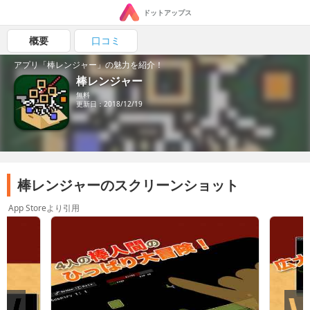
ドットアップス
概要
口コミ
アプリ「棒レンジャー」の魅力を紹介！
棒レンジャー
無料
更新日：2018/12/19
棒レンジャーのスクリーンショット
App Storeより引用