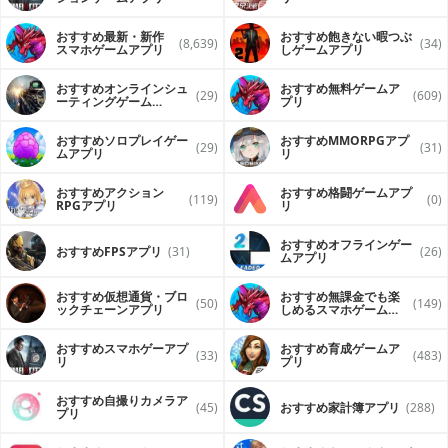
おすすめ最新・新作
おすすめ飽きない暇つぶ
(8,639)
(34)
スマホゲームアプリ
しゲームアプリ
おすすめオンラインシュ
おすすめ無料ゲームア
(29)
(609)
ーティングゲーム
プリ
（FPS・TPS）アプリ
おすすめソロプレイゲー
おすすめ MMORPGアプ
(29)
(31)
ムアプリ
リ
おすすめアクション
おすすめ格闘ゲームアプ
(119)
(0)
RPGアプリ
リ
おすすめオフラインゲー
おすすめFPSアプリ
(31)
(26)
ムアプリ
おすすめ仮想通貨・ブロ
おすすめ無課金でも楽
(50)
(149)
ックチェーンアプリ
しめるスマホゲームア
プリ
おすすめスマホゲーアプ
おすすめ育成ゲームア
(33)
(483)
リ
プリ
おすすめ自撮りカメラア
(45)
おすすめ家計簿アプリ
(288)
プリ