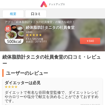
ドットアップス
概要
口コミ
アプリ「続体脂肪計タニタの社員食堂」の魅力を紹介！
続体脂肪計タニタの社員食堂
￥840
4.4点 5件の評価
￥840
更新日：2019/7/11
続体脂肪計タニタの社員食堂の口コミ・レビュ
ー
ユーザーのレビュー
ダイエッターは必見
ダイエットで有名な谷田食堂監修で、ダイエットレシピ
やカロリーや塩分で献立を決めることができておすすめ
です。