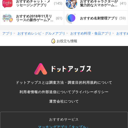
おすすめチャット・メ
おすすめキャラクターが
(145)
(41)
ッセージングアプリ
魅力的なスマホゲームア
プリ
おすすめ2018年11月リ
(61)
おすすめ名刺管理アプリ
(59)
リースの新作ゲームアプ
リ
アプリ
おすすめレシピ・グルメアプリ
おすすめ料理・食品アプリ
おすす
お役立ち情報
ドットアップスとは
調査方法・調査目的
利用規約について
利用者情報の外部送信について
プライバシーポリシー
運営会社について
おすすめサービス
マッチングアプリ「タップル」