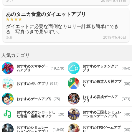
あい
2019年6月18日
あのタニカ食堂のダイエットアプリ
ダイエットに必要な面倒なカロリー計算も簡単にでき
る！写真つきで見やすい。
あみ
2019年6月6日
人気カテゴリ
おすすめスマホゲー
おすすめマッチングア
(19,279)
(464)
ムアプリ
プリ
おすすめ殿堂入り神アプ
おすすめ占いアプリ
(912)
(86)
リ
おすすめ育成ゲームア
おすすめゲームアプリ
(75)
(373)
プリ
おすすめダウンロードし
おすすめ三国志シミュレ
(20)
(49)
た音楽・楽曲をオフライ
ーションゲームアプリ
ンで再生するアプリ
おすすめシミュレー
おすすめTPSゲームアプ
(1,645)
(53)
ションゲームアプリ
リ