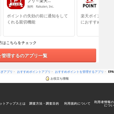
プリ～楽天
（Raku
PointClub～
無料
Rakuten, Inc.
無料
Rak
ポイントの失効の前に通知をして
楽天ポイントを手
くれる親切機能
におすすめのアプ
方はこちらをチェック
を管理するのアプリ一覧
稼ぎアプリ
おすすめポイントアプリ
おすすめポイントを管理するアプリ
EP
お役立ち情報
利用者情報の
ットアップスとは
調査方法・調査目的
利用規約について
につい