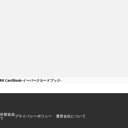
tenPointCard）
uten, Inc.
無料
AEON MARKETING K.K.
軽に貯めたい人
溜まったポイントの管理をするの
リ
にぴったりなアプリ
ARK CardBook-イーパークカードブック-
外部送信
プライバシーポリシー
運営会社について
て