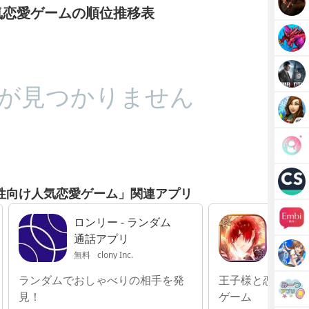
気恋愛ゲームの順位推移表
が見つかりません
性向け人気恋愛ゲーム」関連アプリ
ロンリー - ランダム
夢王国
通話アプリ
人の王
無料
clony Inc.
無料
GC
ランダムでおしゃべりの相手を発
王子様と恋ができ
見！
ゲーム