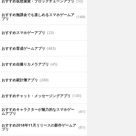
おすすめ仮想通貨・ブロックチェーンアプリ
(50)
おすすめ無課金でも楽しめるスマホゲームア
(149)
プリ
おすすめスマホゲーアプリ
(33)
おすすめ育成ゲームアプリ
(483)
おすすめ自撮りカメラアプリ
(45)
おすすめ家計簿アプリ
(288)
おすすめチャット・メッセージングアプリ
(145)
と眠れる100
イケメン戦国◆時を
子様
かける恋 人気女性向
おすすめキャラクターが魅力的なスマホゲー
(41)
け乙女・恋愛ゲーム
REST,Inc.
無料
CYBIRD Co., Ltd.
ムアプリ
る育成型パズル
人気の戦国武将がイケメンに！自
おすすめ2018年11月リリースの新作ゲームア
(61)
プリ
分好みのキャラを選んでアプリの