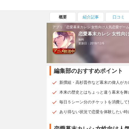
概要
紹介記事
口コミ
アプリ「恋愛幕末カレシ 女性向け人気恋愛ゲー
恋愛幕末カレシ 女性向
無料
更新日：2018/12/6
編集部のおすすめポイント
新撰組・高杉晋作など幕末の偉人がカレ
本来の歴史とはちょっと違う幕末を舞
毎日５シーン分のチケットを消費して
あり得ない状況で恋愛を体験したい時
恋愛幕末カレシ 女性向け人